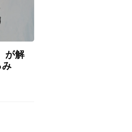
）が解
るみ