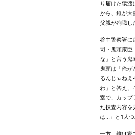
り届けた猿渡
から、錐が大
父親が殉職し
谷中警察署に
司・鬼頭康臣
な」と言う鬼
鬼頭は「俺が
るんじゃねえ
わ」と答え、
室で、カップ
た捜査内容を
は…」と1人
一方、錐は家