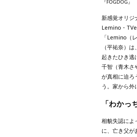
『FOGDOG』
新感覚オリジナ
Lemino・
「Lemin
（平祐奈）は
起きたひき逃
千智（青木さ
が真相に迫ろ
う。家から外
「わかっ
相貌失認によ
に、亡き父が