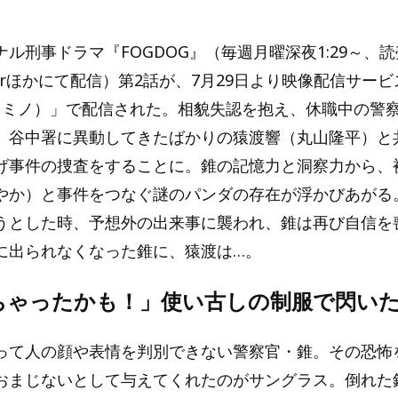
ル刑事ドラマ『FOGDOG』（毎週月曜深夜1:29～、
TVerほかにて配信）第2話が、7月29日より映像配信サービ
o（レミノ）」で配信された。相貌失認を抱え、休職中の警
、谷中署に異動してきたばかりの猿渡響（丸山隆平）と
げ事件の捜査をすることに。錐の記憶力と洞察力から、
やか）と事件をつなぐ謎のパンダの存在が浮かびあがる
うとした時、予想外の出来事に襲われ、錐は再び自信を
に出られなくなった錐に、猿渡は…。
ちゃったかも！」使い古しの制服で閃い
って人の顔や表情を判別できない警察官・錐。その恐怖
おまじないとして与えてくれたのがサングラス。倒れた