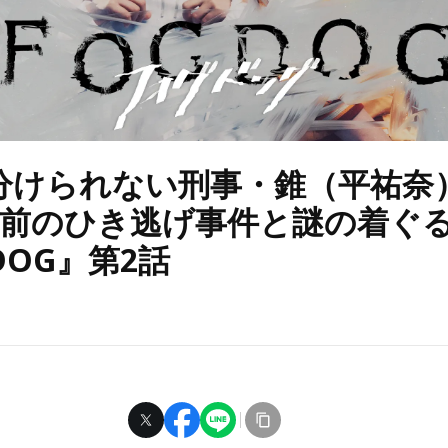
分けられない刑事・錐（平祐奈
年前のひき逃げ事件と謎の着ぐ
DOG』第2話