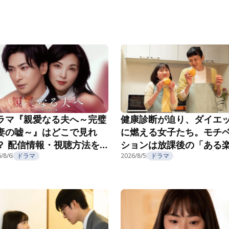
ラマ『親愛なる夫へ～完璧
健康診断が迫り、ダイエ
妻の嘘～』はどこで見れ
に燃える女子たち。モチ
？ 配信情報・視聴方法を
ションは放課後の「ある
介
/8/6
ドラマ
み」で……？『こころのフ
2026/8/5
ドラマ
フ』第5話