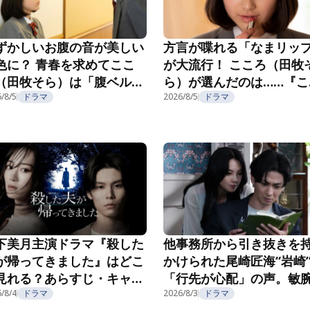
ずかしいお腹の音が美しい
方言が喋れる「なまリッ
色に？ 青春を求めてここ
が大流行！ こころ（田牧
（田牧そら）は「腹ベル
ら）が選んだのは……『こ
」へ！『こころのフフフ』
ろのフフフ』第2話
/8/5
ドラマ
2026/8/5
ドラマ
3話
下美月主演ドラマ『殺した
他事務所から引き抜きを
が帰ってきました』はどこ
かけられた尾崎匠海“岩崎
見れる？あらすじ・キャス
「行先が心配」の声。敏
・配信視聴方法を紹介
/8/4
ドラマ
長の企みにゾッ…『親愛
2026/8/3
ドラマ