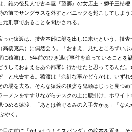
は、錐の後見人で古本屋『望郷』の女店主・獅子王桔梗
勢の前でサングラスを外すとパニックを起こしてしまう
た元刑事であることを聞かされる。
戻った猿渡は、捜査本部に顔を出しに来たという、捜査
（高橋克典）に偶然会う。「おまえ、見たところずいぶ
頭に猿渡は、6年前のひき逃げ事件を追っていることを
どうしておまえをあの部署に行かせたと思ってるんだ。
ぞ」と忠告する。猿渡は「余計な事かどうかは、いずれ
その場を去る。そんな猿渡の後姿を鬼頭はじっと見つめ
ラーメンをすすりながらデスクの上に腰掛け、ホワイト
見つめる猿渡。「あとは着ぐるみの入手先かぁ」「なん
つぶやく。
で目の前に『かいけつ！ミスパンダ』の絵本を置き、そ