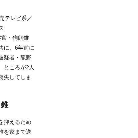
読売テレビ系／
ス
察官・狗飼錐
共に、6年前に
被疑者・龍野
。ところが2人
喪失してしま
た錐
を抑えるため
錐を家まで送