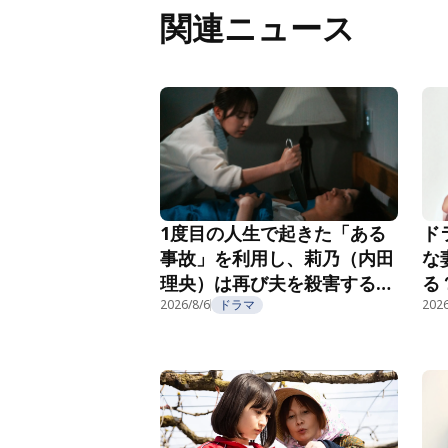
関連ニュース
1度目の人生で起きた「ある
ド
事故」を利用し、莉乃（内田
な
理央）は再び夫を殺害する
る
『夫を殺したはずなのに』第
2026/8/6
ドラマ
紹
2026
2話