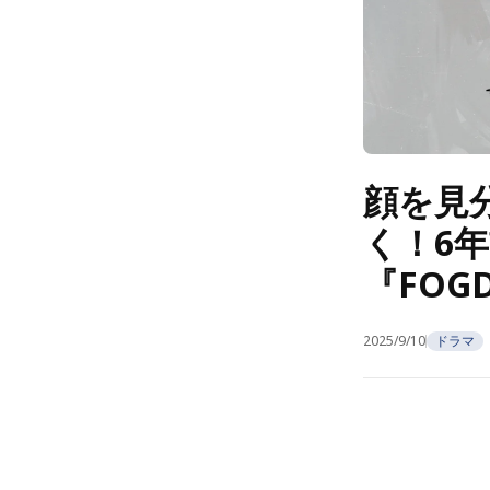
顔を見
く！6
『FOG
2025/9/10
ドラマ