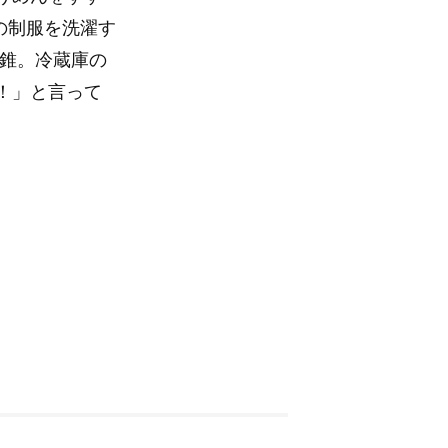
の制服を洗濯す
た錐。冷蔵庫の
！」と言って