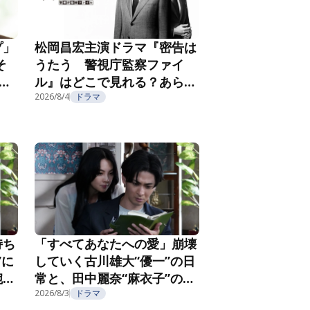
プ」
松岡昌宏主演ドラマ『密告は
そ
うたう 警視庁監察ファイ
こ
ル』はどこで見れる？あらす
じ・キャスト・配信視聴方法
2026/8/4
ドラマ
を紹介
持ち
「すべてあなたへの愛」崩壊
”に
していく古川雄大“優一”の日
腕社
常と、田中麗奈“麻衣子”の不
なる
気味な微笑み『親愛なる夫へ
2026/8/3
ドラマ