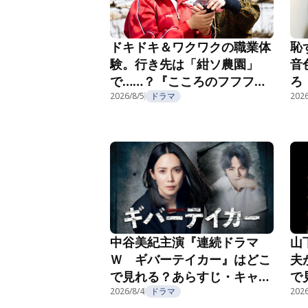
恥
ドキドキ＆ワクワクの職業体
音
験。行き先は「紺ソ農園」
ろ
で……？『こころのフフフ』
部
第4話
2026/8/5
ドラマ
2026
第
中谷美紀主演『連続ドラマ
山
Ｗ ギバーテイカー』はどこ
夫
で見れる？あらすじ・キャス
で
ト・配信視聴方法を紹介
2026/8/4
ドラマ
ト
2026