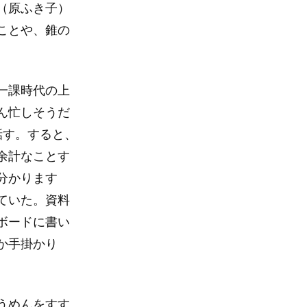
（原ふき子）
ことや、錐の
一課時代の上
ん忙しそうだ
話す。すると、
余計なことす
分かります
ていた。資料
ボードに書い
か手掛かり
うめんをすす