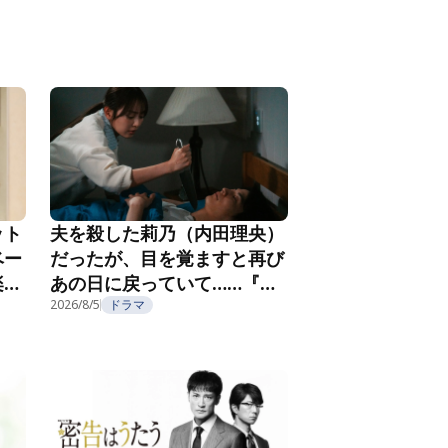
ット
夫を殺した莉乃（内田理央）
ベー
だったが、目を覚ますと再び
楽し
あの日に戻っていて……『夫
フ
を殺したはずなのに』第2話
2026/8/5
ドラマ