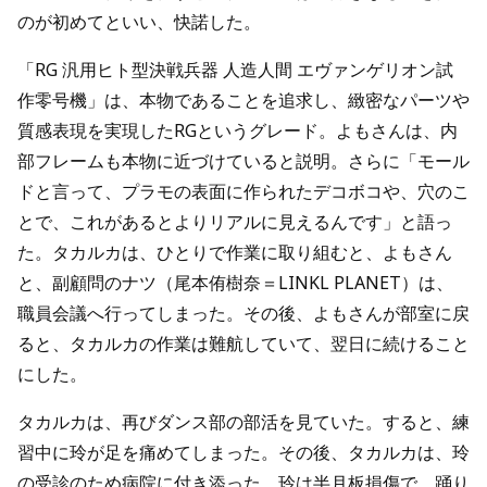
のが初めてといい、快諾した。
「RG 汎用ヒト型決戦兵器 人造人間 エヴァンゲリオン試
作零号機」は、本物であることを追求し、緻密なパーツや
質感表現を実現したRGというグレード。よもさんは、内
部フレームも本物に近づけていると説明。さらに「モール
ドと言って、プラモの表面に作られたデコボコや、穴のこ
とで、これがあるとよりリアルに見えるんです」と語っ
た。タカルカは、ひとりで作業に取り組むと、よもさん
と、副顧問のナツ（尾本侑樹奈＝LINKL PLANET）は、
職員会議へ行ってしまった。その後、よもさんが部室に戻
ると、タカルカの作業は難航していて、翌日に続けること
にした。
タカルカは、再びダンス部の部活を見ていた。すると、練
習中に玲が足を痛めてしまった。その後、タカルカは、玲
の受診のため病院に付き添った。玲は半月板損傷で、踊り