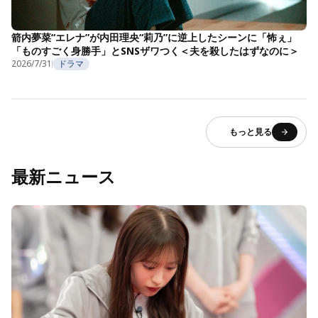
箭内夢菜“エレナ”が内田理央“莉乃”に逆上したシーンに「怖ぇ」
「ものすごく身勝手」とSNSザワつく＜夫を殺したはずなのに＞
2026/7/31
ドラマ
もっと見る
最新ニュース