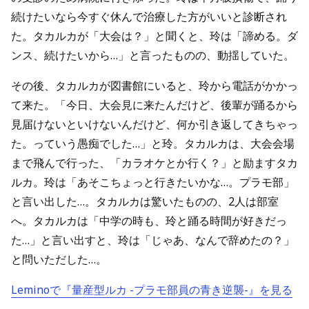
続けたいなら今すぐ休んで治療した方がいいと診断され
た。タカルカが「大会は？」と聞くと、玲は「諦める。ダ
ンス、続けたいから…」と言ったものの、動揺していた。
その後、タカルカが図書館にいると、玲から電話がかかっ
て来た。「今日、大会見に来たんだけど、後輩が踊るから
見届けないといけないんだけど、何か引き返してきちゃっ
た。っていう愚痴でした…」と玲。タカルカは、大会会場
まで飛んで行った、「カラオケとか行く？」と励ますタカ
ルカ。玲は「あそこちょっと行きたいかな…。プラモ部」
と言い出した…。タカルカは驚いたものの、2人は部室
へ。タカルカは「中学の時も、玲と踊る時間が好きだっ
た…」と言い出すと、玲は「じゃあ、なんで辞めたの？」
と問いただした…。
Leminoで『量産型ルカ -プラモ部員の青き逆襲-』を見る