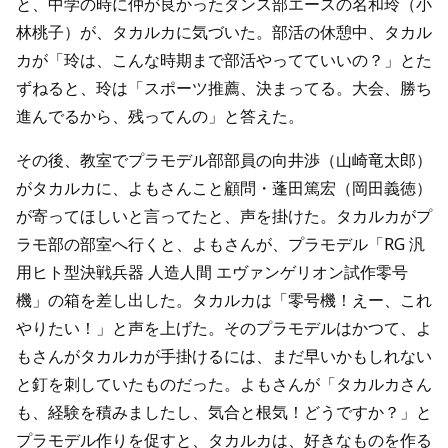
と、中学の時に仲が良かったダンス部エースの名和玲（小
林桃子）が、タカルカに気づいた。部活の休憩中、タカル
カが「玲は、こんな時期まで部活やってていいの？」とた
ずねると、玲は「スポーツ推薦、決まってる。大会、勝ち
進んでるから、残ってんの」と答えた。
その後、教室でプラモデル部部員の向井渉（山崎竜太郎）
がタカルカに、よもさんこと顧問・蓬田篤宏（岡田義徳）
が寄ってほしいと言ってたと、声を掛けた。タカルカがプ
ラモ部の部室へ行くと、よもさんが、プラモデル「RG 汎
用ヒト型決戦兵器 人造人間 エヴァンゲリオン試作零号
機」の箱を差し出した。タカルカは「零号機！えー、これ
やりたい！」と声を上げた。そのプラモデルはかつて、よ
もさんがタカルカが手掛けるには、まだ早いかもしれない
と釘を刺していたものだった。よもさんが「タカルカさん
も、経験を積みましたし、気合と根気！どうですか？」と
プラモデル作りを促すと、タカルカは、好きなものを作る