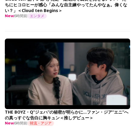
ちにヒコロヒーが感心「みんな自主練やってたんやなぁ。偉くな
い？」＜Cloud ten Begins＞
6時間前
エンタメ
New
THE BOYZ・Q“ジェハ”の秘密が明らかに…ファン・ジア“エニ”へ
の真っすぐな告白に胸キュン＜推しデビュー＞
6時間前
韓流・アジア
New