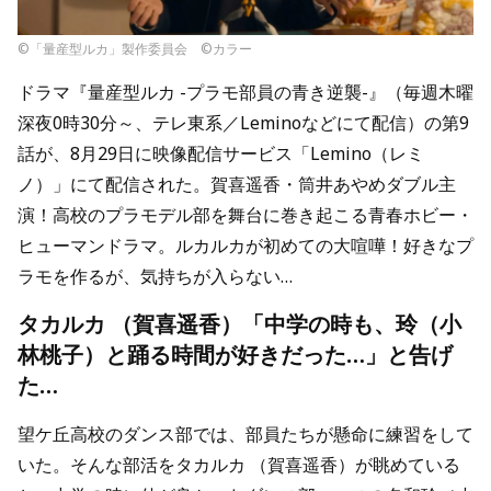
©︎「量産型ルカ」製作委員会 ©︎カラー
ドラマ『量産型ルカ -プラモ部員の青き逆襲-』（毎週木曜
深夜0時30分～、テレ東系／Leminoなどにて配信）の第9
話が、8月29日に映像配信サービス「Lemino（レミ
ノ）」にて配信された。賀喜遥香・筒井あやめダブル主
演！高校のプラモデル部を舞台に巻き起こる青春ホビー・
ヒューマンドラマ。ルカルカが初めての大喧嘩！好きなプ
ラモを作るが、気持ちが入らない…
タカルカ （賀喜遥香）「中学の時も、玲（小
林桃子）と踊る時間が好きだった…」と告げ
た…
望ケ丘高校のダンス部では、部員たちが懸命に練習をして
いた。そんな部活をタカルカ （賀喜遥香）が眺めている