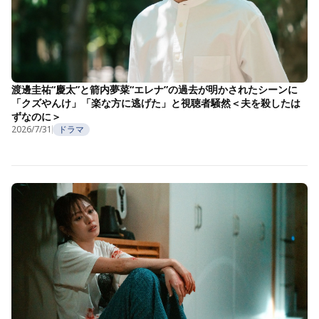
渡邊圭祐“慶太”と箭内夢菜“エレナ”の過去が明かされたシーンに
「クズやんけ」「楽な方に逃げた」と視聴者騒然＜夫を殺したは
ずなのに＞
2026/7/31
ドラマ