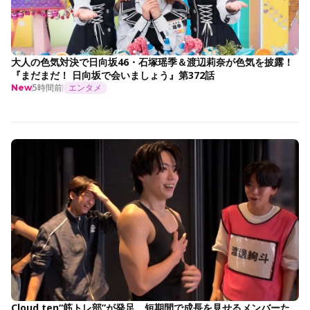
大人の色気対決で日向坂46・石塚瑶季＆渡辺莉奈が色気を披露！
『まだまだ！ 日向坂で会いましょう』第372話
5時間前
エンタメ
New
Cloud ten“筋トレ部”が発足 短期間で成長を見せるメンバーた