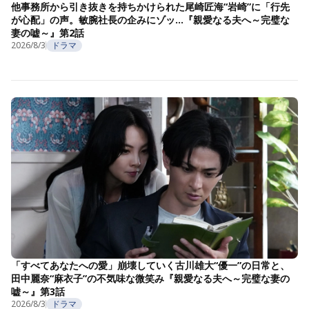
他事務所から引き抜きを持ちかけられた尾崎匠海“岩崎”に「行先
が心配」の声。敏腕社長の企みにゾッ…『親愛なる夫へ～完璧な
妻の嘘～』第2話
2026/8/3
ドラマ
「すべてあなたへの愛」崩壊していく古川雄大“優一”の日常と、
田中麗奈“麻衣子”の不気味な微笑み『親愛なる夫へ～完璧な妻の
嘘～』第3話
2026/8/3
ドラマ