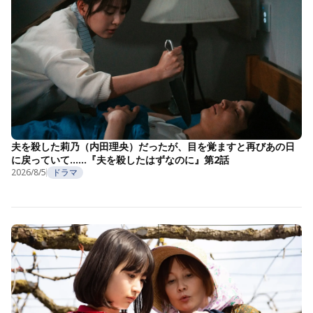
夫を殺した莉乃（内田理央）だったが、目を覚ますと再びあの日
に戻っていて……『夫を殺したはずなのに』第2話
2026/8/5
ドラマ