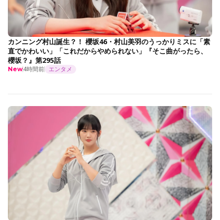
カンニング村山誕生？！ 櫻坂46・村山美羽のうっかりミスに「素
直でかわいい」「これだからやめられない」『そこ曲がったら、
櫻坂？』第295話
4時間前
エンタメ
New