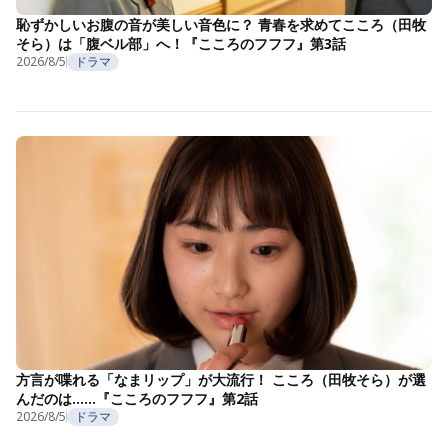
恥ずかしいお腹の音が美しい音色に？ 青春を求めてこころ（田牧
そら）は「腹ベル部」へ！『こころのフフフ』第3話
2026/8/5
ドラマ
方言が喋れる「なまリップ」が大流行！ こころ（田牧そら）が選
んだのは……『こころのフフフ』第2話
2026/8/5
ドラマ