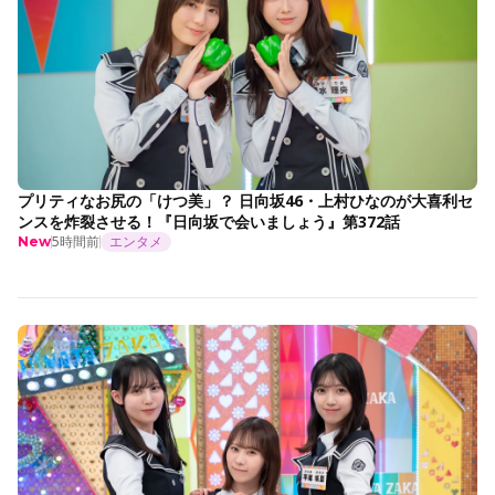
プリティなお尻の「けつ美」？ 日向坂46・上村ひなのが大喜利セ
ンスを炸裂させる！『日向坂で会いましょう』第372話
5時間前
エンタメ
New