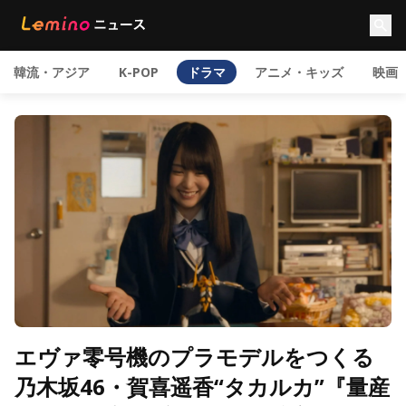
韓流・アジア
K-POP
ドラマ
アニメ・キッズ
映画
エヴァ零号機のプラモデルをつくる
乃木坂46・賀喜遥香“タカルカ”『量産