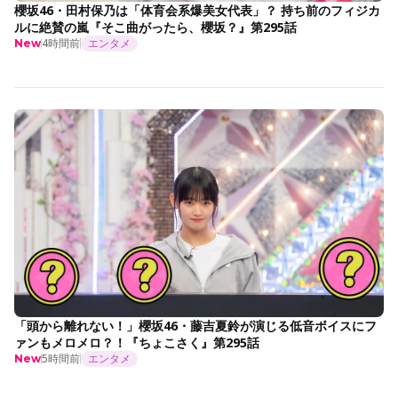
櫻坂46・田村保乃は「体育会系爆美女代表」？ 持ち前のフィジカ
ルに絶賛の嵐『そこ曲がったら、櫻坂？』第295話
4時間前
エンタメ
New
「頭から離れない！」櫻坂46・藤吉夏鈴が演じる低音ボイスにフ
ァンもメロメロ？！『ちょこさく』第295話
5時間前
エンタメ
New