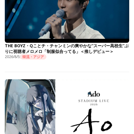
THE BOYZ・Qことチ・チャンミンの爽やかな“スーパー高校生”ぶ
りに視聴者メロメロ「制服似合ってる」＜推しデビュー＞
2026/8/5
韓流・アジア