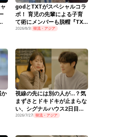
チャ
godとTXTがスペシャルコラ
ー
ボ！ 育児の先輩による子育
メ
て術にメンバーも脱帽『TXT
推し
の育児日記』第10話
2026/8/3
韓流・アジア
届か
視線の先には別の人が…？気
まずさとドキドキが止まらな
い、シグナルハウス2日目の
朝『HEART SIGNAL4』第2
2026/7/27
韓流・アジア
話