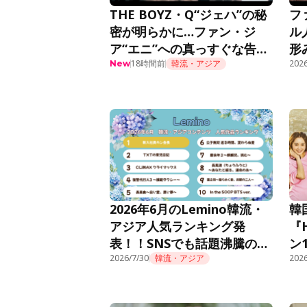
THE BOYZ・Q“ジェハ”の秘
フ
密が明らかに…ファン・ジ
ル
ア“エニ”への真っすぐな告白
形
に胸キュン＜推しデビュー＞
18時間前
韓流・アジア
話
2026
New
2026年6月のLemino韓流・
韓
アジア人気ランキング発
『
表！！SNSでも話題沸騰の痛
ン
快オフィスファンタジー『新
2026/7/30
韓流・アジア
Le
2026
入社員カン会長』が先月10位
から怒涛のごぼう抜きで初の