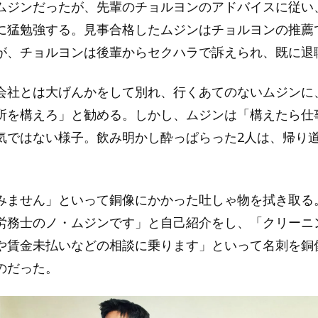
ムジンだったが、先輩のチョルヨンのアドバイスに従い
に猛勉強する。見事合格したムジンはチョルヨンの推薦
が、チョルヨンは後輩からセクハラで訴えられ、既に退
会社とは大げんかをして別れ、行くあてのないムジンに
所を構えろ」と勧める。しかし、ムジンは「構えたら仕
気ではない様子。飲み明かし酔っぱらった2人は、帰り
。
みません」といって銅像にかかった吐しゃ物を拭き取る
労務士のノ・ムジンです」と自己紹介をし、「クリーニ
や賃金未払いなどの相談に乗ります」といって名刺を銅
のだった。