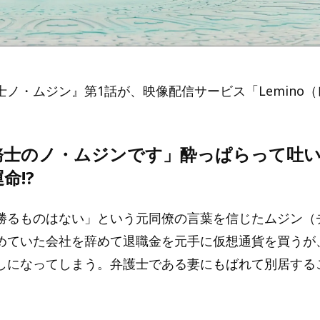
士ノ・ムジン』第1話が、映像配信サービス「Lemino
務士のノ・ムジンです」酔っぱらって吐
命!?
勝るものはない」という元同僚の言葉を信じたムジン（
めていた会社を辞めて退職金を元手に仮想通貨を買うが
しになってしまう。弁護士である妻にもばれて別居する