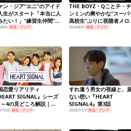
ァン・ジア“エニ”のアイド
THE BOYZ・Qことチ・
人生がスタート「本当に人
ンミンの爽やかな“スーパ
みたい！」“練習生仲間”も
高校生”ぶりに視聴者メロ
題に＜推しデビュー＞
/8/5
韓流・アジア
ロ「制服似合ってる」＜
2026/8/5
韓流・アジア
デビュー＞
国恋愛リアリティ
すれ違う男女の視線と、
HEART SIGNAL』シーズ
ない想い『HEART
1～4の見どころ解説｜
SIGNAL4』第3話
mino公式
/7/30
韓流・アジア
2026/7/27
韓流・アジア