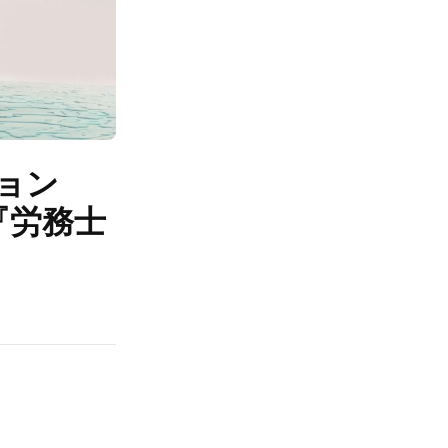
ョン
『労務士