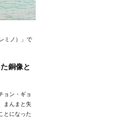
（レミノ）」で
いた銅像と
チョン・ギョ
、まんまと失
ことになった