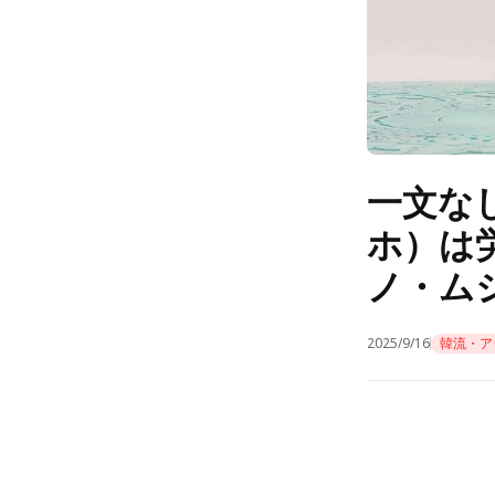
一文な
ホ）は
ノ・ム
2025/9/16
韓流・ア