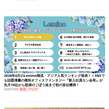
2026年6月のLemino韓流・アジア人気ランキング発表！！SNSで
も話題沸騰の痛快オフィスファンタジー『新入社員カン会長』が
先月10位から怒涛のごぼう抜きで初の首位獲得！
2026/7/30
韓流・アジア