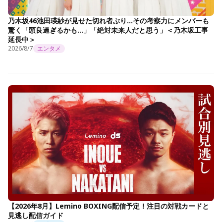
乃木坂46池田瑛紗が見せた切れ者ぶり…その考察力にメンバーも
驚く「頭良過ぎるかも…」「絶対未来人だと思う」＜乃木坂工事
延長中＞
2026/8/7
エンタメ
【2026年8月】Lemino BOXING配信予定！注目の対戦カードと
見逃し配信ガイド