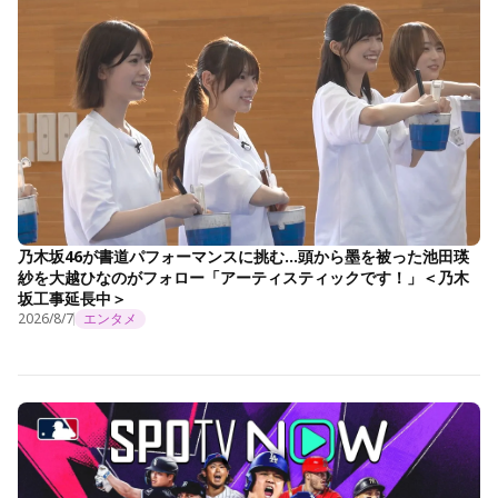
乃木坂46が書道パフォーマンスに挑む…頭から墨を被った池田瑛
紗を大越ひなのがフォロー「アーティスティックです！」＜乃木
坂工事延長中＞
2026/8/7
エンタメ