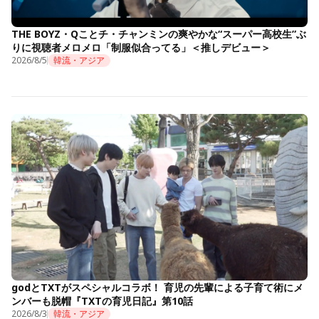
THE BOYZ・Qことチ・チャンミンの爽やかな“スーパー高校生”ぶ
りに視聴者メロメロ「制服似合ってる」＜推しデビュー＞
2026/8/5
韓流・アジア
godとTXTがスペシャルコラボ！ 育児の先輩による子育て術にメ
ンバーも脱帽『TXTの育児日記』第10話
2026/8/3
韓流・アジア