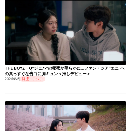
THE BOYZ・Q“ジェハ”の秘密が明らかに…ファン・ジア“エニ”へ
の真っすぐな告白に胸キュン＜推しデビュー＞
2026/8/6
韓流・アジア