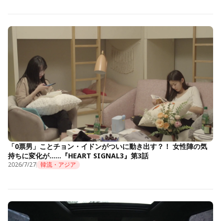
「0票男」ことチョン・イドンがついに動き出す？！ 女性陣の気
持ちに変化が……『HEART SIGNAL3』第3話
2026/7/27
韓流・アジア