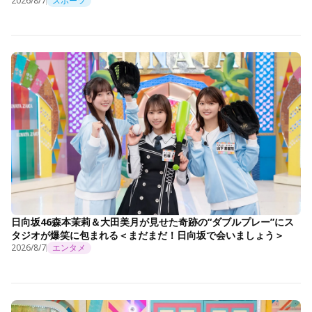
2026/8/7
スポーツ
日向坂46森本茉莉＆大田美月が見せた奇跡の“ダブルプレー”にス
タジオが爆笑に包まれる＜まだまだ！日向坂で会いましょう＞
2026/8/7
エンタメ