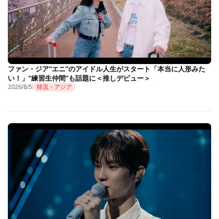
ファン・ジア“エニ”のアイドル人生がスタート「本当に人形みた
い！」“練習生仲間”も話題に＜推しデビュー＞
2026/8/5
韓流・アジア