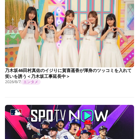
乃木坂46田村真佑のイジりに賀喜遥香が渾身のツッコミを入れて
笑いを誘う＜乃木坂工事延長中＞
2026/8/7
エンタメ