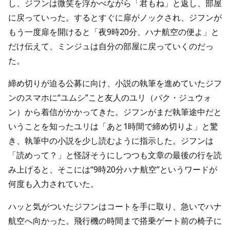
し、ジフンは微笑を浮かべながら「君もね」と返し、部屋
に戻っていった。するとすぐに扉がノックされ、ジフンが
もう一度扉を開けると「夜9時20分、ハナ航空の便よ」と
だけ伝えて、ミンジュは自分の部屋に戻っていくのだっ
た。
締め切りが迫る公募に向け、小説の執筆を進めていたジフ
ンのスマホに“ユムシ”こと友人のユリ（パク・ジュウォ
ン）から着信がかかってきた。ジフンがまだ執筆途中だと
いうことを知ったユリは「あと1時間で締め切りよ」と驚
き、執筆中の小説を少し読むように指示した。ジフンは
「読めって？」と怪訝そうにしつつも文章の最後の行を読
み上げると、そこには“9時20分ハナ航空”というワードが
何度も入力されていた。
ハッと気がついたジフンはコートを手に取り、急いでハナ
航空へ向かった。飛行機の時間まで搭乗ゲート前の椅子に