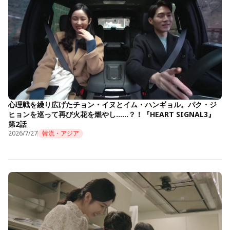
心理戦を繰り広げたチョン・イヌとイム・ハンギョル。パク・ジ
ヒョンを巡って再び火花を燃やし……？！『HEART SIGNAL3』
第2話
2026/7/27
韓流・アジア