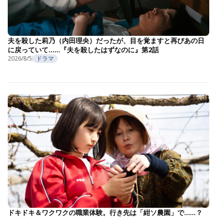
夫を殺した莉乃（内田理央）だったが、目を覚ますと再びあの日
に戻っていて……『夫を殺したはずなのに』第2話
2026/8/5
ドラマ
ドキドキ＆ワクワクの職業体験。行き先は「紺ソ農園」で……？