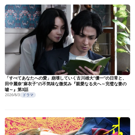
「すべてあなたへの愛」崩壊していく古川雄大“優一”の日常と、
田中麗奈“麻衣子”の不気味な微笑み『親愛なる夫へ～完璧な妻の
嘘～』第3話
2026/8/3
ドラマ