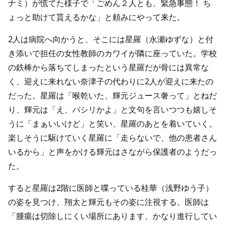
ナミ）が慌てた様子で「ごめん２人とも、緊急事態！ ち
ょっと助けて貰えるかな」と頼みにやって来た。
2人は病院へ向かうと、そこには星羅（永瀬ゆずな）と付
き添いで担任の女性教師のカワイが隣に座っていた。学校
の鉄棒から落ちてしまったという星羅だが骨には異常な
く、迎えに来れない奈津子の代わりに2人が迎えに来たの
だった。星羅は「喉乾いた、輝元ジュース奢って」とねだ
り、輝元は「え、パシリかよ」と文句を言いつつも嬉しそ
うに「まぁいいけど」と笑い、星羅のあとを着いていく。
楽しそうに駆けていく星羅に「走らないで、他の患者さん
いるから」と声をかける輝元はさながら保護者のようだっ
た。
すると星羅は2階に医師と喋っている桂華（浅野ゆう子）
の姿を見つけ、翔太と輝元もその姿に注視する。医師は
「腫瘍は切除しにくい場所にあります、かなり進行してい