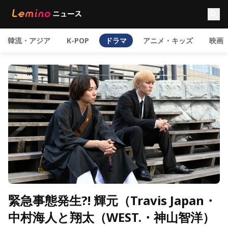
韓流・アジア
K-POP
ドラマ
アニメ・キッズ
映画
緊急事態発生?! 輝元（Travis Japan・
中村海人と翔太（WEST.・神山智洋）