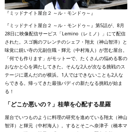
『ミッドナイト屋台２ ～ル・モンドゥ～』
『ミッドナイト屋台２ ～ル・モンドゥ～』第5話が、8月
28日に映像配信サービス「Lemino（レミノ）」にて配信
された。スゴ腕のフレンチのシェフ・翔太（神山智洋）と
味覚に鋭い寺の元副住職・輝元（中村海人）が営む屋台。
「何でも作ります」がモットーで、たくさんの悩める客の
おなかと心を満たしてきた。そんな2人が次なる挑戦のス
テージに選んだのが横浜。1人ではできないことも2人な
らできる。帰ってきた最強バディの新たなる挑戦が始ま
る！
「どこか悪いの？」桂華を心配する星羅
屋台でいつものように料理の研究を進めている翔太（神山
智洋）と輝元（中村海人）。するとそこへ奈津子（橋本マ