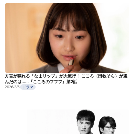
方言が喋れる「なまリップ」が大流行！ こころ（田牧そら）が選
んだのは……『こころのフフフ』第2話
2026/8/5
ドラマ