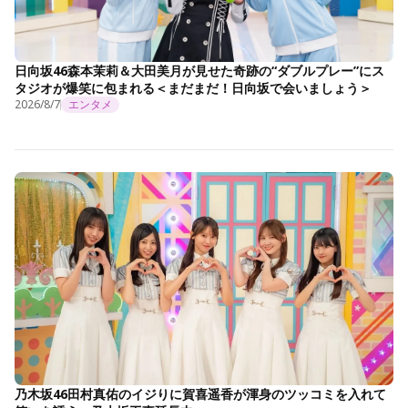
日向坂46森本茉莉＆大田美月が見せた奇跡の“ダブルプレー”にス
タジオが爆笑に包まれる＜まだまだ！日向坂で会いましょう＞
2026/8/7
エンタメ
乃木坂46田村真佑のイジりに賀喜遥香が渾身のツッコミを入れて