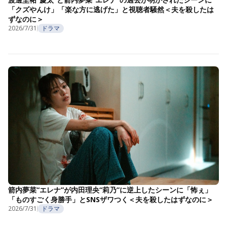
「クズやんけ」「楽な方に逃げた」と視聴者騒然＜夫を殺したは
ずなのに＞
2026/7/31
ドラマ
箭内夢菜“エレナ”が内田理央“莉乃”に逆上したシーンに「怖ぇ」
「ものすごく身勝手」とSNSザワつく＜夫を殺したはずなのに＞
2026/7/31
ドラマ