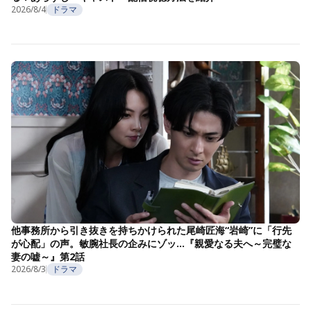
2026/8/4
ドラマ
他事務所から引き抜きを持ちかけられた尾崎匠海“岩崎”に「行先
が心配」の声。敏腕社長の企みにゾッ…『親愛なる夫へ～完璧な
妻の嘘～』第2話
2026/8/3
ドラマ