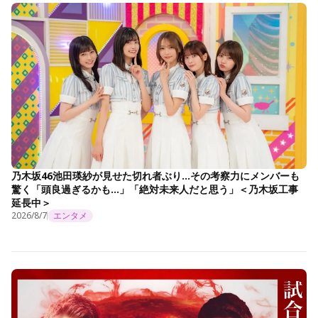
乃木坂46池田瑛紗が見せた切れ者ぶり…その考察力にメンバーも
驚く「頭良過ぎるかも…」「絶対未来人だと思う」＜乃木坂工事
延長中＞
2026/8/7
エンタメ