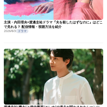
主演・内田理央×渡邊圭祐ドラマ『夫を殺したはずなのに』はどこ
で見れる？ 配信情報・視聴方法を紹介
2026/8/3
ドラマ
渡邊圭祐“慶太”と箭内夢菜“エレナ”の過去が明かされたシーンに