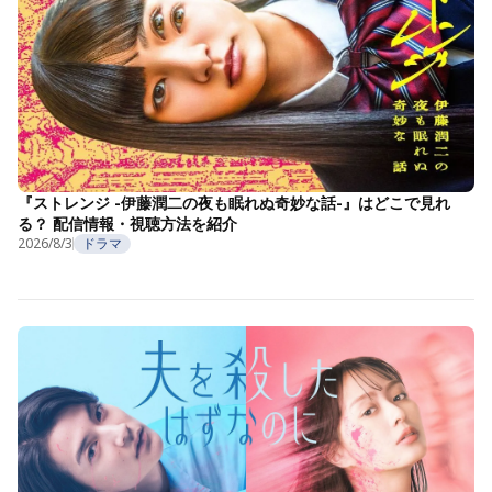
『ストレンジ -伊藤潤二の夜も眠れぬ奇妙な話-』はどこで見れ
る？ 配信情報・視聴方法を紹介
2026/8/3
ドラマ