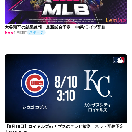
大谷翔平の結果速報・最新試合予定・中継/ライブ配信
1時間前
スポーツ
New
【8月10日】ロイヤルズvsカブスのテレビ放送・ネット配信予定
｜MLB2026