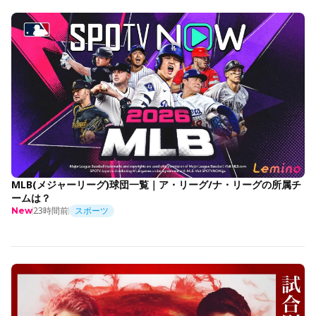
MLB(メジャーリーグ)球団一覧｜ア・リーグ/ナ・リーグの所属チ
ームは？
23時間前
スポーツ
New