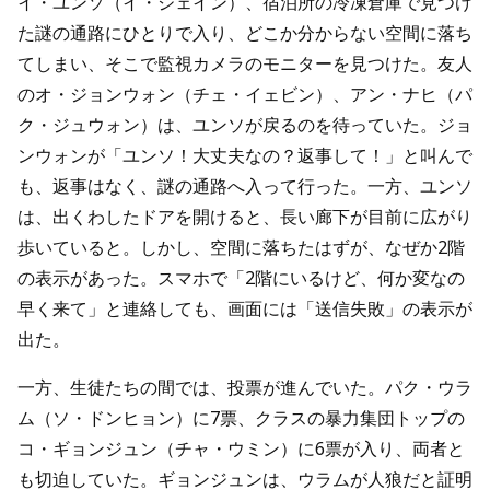
イ・ユンソ（イ・ジェイン）、宿泊所の冷凍倉庫で見つけ
た謎の通路にひとりで入り、どこか分からない空間に落ち
てしまい、そこで監視カメラのモニターを見つけた。友人
のオ・ジョンウォン（チェ・イェビン）、アン・ナヒ（パ
ク・ジュウォン）は、ユンソが戻るのを待っていた。ジョ
ンウォンが「ユンソ！大丈夫なの？返事して！」と叫んで
も、返事はなく、謎の通路へ入って行った。一方、ユンソ
は、出くわしたドアを開けると、長い廊下が目前に広がり
歩いていると。しかし、空間に落ちたはずが、なぜか2階
の表示があった。スマホで「2階にいるけど、何か変なの
早く来て」と連絡しても、画面には「送信失敗」の表示が
出た。
一方、生徒たちの間では、投票が進んでいた。パク・ウラ
ム（ソ・ドンヒョン）に7票、クラスの暴力集団トップの
コ・ギョンジュン（チャ・ウミン）に6票が入り、両者と
も切迫していた。ギョンジュンは、ウラムが人狼だと証明