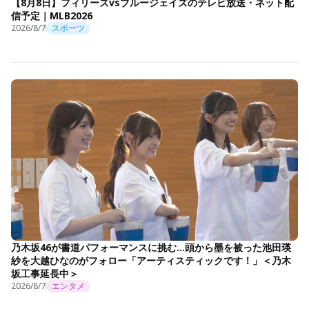
【8月8日】フィリーズvsブルージェイズのテレビ放送・ネット配
信予定｜MLB2026
2026/8/7
スポーツ
乃木坂46が書道パフォーマンスに挑む…頭から墨を被った池田瑛
紗を大越ひなのがフォロー「アーティスティックです！」＜乃木
坂工事延長中＞
2026/8/7
エンタメ