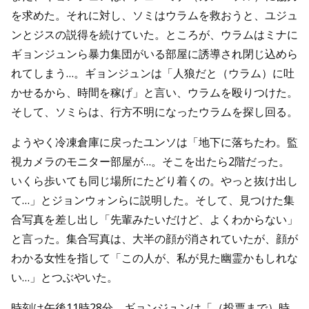
を求めた。それに対し、ソミはウラムを救おうと、ユジュ
ンとジスの説得を続けていた。ところが、ウラムはミナに
ギョンジュンら暴力集団がいる部屋に誘導され閉じ込めら
れてしまう…。ギョンジュンは「人狼だと（ウラム）に吐
かせるから、時間を稼げ」と言い、ウラムを殴りつけた。
そして、ソミらは、行方不明になったウラムを探し回る。
ようやく冷凍倉庫に戻ったユンソは「地下に落ちたわ。監
視カメラのモニター部屋が…。そこを出たら2階だった。
いくら歩いても同じ場所にたどり着くの。やっと抜け出し
て…」とジョンウォンらに説明した。そして、見つけた集
合写真を差し出し「先輩みたいだけど、よくわからない」
と言った。集合写真は、大半の顔が消されていたが、顔が
わかる女性を指して「この人が、私が見た幽霊かもしれな
い…」とつぶやいた。
時刻は午後11時28分。ギョンジュンは「（投票まで）時