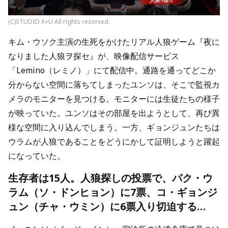
(C)STUDIO X+U All rights reserved.
キム・ウソク主演の生死をかけたリアル人狼ゲーム『夜に
なりました人狼ヲ探セ』が、映像配信サービス
「Lemino（レミノ）」にて配信中。通路を通ってどこか
分からない空間に落ちてしまったユンソは、そこで監視カ
メラのモニターを見つける。モニターには生徒たちの様子
が映っていた。ユンソはその部屋を出ようとして、再び異
様な空間に入り込んでしまう。一方、ギョンジュンたちは
ウラムが人狼であることをどうにかして証明しようと躍起
になっていた。
生存者は15人。人狼探しの投票で、パク・ウ
ラム（ソ・ドンヒョン）に7票、コ・ギョンジ
ュン（チャ・ウミン）に6票入り切迫する…