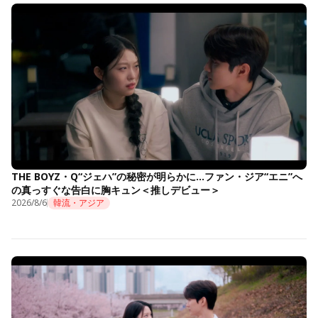
THE BOYZ・Q“ジェハ”の秘密が明らかに…ファン・ジア“エニ”へ
の真っすぐな告白に胸キュン＜推しデビュー＞
2026/8/6
韓流・アジア