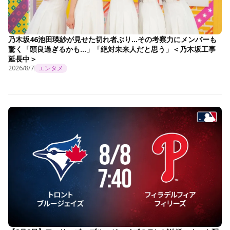
乃木坂46池田瑛紗が見せた切れ者ぶり…その考察力にメンバーも
驚く「頭良過ぎるかも…」「絶対未来人だと思う」＜乃木坂工事
延長中＞
2026/8/7
エンタメ