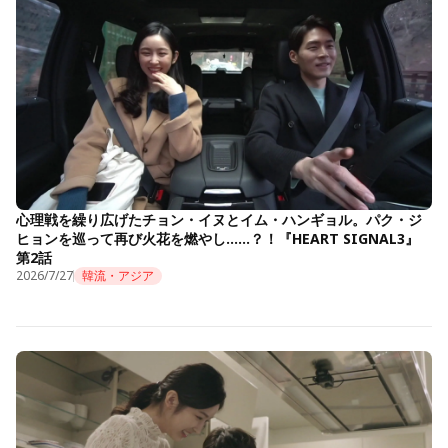
心理戦を繰り広げたチョン・イヌとイム・ハンギョル。パク・ジ
ヒョンを巡って再び火花を燃やし……？！『HEART SIGNAL3』
第2話
2026/7/27
韓流・アジア