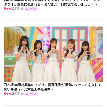
タジオが爆笑に包まれる＜まだまだ！日向坂で会いましょう＞
22時間前
エンタメ
New
乃木坂46田村真佑のイジりに賀喜遥香が渾身のツッコミを入れて
笑いを誘う＜乃木坂工事延長中＞
23時間前
エンタメ
New