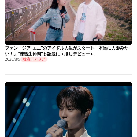
ファン・ジア“エニ”のアイドル人生がスタート「本当に人形みた
い！」“練習生仲間”も話題に＜推しデビュー＞
2026/8/5
韓流・アジア