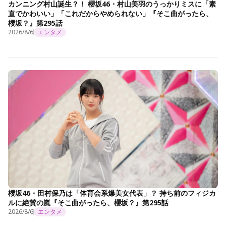
カンニング村山誕生？！ 櫻坂46・村山美羽のうっかりミスに「素
直でかわいい」「これだからやめられない」『そこ曲がったら、
櫻坂？』第295話
2026/8/6
エンタメ
櫻坂46・田村保乃は「体育会系爆美女代表」？ 持ち前のフィジカ
ルに絶賛の嵐『そこ曲がったら、櫻坂？』第295話
2026/8/6
エンタメ