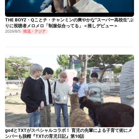
THE BOYZ・Qことチ・チャンミンの爽やかな“スーパー高校生”ぶ
りに視聴者メロメロ「制服似合ってる」＜推しデビュー＞
2026/8/5
韓流・アジア
godとTXTがスペシャルコラボ！ 育児の先輩による子育て術にメ
ンバーも脱帽『TXTの育児日記』第10話