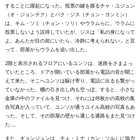
することに躍起になった。投票の鍵を握るチャ・ユジュン
（オ・ジョンテク）とパク・ジス（チョン・ヨンミン）
は、キム・ソミ（チョン・ソリ）やウラムらに、ウラムに
投票しないよう説得していたが、ジスは「私の身になって
よ。あんたが目の前にいたら、冷静に考えられない」と言
って、部屋からウラムを追い出した。
2階と表示されるフロアにいるユンソは、迷路をさまよっ
ていたところ、ドアが開いている部屋から電話の音が聞こ
えて来た。そこへユンソは駆け寄り、電話に出るも繋がっ
ていなかった。棚の引き出し内も空っぽ。すると、小さな
金庫の中のファイルを見つけ、それには何枚かの高校の集
合写真が入っていて、ユンソが通うユイル高校の写真もあ
った。そして、その部屋の壁から通じる通路をまた見つけ
た…。
また、ギョンジュンは、チェ・ミナ（カン・ソル）に協力