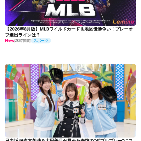
【2026年8月版】MLBワイルドカード＆地区優勝争い！プレーオ
フ進出ラインは？
20時間前
スポーツ
New
日向坂46森本茉莉＆大田美月が見せた奇跡の“ダブルプレー”にス