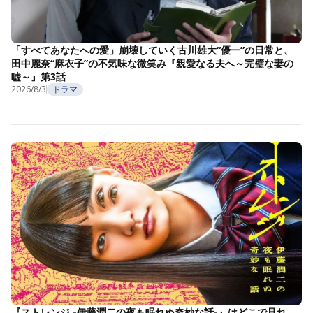
「すべてあなたへの愛」崩壊していく古川雄大“優一”の日常と、
田中麗奈“麻衣子”の不気味な微笑み『親愛なる夫へ～完璧な妻の
嘘～』第3話
2026/8/3
ドラマ
『ストレンジ -伊藤潤二の夜も眠れぬ奇妙な話-』はどこで見れ