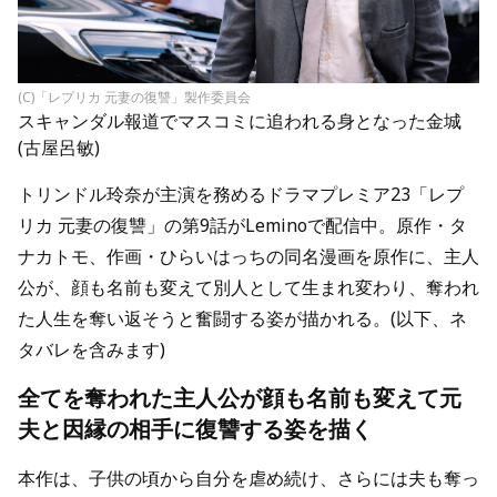
(C)「レプリカ 元妻の復讐」製作委員会
スキャンダル報道でマスコミに追われる身となった金城
(古屋呂敏)
トリンドル玲奈が
主演を務めるドラマプレミア23「レプ
リカ 元妻の復讐」の第9話がLeminoで配信中。原作・タ
ナカトモ、作画・ひらいはっちの同名漫画を原作に、
主人
公が、顔も名前も変えて別人として生まれ変わり、奪われ
た人生を奪い返そうと奮闘する
姿が描かれる。
(以下、ネ
タバレを含みます)
全てを奪われた主人公が
顔も名前も変えて元
夫と因縁の相手
に復讐する姿を描く
本作は、
子供の頃から自分を虐め続け、さらには夫も奪っ