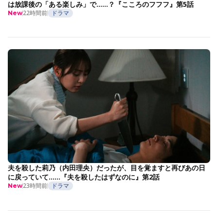
は放課後の「ある楽しみ」で……？『こころのフフフ』第5話
22時間前
ドラマ
New
夫を殺した莉乃（内田理央）だったが、目を覚ますと再びあの日
に戻っていて……『夫を殺したはずなのに』第2話
23時間前
ドラマ
New