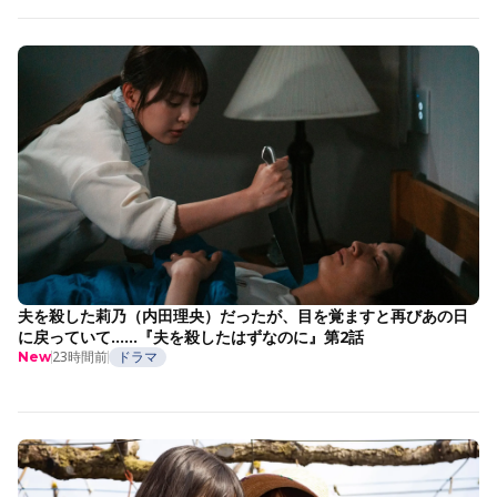
夫を殺した莉乃（内田理央）だったが、目を覚ますと再びあの日
に戻っていて……『夫を殺したはずなのに』第2話
23時間前
ドラマ
New