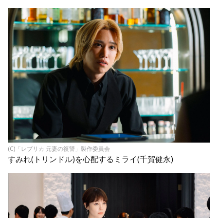
(C)「レプリカ 元妻の復讐」製作委員会
すみれ(トリンドル)を心配するミライ(千賀健永)