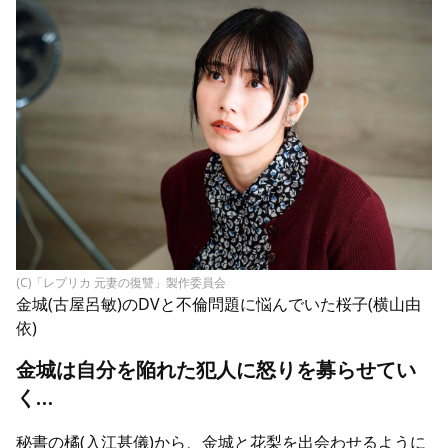
(C)「レプリカ 元妻の復讐」製作委員会
金城(古屋呂敏)のDVと不倫問題に悩んでいた桜子(横山由
依)
金城は自分を陥れた犯人に怒りを募らせてい
く
…
秘書の橘(
入江甚儀
)から、金城と花梨を出会わせるように