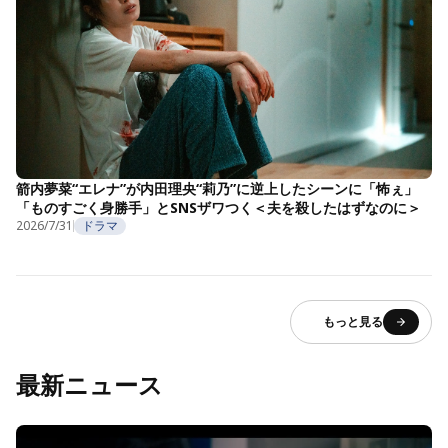
箭内夢菜“エレナ”が内田理央“莉乃”に逆上したシーンに「怖ぇ」
「ものすごく身勝手」とSNSザワつく＜夫を殺したはずなのに＞
2026/7/31
ドラマ
もっと見る
最新ニュース