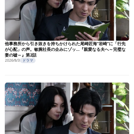
他事務所から引き抜きを持ちかけられた尾崎匠海“岩崎”に「行先
が心配」の声。敏腕社長の企みにゾッ…『親愛なる夫へ～完璧な
妻の嘘～』第2話
2026/8/3
ドラマ