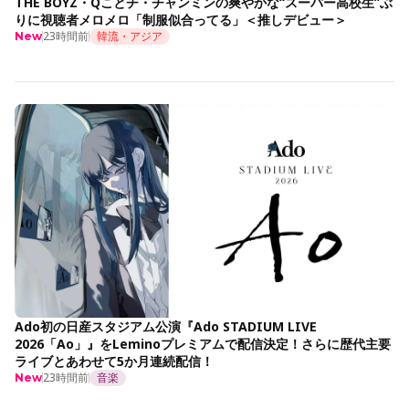
THE BOYZ・Qことチ・チャンミンの爽やかな“スーパー高校生”ぶ
りに視聴者メロメロ「制服似合ってる」＜推しデビュー＞
23時間前
韓流・アジア
New
Ado初の日産スタジアム公演『Ado STADIUM LIVE
2026「Ao」』をLeminoプレミアムで配信決定！さらに歴代主要
ライブとあわせて5か月連続配信！
23時間前
音楽
New