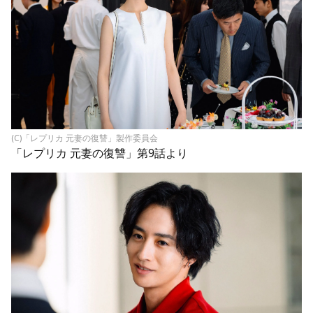
(C)「レプリカ 元妻の復讐」製作委員会
「
レプリカ 元妻の復讐
」第9話より