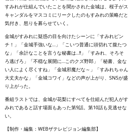
すみれが仕組んでいたことを聞かされた金城は、桜子がス
キャンダルをマスコミにリークしたのもすみれの策略だと
気付き、怒りを募らせていく。
金城がすみれに疑惑の目を向けたシーンに「すみれピン
チ！」「金城手強いな…」「こいつ普通に頭切れて腹たつ
な」「余計なことを言うな秘書は…!!」「すみれ、そろそ
ろ逃げろ」「不穏な展開に…このクズ野郎」「秘書、金な
い人によく尽くすね」「金城邪魔だな～」「すみれちゃん
大丈夫かな」「金城コワイ」などの声が上がり、SNSが盛
り上がった。
番組ラストでは、金城が花梨にすべてを仕組んだ犯人がす
みれであると話す場面もあった第9話。第10話も見逃せな
い。
【制作・編集：WEBザテレビジョン編集部】