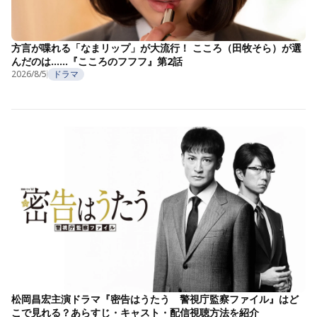
方言が喋れる「なまリップ」が大流行！ こころ（田牧そら）が選
んだのは……『こころのフフフ』第2話
2026/8/5
ドラマ
松岡昌宏主演ドラマ『密告はうたう 警視庁監察ファイル』はど
こで見れる？あらすじ・キャスト・配信視聴方法を紹介