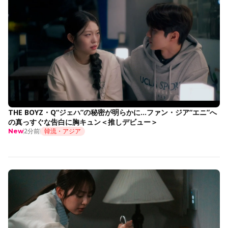
THE BOYZ・Q“ジェハ”の秘密が明らかに…ファン・ジア“エニ”へ
の真っすぐな告白に胸キュン＜推しデビュー＞
2分前
韓流・アジア
New