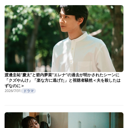
渡邊圭祐“慶太”と箭内夢菜“エレナ”の過去が明かされたシーンに
「クズやんけ」「楽な方に逃げた」と視聴者騒然＜夫を殺したは
ずなのに＞
2026/7/31
ドラマ