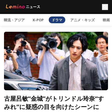
韓流・アジア
K-POP
ドラマ
アニメ・キッズ
映画
古屋呂敏“金城”がトリンドル玲奈“す
みれ”に疑惑の目を向けたシーンに