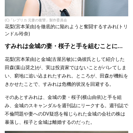
(C)「レプリカ 元妻の復讐」製作委員会
花梨(宮本茉由)を徹底的に陥れようと奮闘するすみれ(トリ
ンドル玲奈)
すみれは金城の妻・桜子と手を組むことに…
花梨(宮本茉由)と金城(古屋呂敏)に偽彼氏として紹介した
田森(葉山奨之)が、実は投資家ではないことがバレてしま
い、窮地に追い込まれたすみれ。ところが、田森が機転を
きかせたことで、すみれは危機的状況を回避する。
そのあとすみれは、金城の妻・桜子(横山由依)と手を組
み、金城のスキャンダルを週刊誌にリークする。
週刊誌で
不倫問題や妻へのDV疑惑を報じられた金城の会社の株は
暴落し、桜子と金城は離婚するのだった。