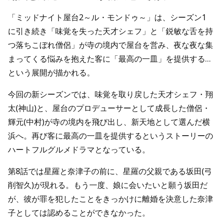
「ミッドナイト屋台2～ル・モンドゥ～」は、シーズン1
に引き続き「味覚を失った天才シェフ」と「鋭敏な舌を持
つ落ちこぼれ僧侶」が寺の境内で屋台を営み、夜な夜な集
まってくる悩みを抱えた客に「最高の一皿」を提供する…
という展開が描かれる。
今回の新シーズンでは、味覚を取り戻した天才シェフ・翔
太(神山)と、屋台のプロデューサーとして成長した僧侶・
輝元(中村)が寺の境内を飛び出し、新天地として選んだ横
浜へ。再び客に最高の一皿を提供するというストーリーの
ハートフルグルメドラマとなっている。
第8話では星羅と奈津子の前に、星羅の父親である坂田(弓
削智久)が現れる。もう一度、娘に会いたいと願う坂田だ
が、彼が罪を犯したことをきっかけに離婚を決意した奈津
子としては認めることができなかった。