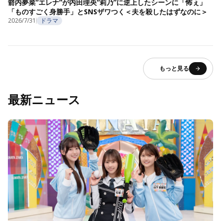
箭内夢菜“エレナ”が内田理央“莉乃”に逆上したシーンに「怖ぇ」
「ものすごく身勝手」とSNSザワつく＜夫を殺したはずなのに＞
2026/7/31
ドラマ
もっと見る
最新ニュース