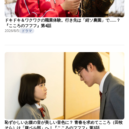
ドキドキ＆ワクワクの職業体験。行き先は「紺ソ農園」で……？
『こころのフフフ』第4話
2026/8/5
ドラマ
恥ずかしいお腹の音が美しい音色に？ 青春を求めてこころ（田牧
そら）は「腹ベル部」へ！『こころのフフフ』第3話