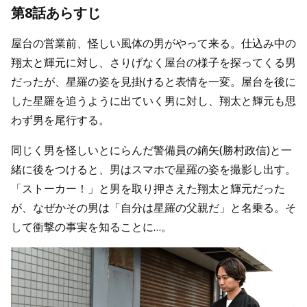
第8話あらすじ
屋台の営業前、怪しい風体の男がやって来る。仕込み中の
翔太と輝元に対し、さりげなく屋台の様子を探ってくる男
だったが、星羅の姿を見掛けると表情を一変。屋台を後に
した星羅を追うように出ていく男に対し、翔太と輝元も思
わず男を尾行する。
同じく男を怪しいとにらんだ警備員の鏑矢(勝村政信)と一
緒に後をつけると、男はスマホで星羅の姿を撮影し出す。
「ストーカー！」と男を取り押さえた翔太と輝元だった
が、なぜかその男は「自分は星羅の父親だ」と名乗る。そ
して衝撃の事実を知ることに…。