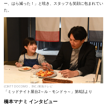
ー、はら減った！」と呟き、スタッフも笑顔に包まれてい
た。
(C)NTT DOCOMO， INC./東海テレビ
「ミッドナイト屋台2～ル・モンドゥ～」第8話より
橋本マナミ インタビュー