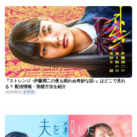
『ストレンジ -伊藤潤二の夜も眠れぬ奇妙な話-』はどこで見れ
る？ 配信情報・視聴方法を紹介
2026/8/3
ドラマ