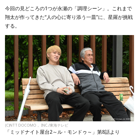
今回の見どころの1つが永瀬の「調理シーン」。これまで
翔太が作ってきた“人の心に寄り添う一皿”に、星羅が挑戦
する。
(C)NTT DOCOMO， INC./東海テレビ
「ミッドナイト屋台2～ル・モンドゥ～」第8話より