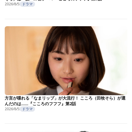
2026/8/5
ドラマ
方言が喋れる「なまリップ」が大流行！ こころ（田牧そら）が選
んだのは……『こころのフフフ』第2話
2026/8/5
ドラマ