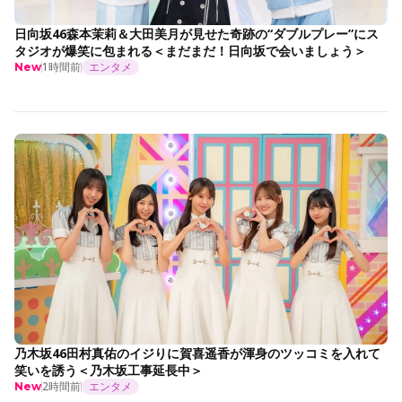
日向坂46森本茉莉＆大田美月が見せた奇跡の“ダブルプレー”にス
タジオが爆笑に包まれる＜まだまだ！日向坂で会いましょう＞
1時間前
エンタメ
New
乃木坂46田村真佑のイジりに賀喜遥香が渾身のツッコミを入れて
笑いを誘う＜乃木坂工事延長中＞
2時間前
エンタメ
New