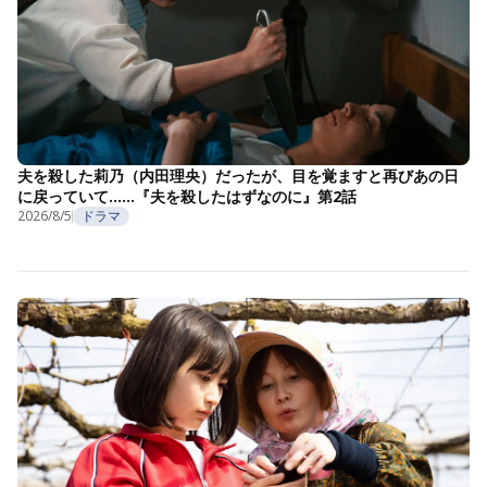
夫を殺した莉乃（内田理央）だったが、目を覚ますと再びあの日
に戻っていて……『夫を殺したはずなのに』第2話
2026/8/5
ドラマ