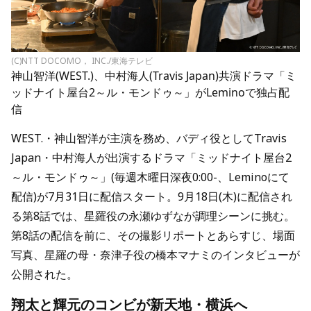
(C)NTT DOCOMO， INC./東海テレビ
神山智洋(WEST.)、中村海人(Travis Japan)共演ドラマ「ミ
ッドナイト屋台2～ル・モンドゥ～」がLeminoで独占配
信
WEST.・神山智洋が主演を務め、バディ役としてTravis
Japan・中村海人が出演するドラマ「ミッドナイト屋台2
～ル・モンドゥ～」(毎週木曜日深夜0:00-、Leminoにて
配信)が7月31日に配信スタート。9月18日(木)に配信され
る第8話では、星羅役の永瀬ゆずなが調理シーンに挑む。
第8話の配信を前に、その撮影リポートとあらすじ、場面
写真、星羅の母・奈津子役の橋本マナミのインタビューが
公開された。
翔太と輝元のコンビが新天地・横浜へ