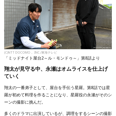
(C)NTT DOCOMO， INC./東海テレビ
「ミッドナイト屋台2～ル・モンドゥ～」第8話より
翔太が見守る中、永瀬はオムライスを仕上げ
ていく
翔太の一番弟子として、屋台を手伝う星羅。第8話では星
羅が初めて料理を作ることになり、星羅役の永瀬がそのシ
ーンの撮影に挑んだ。
多くのドラマに出演しているが、調理をするシーンの撮影