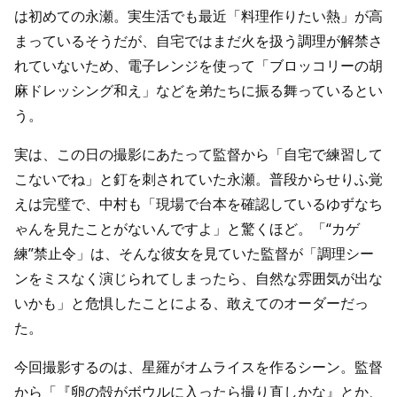
は初めての永瀬。実生活でも最近「料理作りたい熱」が高
まっているそうだが、自宅ではまだ火を扱う調理が解禁さ
れていないため、電子レンジを使って「ブロッコリーの胡
麻ドレッシング和え」などを弟たちに振る舞っているとい
う。
実は、この日の撮影にあたって監督から「自宅で練習して
こないでね」と釘を刺されていた永瀬。普段からせりふ覚
えは完璧で、中村も「現場で台本を確認しているゆずなち
ゃんを見たことがないんですよ」と驚くほど。「“カゲ
練”禁止令」は、そんな彼女を見ていた監督が「調理シー
ンをミスなく演じられてしまったら、自然な雰囲気が出な
いかも」と危惧したことによる、敢えてのオーダーだっ
た。
今回撮影するのは、星羅がオムライスを作るシーン。監督
から「『卵の殻がボウルに入ったら撮り直しかな』とか、