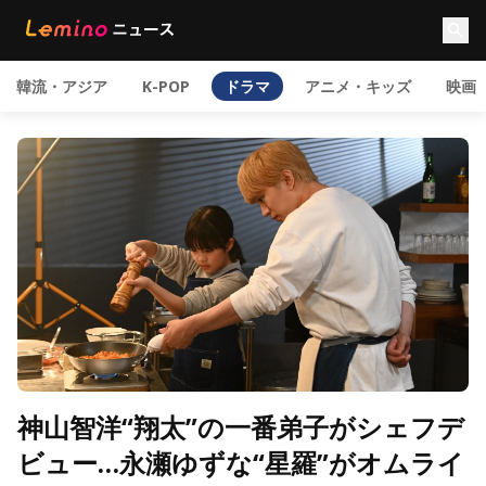
韓流・アジア
K-POP
ドラマ
アニメ・キッズ
映画
神山智洋“翔太”の一番弟子がシェフデ
ビュー…永瀬ゆずな“星羅”がオムライ