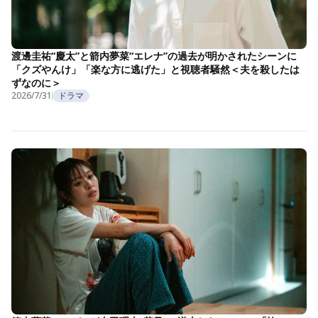
渡邊圭祐“慶太”と箭内夢菜“エレナ”の過去が明かされたシーンに
「クズやんけ」「楽な方に逃げた」と視聴者騒然＜夫を殺したは
ずなのに＞
2026/7/31
ドラマ