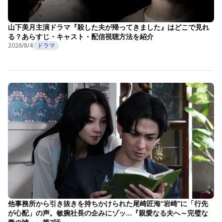
山下美月主演ドラマ『殺した夫が帰ってきました』はどこで見れ
る？あらすじ・キャスト・配信視聴方法を紹介
2026/8/4
ドラマ
他事務所から引き抜きを持ちかけられた尾崎匠海“岩崎”に「行先
が心配」の声。敏腕社長の企みにゾッ…『親愛なる夫へ～完璧な