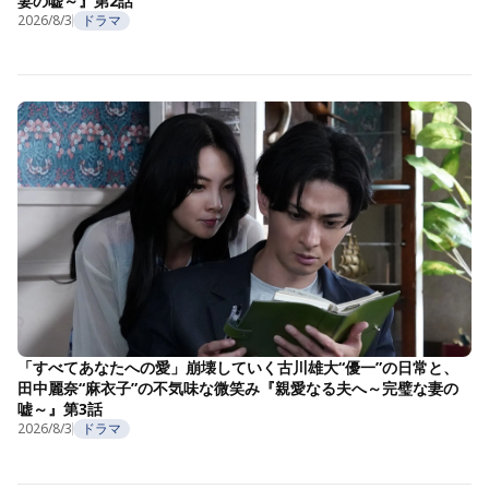
妻の嘘～』第2話
2026/8/3
ドラマ
「すべてあなたへの愛」崩壊していく古川雄大“優一”の日常と、
田中麗奈“麻衣子”の不気味な微笑み『親愛なる夫へ～完璧な妻の
嘘～』第3話
2026/8/3
ドラマ