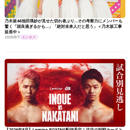
乃木坂46池田瑛紗が見せた切れ者ぶり…その考察力にメンバーも
驚く「頭良過ぎるかも…」「絶対未来人だと思う」＜乃木坂工事
延長中＞
2026/8/7
エンタメ
【2026年8月】Lemino BOXING配信予定！注目の対戦カードと