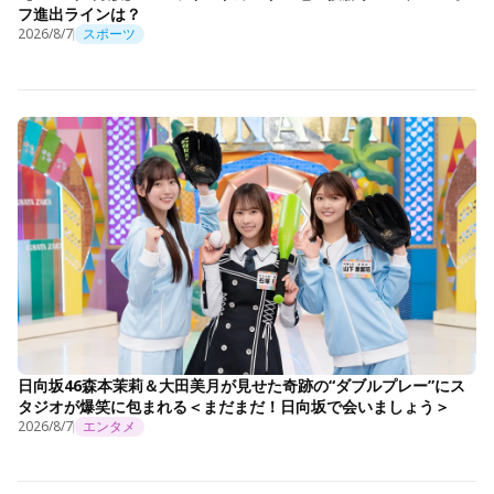
フ進出ラインは？
2026/8/7
スポーツ
日向坂46森本茉莉＆大田美月が見せた奇跡の“ダブルプレー”にス
タジオが爆笑に包まれる＜まだまだ！日向坂で会いましょう＞
2026/8/7
エンタメ