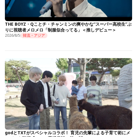
THE BOYZ・Qことチ・チャンミンの爽やかな“スーパー高校生”ぶ
りに視聴者メロメロ「制服似合ってる」＜推しデビュー＞
2026/8/5
韓流・アジア
godとTXTがスペシャルコラボ！ 育児の先輩による子育て術にメ