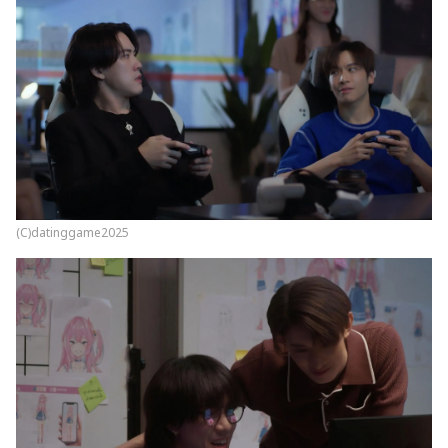
(C)datinggame2025