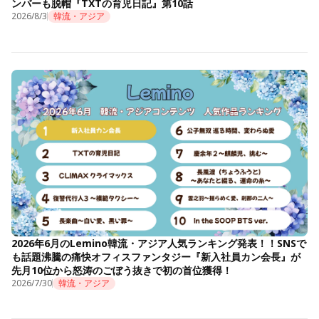
ンバーも脱帽『TXTの育児日記』第10話
2026/8/3
韓流・アジア
2026年6月のLemino韓流・アジア人気ランキング発表！！SNSで
も話題沸騰の痛快オフィスファンタジー『新入社員カン会長』が
先月10位から怒涛のごぼう抜きで初の首位獲得！
2026/7/30
韓流・アジア