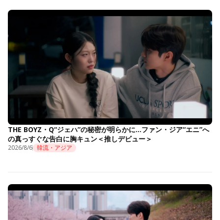
THE BOYZ・Q“ジェハ”の秘密が明らかに…ファン・ジア“エニ”へ
の真っすぐな告白に胸キュン＜推しデビュー＞
2026/8/6
韓流・アジア