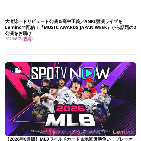
大滝詠一トリビュート公演＆高中正義／ANRI競演ライブを
Leminoで配信！『MUSIC AWARDS JAPAN WEEK』から話題の2
公演をお届け
2026/8/7
音楽
【2026年8月版】MLBワイルドカード＆地区優勝争い！プレーオ