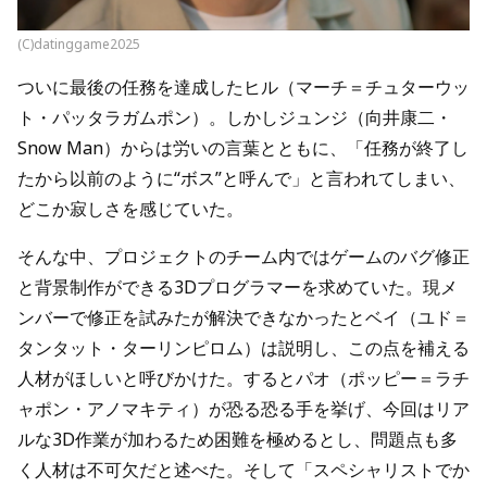
(C)datinggame2025
ついに最後の任務を達成したヒル（マーチ＝チュターウッ
ト・パッタラガムポン）。しかしジュンジ（向井康二・
Snow Man）からは労いの言葉とともに、「任務が終了し
たから以前のように“ボス”と呼んで」と言われてしまい、
どこか寂しさを感じていた。
そんな中、プロジェクトのチーム内ではゲームのバグ修正
と背景制作ができる3Dプログラマーを求めていた。現メ
ンバーで修正を試みたが解決できなかったとベイ（ユド＝
タンタット・ターリンピロム）は説明し、この点を補える
人材がほしいと呼びかけた。するとパオ（ポッピー＝ラチ
ャポン・アノマキティ）が恐る恐る手を挙げ、今回はリア
ルな3D作業が加わるため困難を極めるとし、問題点も多
く人材は不可欠だと述べた。そして「スペシャリストでか