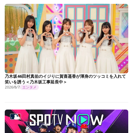
乃木坂46田村真佑のイジりに賀喜遥香が渾身のツッコミを入れて
笑いを誘う＜乃木坂工事延長中＞
2026/8/7
エンタメ