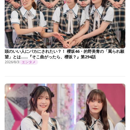
頭のいい人にバカにされたい？！ 櫻坂46・的野美青の「罵られ願
望」とは……『そこ曲がったら、櫻坂？』第294話
2026/8/3
エンタメ