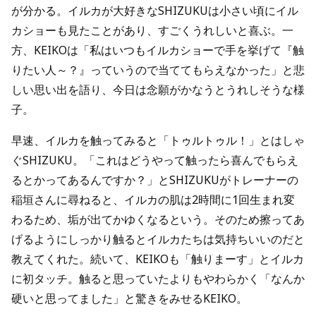
が分かる。イルカが大好きなSHIZUKUは小さい頃にイル
カショーも見たことがあり、すごくうれしいと喜ぶ。一
方、KEIKOは「私はいつもイルカショーで手を挙げて『触
りたい人～？』っていうので当ててもらえなかった」と悲
しい思い出を語り、今日は念願がかなうとうれしそうな様
子。
早速、イルカを触ってみると「トゥルトゥル！」とはしゃ
ぐSHIZUKU。「これはどうやって触ったら喜んでもらえ
るとかってあるんですか？」とSHIZUKUがトレーナーの
稲垣さんに尋ねると、イルカの肌は2時間に1回生まれ変
わるため、垢が出てかゆくなるという。そのため擦ってあ
げるようにしっかり触るとイルカたちは気持ちいいのだと
教えてくれた。続いて、KEIKOも「触りまーす」とイルカ
に初タッチ。触ると思っていたよりもやわらかく「なんか
硬いと思ってました」と驚きをみせるKEIKO。