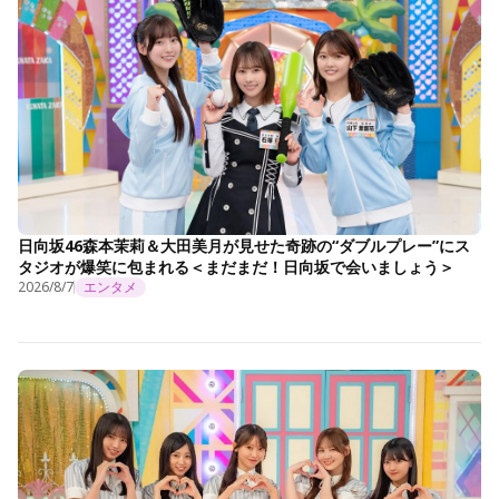
日向坂46森本茉莉＆大田美月が見せた奇跡の“ダブルプレー”にス
タジオが爆笑に包まれる＜まだまだ！日向坂で会いましょう＞
2026/8/7
エンタメ