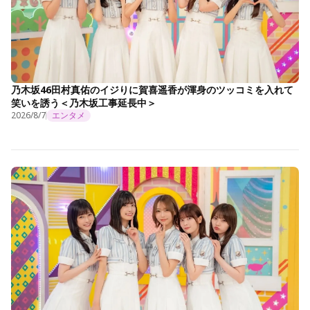
乃木坂46田村真佑のイジりに賀喜遥香が渾身のツッコミを入れて
笑いを誘う＜乃木坂工事延長中＞
2026/8/7
エンタメ