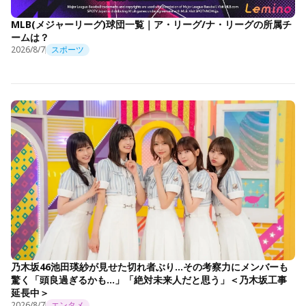
MLB(メジャーリーグ)球団一覧｜ア・リーグ/ナ・リーグの所属チ
ームは？
2026/8/7
スポーツ
乃木坂46池田瑛紗が見せた切れ者ぶり…その考察力にメンバーも
驚く「頭良過ぎるかも…」「絶対未来人だと思う」＜乃木坂工事
延長中＞
2026/8/7
エンタメ