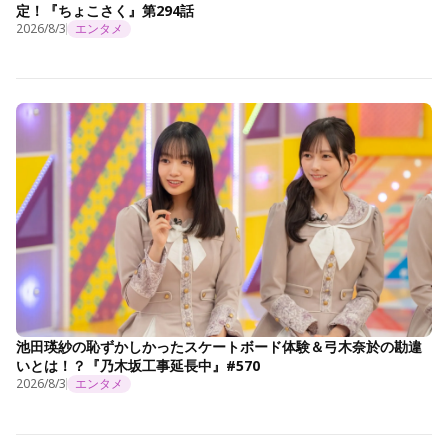
定！『ちょこさく』第294話
2026/8/3
エンタメ
池田瑛紗の恥ずかしかったスケートボード体験＆弓木奈於の勘違
いとは！？『乃木坂工事延長中』#570
2026/8/3
エンタメ