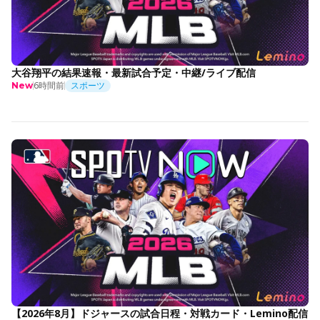
大谷翔平の結果速報・最新試合予定・中継/ライブ配信
6時間前
スポーツ
New
【2026年8月】ドジャースの試合日程・対戦カード・Lemino配信