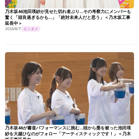
乃木坂46池田瑛紗が見せた切れ者ぶり…その考察力にメンバーも
驚く「頭良過ぎるかも…」「絶対未来人だと思う」＜乃木坂工事
延長中＞
2026/8/7
エンタメ
乃木坂46が書道パフォーマンスに挑む…頭から墨を被った池田瑛
紗を大越ひなのがフォロー「アーティスティックです！」＜乃木