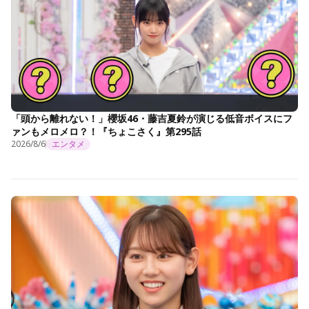
「頭から離れない！」櫻坂46・藤吉夏鈴が演じる低音ボイスにフ
ァンもメロメロ？！『ちょこさく』第295話
2026/8/6
エンタメ