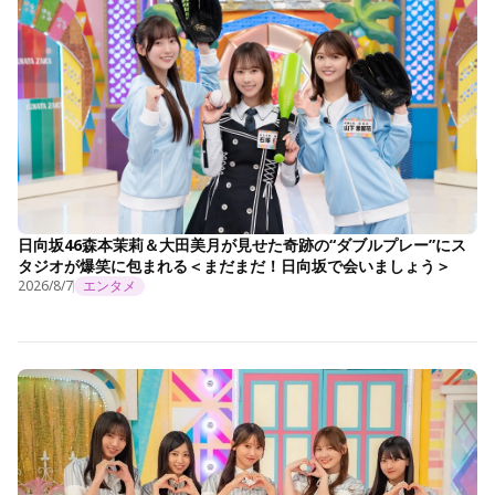
日向坂46森本茉莉＆大田美月が見せた奇跡の“ダブルプレー”にス
タジオが爆笑に包まれる＜まだまだ！日向坂で会いましょう＞
2026/8/7
エンタメ