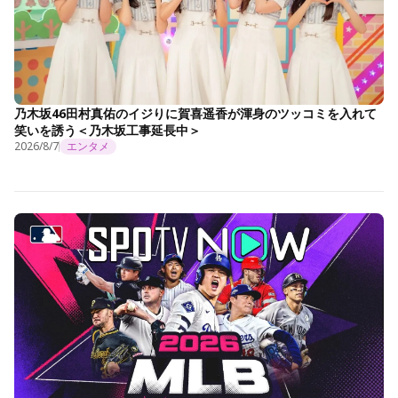
乃木坂46田村真佑のイジりに賀喜遥香が渾身のツッコミを入れて
笑いを誘う＜乃木坂工事延長中＞
2026/8/7
エンタメ