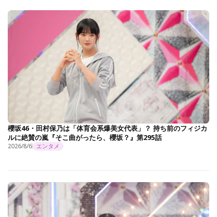
櫻坂46・田村保乃は「体育会系爆美女代表」？ 持ち前のフィジカ
ルに絶賛の嵐『そこ曲がったら、櫻坂？』第295話
2026/8/6
エンタメ