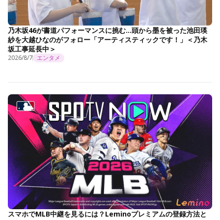
乃木坂46が書道パフォーマンスに挑む…頭から墨を被った池田瑛
紗を大越ひなのがフォロー「アーティスティックです！」＜乃木
坂工事延長中＞
2026/8/7
エンタメ
スマホでMLB中継を見るには？Leminoプレミアムの登録方法と