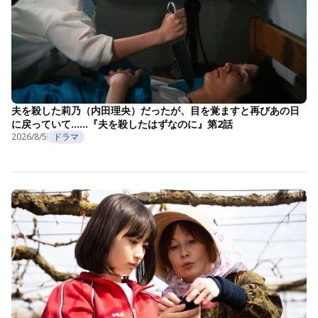
夫を殺した莉乃（内田理央）だったが、目を覚ますと再びあの日
に戻っていて……『夫を殺したはずなのに』第2話
2026/8/5
ドラマ