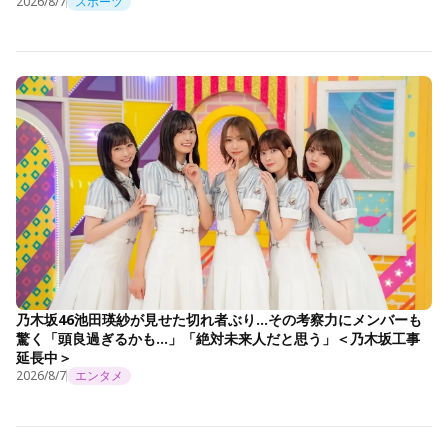
2026/8/7
スポーツ
乃木坂46池田瑛紗が見せた切れ者ぶり…その考察力にメンバーも
驚く「頭良過ぎるかも…」「絶対未来人だと思う」＜乃木坂工事
延長中＞
2026/8/7
エンタメ