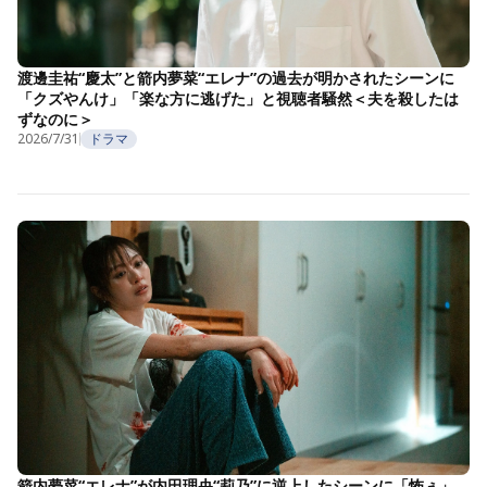
渡邊圭祐“慶太”と箭内夢菜“エレナ”の過去が明かされたシーンに
「クズやんけ」「楽な方に逃げた」と視聴者騒然＜夫を殺したは
ずなのに＞
2026/7/31
ドラマ
箭内夢菜“エレナ”が内田理央“莉乃”に逆上したシーンに「怖ぇ」