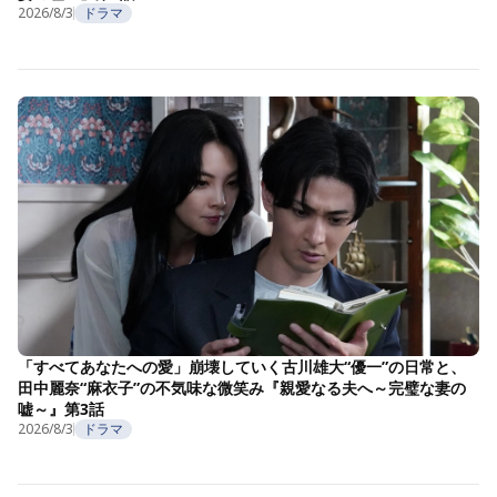
2026/8/3
ドラマ
「すべてあなたへの愛」崩壊していく古川雄大“優一”の日常と、
田中麗奈“麻衣子”の不気味な微笑み『親愛なる夫へ～完璧な妻の
嘘～』第3話
2026/8/3
ドラマ