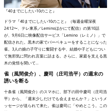
『40までにしたい10のこと』
ドラマ『40までにしたい10のこと』（毎週金曜深夜
24:12〜、テレ東系／Leminoほかにて配信）の第10話
が、9月6日に映像配信サービス「Lemino（レミノ）」で
配信された。黒木の家でバーベキューをすることになった
雀。3人の娘の子守りに奮闘する中、結婚や子どもについ
て無邪気に問われ言葉に詰まる。さらに、家庭を支える黒
木の覚悟を聞いて…
雀（風間俊介）、慶司（庄司浩平）の週末の
誘いを断る
十条雀（風間俊介）のスマホに、部下の田中慶司（庄司浩
平）から、「週末少しだけでも会えませんか？」というメ
ッセージが送られて来た。雀は慶司に「やめとこう。この