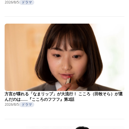
2026/8/5
ドラマ
方言が喋れる「なまリップ」が大流行！ こころ（田牧そら）が選
んだのは……『こころのフフフ』第2話
2026/8/5
ドラマ