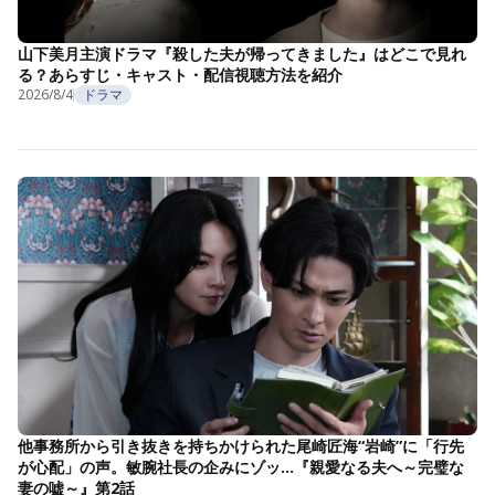
山下美月主演ドラマ『殺した夫が帰ってきました』はどこで見れ
る？あらすじ・キャスト・配信視聴方法を紹介
2026/8/4
ドラマ
他事務所から引き抜きを持ちかけられた尾崎匠海“岩崎”に「行先
が心配」の声。敏腕社長の企みにゾッ…『親愛なる夫へ～完璧な
妻の嘘～』第2話