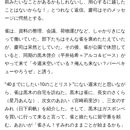
前みたいなことがあるかもしれないし、用心するに越した
ことはないからな！」とつれなく返信。慶司はそのメッセ
ージに愕然とする。
雀は、資料の整理、会議、荷物運びなど、しゃかりきにな
って働いていた。部下たちはそんな雀を褒めたたえていた
が、慶司は呆然としていた。その後、雀が公園で休憩して
いると、同期の黒木啓介（平井祐希＝アルコ＆ピース）が
やって来て「今週末空いている？俺んち来ない？バーベキ
ューやろうぜ」と誘う。
“40までにしたい10のことリスト”にない週末だと思いなが
ら、雀は黒木の自宅を訪ねた。黒木は雀に、長女のさくら
（星乃あんな）、次女のあおい（宮崎莉里沙）、三女のす
みれ（日下莉帆）を紹介した。そして、黒木はガスボンベ
を買いに行って来ると言って、雀と娘たちに留守番を頼
む。あおいが「雀さん！すみれのままごとが始まるかも」