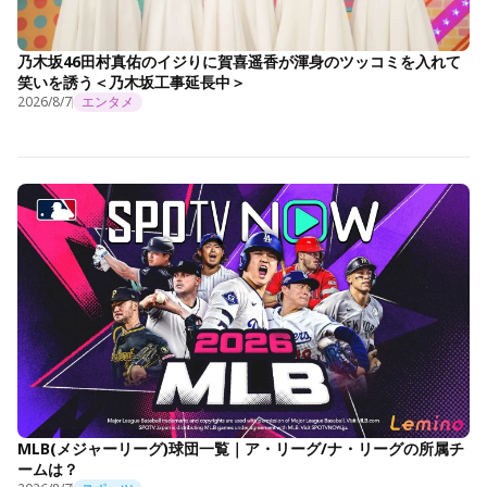
乃木坂46田村真佑のイジりに賀喜遥香が渾身のツッコミを入れて
笑いを誘う＜乃木坂工事延長中＞
2026/8/7
エンタメ
MLB(メジャーリーグ)球団一覧｜ア・リーグ/ナ・リーグの所属チ
ームは？