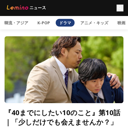
韓流・アジア
K-POP
ドラマ
アニメ・キッズ
映画
『40までにしたい10のこと』第10話
｜「少しだけでも会えませんか？」