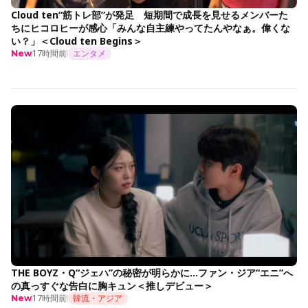
Cloud ten“筋トレ部”が発足 短期間で成長を見せるメンバーた
ちにヒコロヒーが感心「みんな自主練やってたんやなぁ。偉くな
い？」＜Cloud ten Begins＞
17時間前
エンタメ
New
THE BOYZ・Q“ジェハ”の秘密が明らかに…ファン・ジア“エニ”へ
の真っすぐな告白に胸キュン＜推しデビュー＞
17時間前
韓流・アジア
New