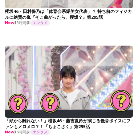
櫻坂46・田村保乃は「体育会系爆美女代表」？ 持ち前のフィジカ
ルに絶賛の嵐『そこ曲がったら、櫻坂？』第295話
15時間前
エンタメ
New
「頭から離れない！」櫻坂46・藤吉夏鈴が演じる低音ボイスにフ
ァンもメロメロ？！『ちょこさく』第295話
16時間前
エンタメ
New