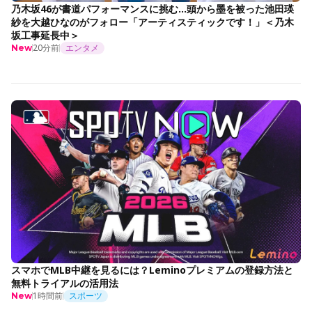
乃木坂46が書道パフォーマンスに挑む…頭から墨を被った池田瑛
紗を大越ひなのがフォロー「アーティスティックです！」＜乃木
坂工事延長中＞
20分前
エンタメ
New
スマホでMLB中継を見るには？Leminoプレミアムの登録方法と
無料トライアルの活用法
1時間前
スポーツ
New