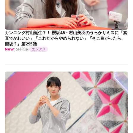
カンニング村山誕生？！ 櫻坂46・村山美羽のうっかりミスに「素
直でかわいい」「これだからやめられない」『そこ曲がったら、
櫻坂？』第295話
15時間前
エンタメ
New