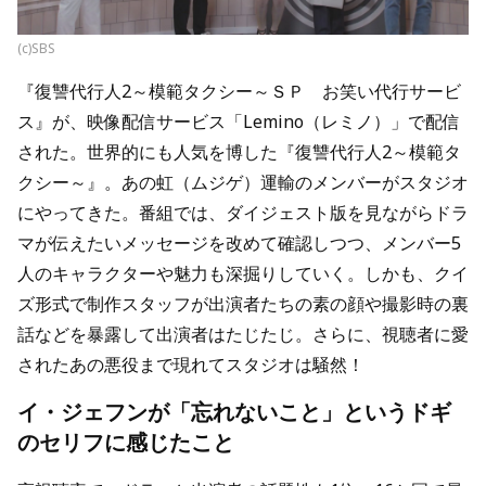
(c)SBS
『復讐代行人2～模範タクシー～ＳＰ お笑い代行サービ
ス』が、映像配信サービス「Lemino（レミノ）」で配信
された。世界的にも人気を博した『復讐代行人2～模範タ
クシー～』。あの虹（ムジゲ）運輸のメンバーがスタジオ
にやってきた。番組では、ダイジェスト版を見ながらドラ
マが伝えたいメッセージを改めて確認しつつ、メンバー5
人のキャラクターや魅力も深掘りしていく。しかも、クイ
ズ形式で制作スタッフが出演者たちの素の顔や撮影時の裏
話などを暴露して出演者はたじたじ。さらに、視聴者に愛
されたあの悪役まで現れてスタジオは騒然！
イ・ジェフンが「忘れないこと」というドギ
のセリフに感じたこと