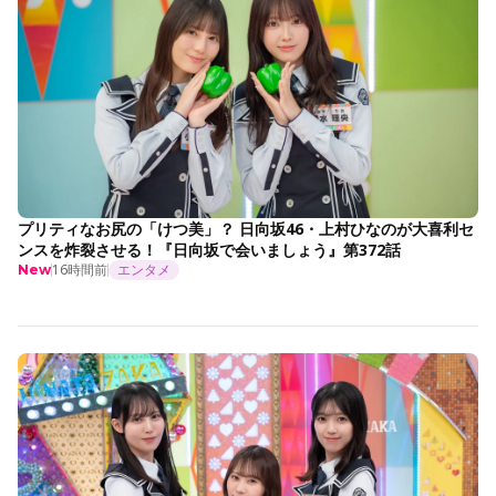
プリティなお尻の「けつ美」？ 日向坂46・上村ひなのが大喜利セ
ンスを炸裂させる！『日向坂で会いましょう』第372話
16時間前
エンタメ
New