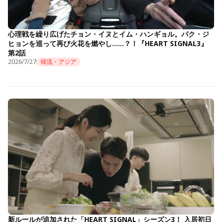
心理戦を繰り広げたチョン・イヌとイム・ハンギョル。パク・ジ
ヒョンを巡って再び火花を燃やし……？！『HEART SIGNAL3』
第2話
2026/7/27
韓流・アジア
新ルールが追加された「HEART SIGNAL」シーズン3！ 入居初日