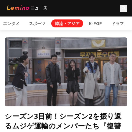
エンタメ
スポーツ
韓流・アジア
K-POP
ドラマ
シーズン3目前！シーズン2を振り返
るムジゲ運輸のメンバーたち『復讐