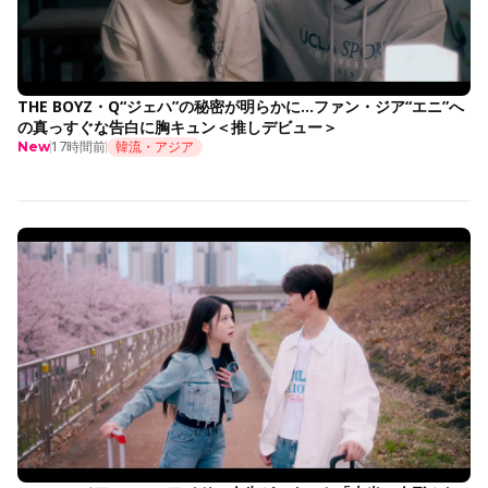
THE BOYZ・Q“ジェハ”の秘密が明らかに…ファン・ジア“エニ”へ
の真っすぐな告白に胸キュン＜推しデビュー＞
17時間前
韓流・アジア
New