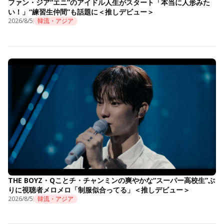
ファン・ジア“エニ”のアイドル人生がスタート「本当に人形みた
い！」“練習生仲間”も話題に＜推しデビュー＞
2026/8/5
韓流・アジア
THE BOYZ・Qことチ・チャンミンの爽やかな“スーパー高校生”ぶ
りに視聴者メロメロ「制服似合ってる」＜推しデビュー＞
2026/8/5
韓流・アジア