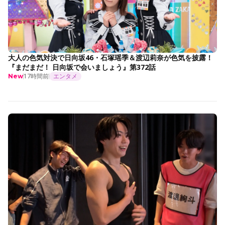
大人の色気対決で日向坂46・石塚瑶季＆渡辺莉奈が色気を披露！
『まだまだ！ 日向坂で会いましょう』第372話
17時間前
エンタメ
New