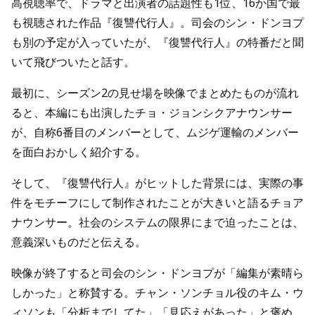
高視聴率で、ドラマと出演者の話題性も1位、16か国で最
も視聴された作品『復讐代行人』。司会のシン・ドンヨプ
も別の予定が入っていたが、『復讐代行人』の特番だと聞
いて飛びついたと話す。
最初に、シーズン2の見せ場を映像でまとめたものが流れ
ると、本編にも出演したチョ・ジョンシクアナウンサー
が、自称6番目のメンバーとして、ムジゲ運輸のメンバー
を面白おかしく紹介する。
そして、『復讐代行人』がヒットした背景には、実際の事
件をモチーフにして制作されたことが大きいと語るチョア
ナウンサー。社会のシステムの限界にまで迫ったことは、
意義深いものだと伝える。
映像が終了すると司会のシン・ドンヨプが「編集が素晴ら
しかった」と称賛する。チャン・ソンチョル役のキム・ウ
ィソンも「分析までしてた」「見応えがあった」と褒め、