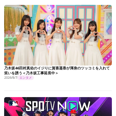
乃木坂46田村真佑のイジりに賀喜遥香が渾身のツッコミを入れて
笑いを誘う＜乃木坂工事延長中＞
2026/8/7
エンタメ