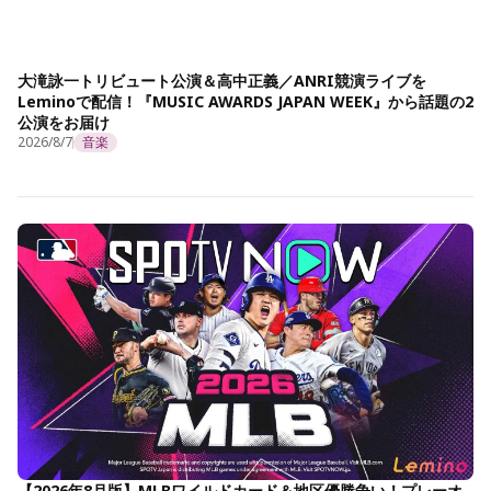
大滝詠一トリビュート公演＆高中正義／ANRI競演ライブを
Leminoで配信！『MUSIC AWARDS JAPAN WEEK』から話題の2
公演をお届け
2026/8/7
音楽
【2026年8月版】MLBワイルドカード＆地区優勝争い！プレーオ