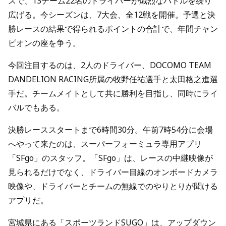
スで、13チーム22名のドライバーが熾烈なバトルを繰り
広げる。今シーズンは、7大会、全12戦を開催。予選と決
勝レースの結果で得られるポイントの合計で、年間チャン
ピオンの座を争う。
今回注目するのは、2人のドライバー、DOCOMO TEAM
DANDELION RACING所属の牧野任祐選手と太田格之進選
手だ。チームメイトとして共に勝利を目指し、同時にライ
バルでもある。
決勝レーススタートまで6時間30分。午前7時54分に会場
へやって来たのは、スーパーフォーミュラ専用アプリ
「SFgo」のスタッフ。「SFgo」は、レースの中継映像が
見られるだけでなく、ドライバー目線のオンボードカメラ
映像や、ドライバーとチームの無線でのやりとりが聞ける
アプリだ。
宮城県にある「スポーツランドSUGO」は、アップダウン