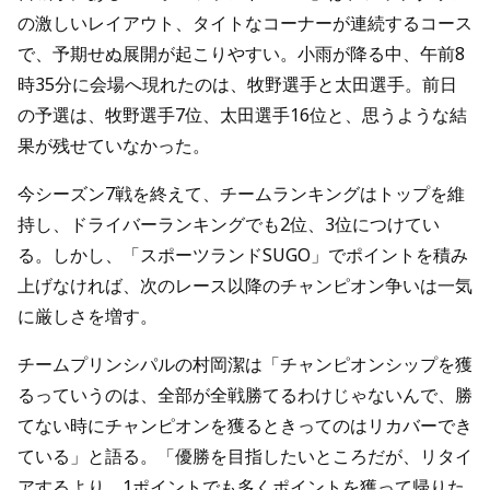
の激しいレイアウト、タイトなコーナーが連続するコース
で、予期せぬ展開が起こりやすい。小雨が降る中、午前8
時35分に会場へ現れたのは、牧野選手と太田選手。前日
の予選は、牧野選手7位、太田選手16位と、思うような結
果が残せていなかった。
今シーズン7戦を終えて、チームランキングはトップを維
持し、ドライバーランキングでも2位、3位につけてい
る。しかし、「スポーツランドSUGO」でポイントを積み
上げなければ、次のレース以降のチャンピオン争いは一気
に厳しさを増す。
チームプリンシパルの村岡潔は「チャンピオンシップを獲
るっていうのは、全部が全戦勝てるわけじゃないんで、勝
てない時にチャンピオンを獲るときってのはリカバーでき
ている」と語る。「優勝を目指したいところだが、リタイ
アするより、1ポイントでも多くポイントを獲って帰りた