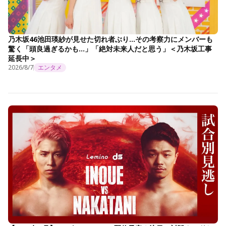
乃木坂46池田瑛紗が見せた切れ者ぶり…その考察力にメンバーも
驚く「頭良過ぎるかも…」「絶対未来人だと思う」＜乃木坂工事
延長中＞
2026/8/7
エンタメ