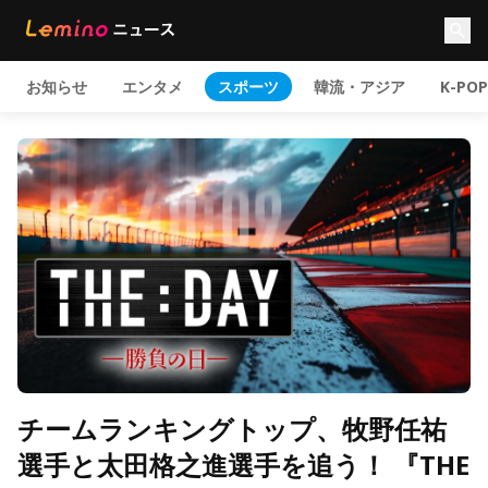
お知らせ
エンタメ
スポーツ
韓流・アジア
K-POP
チームランキングトップ、牧野任祐
選手と太田格之進選手を追う！ 『THE