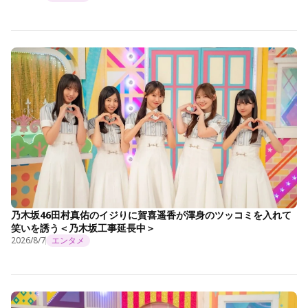
乃木坂46田村真佑のイジりに賀喜遥香が渾身のツッコミを入れて
笑いを誘う＜乃木坂工事延長中＞
2026/8/7
エンタメ