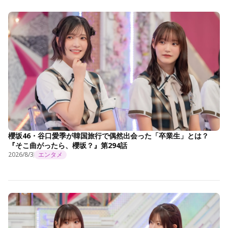
櫻坂46・谷口愛季が韓国旅行で偶然出会った「卒業生」とは？
『そこ曲がったら、櫻坂？』第294話
2026/8/3
エンタメ