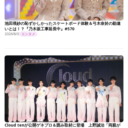
池田瑛紗の恥ずかしかったスケートボード体験＆弓木奈於の勘違
いとは！？『乃木坂工事延長中』#570
2026/8/3
エンタメ
Cloud tenが公開ゲネプロ＆囲み取材に登場 上野誠治「両親が