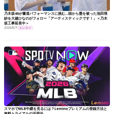
乃木坂46が書道パフォーマンスに挑む…頭から墨を被った池田瑛
紗を大越ひなのがフォロー「アーティスティックです！」＜乃木
坂工事延長中＞
2026/8/7
エンタメ
スマホでMLB中継を見るには？Leminoプレミアムの登録方法と
無料トライアルの活用法