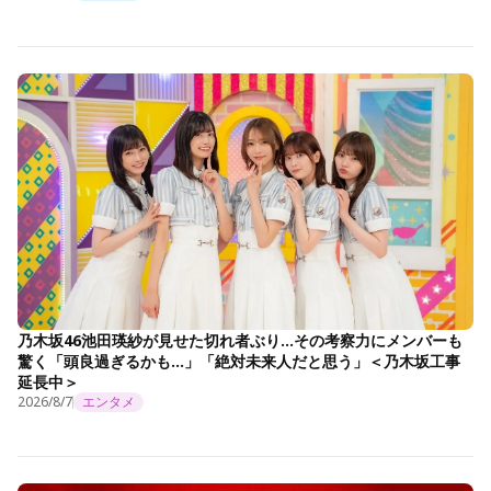
乃木坂46池田瑛紗が見せた切れ者ぶり…その考察力にメンバーも
驚く「頭良過ぎるかも…」「絶対未来人だと思う」＜乃木坂工事
延長中＞
2026/8/7
エンタメ