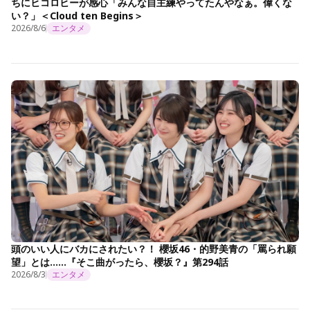
ちにヒコロヒーが感心「みんな自主練やってたんやなぁ。偉くな
い？」＜Cloud ten Begins＞
2026/8/6
エンタメ
頭のいい人にバカにされたい？！ 櫻坂46・的野美青の「罵られ願
望」とは……『そこ曲がったら、櫻坂？』第294話
2026/8/3
エンタメ