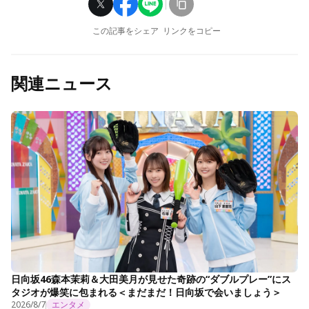
この記事をシェア
リンクをコピー
関連ニュース
日向坂46森本茉莉＆大田美月が見せた奇跡の“ダブルプレー”にス
タジオが爆笑に包まれる＜まだまだ！日向坂で会いましょう＞
2026/8/7
エンタメ