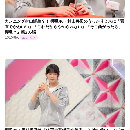
カンニング村山誕生？！ 櫻坂46・村山美羽のうっかりミスに「素
直でかわいい」「これだからやめられない」『そこ曲がったら、
櫻坂？』第295話
2026/8/6
エンタメ
櫻坂46・田村保乃は「体育会系爆美女代表」？ 持ち前のフィジカ