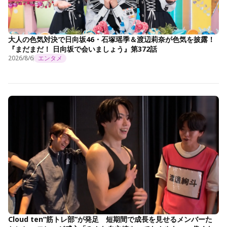
大人の色気対決で日向坂46・石塚瑶季＆渡辺莉奈が色気を披露！
『まだまだ！ 日向坂で会いましょう』第372話
2026/8/6
エンタメ
Cloud ten“筋トレ部”が発足 短期間で成長を見せるメンバーた