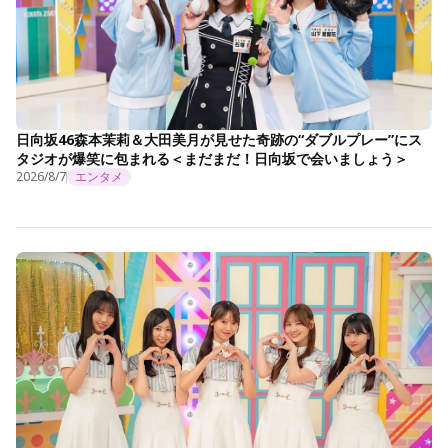
日向坂46森本茉莉＆大田美月が見せた奇跡の“ダブルプレー”にス
タジオが爆笑に包まれる＜まだまだ！日向坂で会いましょう＞
2026/8/7
エンタメ