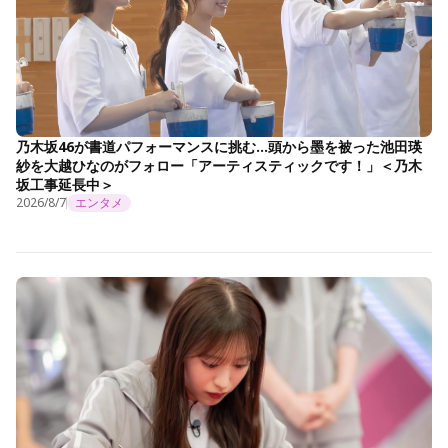
乃木坂46が書道パフォーマンスに挑む…頭から墨を被った池田瑛
紗を大越ひなのがフォロー「アーティスティックです！」＜乃木
坂工事延長中＞
2026/8/7
エンタメ