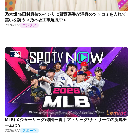
乃木坂46田村真佑のイジりに賀喜遥香が渾身のツッコミを入れて
笑いを誘う＜乃木坂工事延長中＞
2026/8/7
エンタメ
MLB(メジャーリーグ)球団一覧｜ア・リーグ/ナ・リーグの所属チ
ームは？
2026/8/7
スポーツ