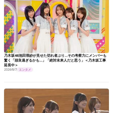
乃木坂46池田瑛紗が見せた切れ者ぶり…その考察力にメンバーも
驚く「頭良過ぎるかも…」「絶対未来人だと思う」＜乃木坂工事
延長中＞
2026/8/7
エンタメ