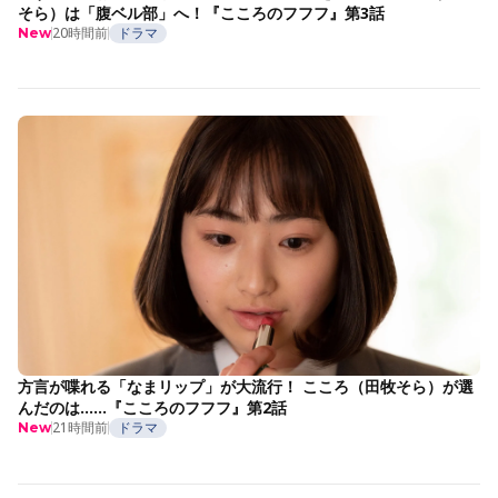
そら）は「腹ベル部」へ！『こころのフフフ』第3話
20時間前
ドラマ
New
方言が喋れる「なまリップ」が大流行！ こころ（田牧そら）が選
んだのは……『こころのフフフ』第2話
21時間前
ドラマ
New