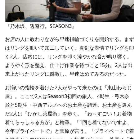
『乃木坂、逃避行。SEASON3』
お店の人に教わりながら早速指輪づくりを開始する。まず
はリングを叩いて加工していく。真剣な表情でリングを叩
く2人。店内には、リングを叩く涼やかな音が鳴り響く。
ようやく形を整え、仕上げ作業を待つこと15分。2人は出
来上がったリングに感激し、早速はめてみるのだった。
お揃いの指輪を着けた2人がやって来たのは『東山わらじ
屋』。ここで2人はSeason3初回の旅人、4期生・弓木奈
於と5期生・中西アルノへのお土産を調達。お土産を選ん
だ2人は『ひがし茶屋街』を歩く。「わ～すごい！お着物
着てらっしゃる方が」と梅澤。「1回も着てないですよ、
今年プライベートで」と菅原が言う。「プライベートで着