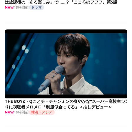
は放課後の「ある楽しみ」で……？『こころのフフフ』第5話
19時間前
ドラマ
New
THE BOYZ・Qことチ・チャンミンの爽やかな“スーパー高校生”ぶ
りに視聴者メロメロ「制服似合ってる」＜推しデビュー＞
19時間前
韓流・アジア
New