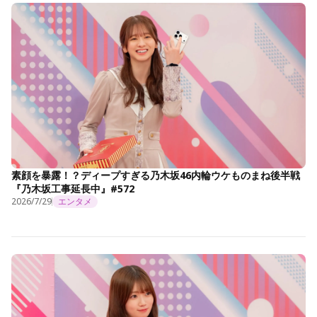
素顔を暴露！？ディープすぎる乃木坂46内輪ウケものまね後半戦
『乃木坂工事延長中』#572
2026/7/29
エンタメ