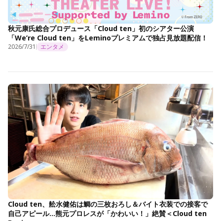
秋元康氏総合プロデュース「Cloud ten」初のシアター公演
「We’re Cloud ten」をLeminoプレミアムで独占見放題配信！
2026/7/31
エンタメ
Cloud ten、舩水健佑は鯛の三枚おろし＆バイト衣装での接客で
自己アピール…熊元プロレスが「かわいい！」絶賛＜Cloud ten