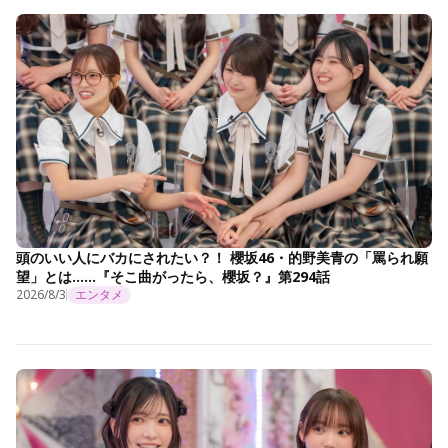
頭のいい人にバカにされたい？！ 櫻坂46・的野美青の「罵られ願
望」とは……『そこ曲がったら、櫻坂？』第294話
2026/8/3
エンタメ