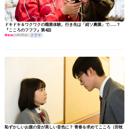
ドキドキ＆ワクワクの職業体験。行き先は「紺ソ農園」で……？
『こころのフフフ』第4話
20時間前
ドラマ
New
恥ずかしいお腹の音が美しい音色に？ 青春を求めてこころ（田牧