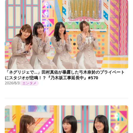
「ネグリジェで…」田村真佑が暴露した弓木奈於のプライベート
にスタジオが悲鳴！？『乃木坂工事延長中』#570
2026/8/3
エンタメ