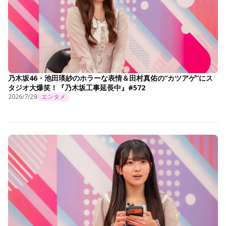
乃木坂46・池田瑛紗のホラーな表情＆田村真佑の“カツアゲ”にス
タジオ大爆笑！『乃木坂工事延長中』#572
2026/7/29
エンタメ