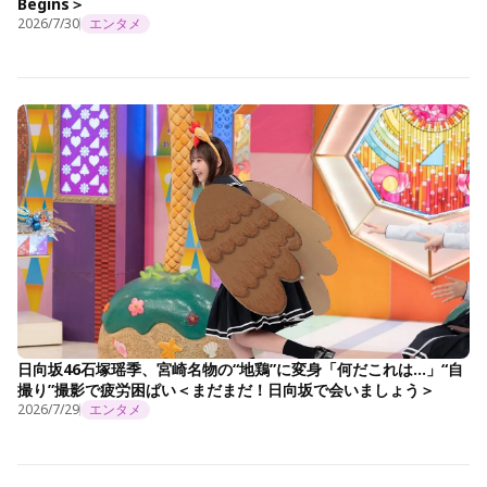
Begins＞
2026/7/30
エンタメ
日向坂46石塚瑶季、宮崎名物の“地鶏”に変身「何だこれは…」“自
撮り”撮影で疲労困ぱい＜まだまだ！日向坂で会いましょう＞
2026/7/29
エンタメ