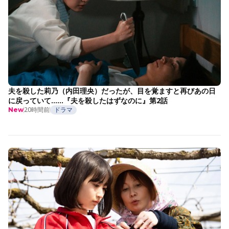
夫を殺した莉乃（内田理央）だったが、目を覚ますと再びあの日
に戻っていて……『夫を殺したはずなのに』第2話
20時間前
ドラマ
New