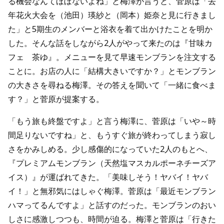
る機会なんてほぼないよね」と梅澤が言うと、菅原は「去
年花火大会を（池田）瑛紗と（岡本）姫奈と見に行きまし
た」と5期生のメンバーと浴衣を着て出かけたことを明か
した。そんな話をしながら2人がやって来たのは『甘味カ
フェ 茶ゆ』。メニューを見て早速モンブランを注文する
ことに。お店の人に「結構大きいですか？」とモンブラン
の大きさを尋ねる梅澤。その答えを聞いて「一緒に食べま
す？」と菅原が提案する。
「もう旅も終盤ですよ」と言う梅澤に、菅原は「いや～時
間足りないですね」と、もうすぐ旅が終わってしまう寂し
さをかみしめる。少し感傷的になっていた2人のもとへ、
『プレミアムモンブラン（天然塩マスカルポーネチーズア
イス）』が運ばれてきた。「美味しそう！ヤバイ！ヤバ
イ！」と無邪気にはしゃぐ梅澤。菅原は「最近モンブラン
ハマってるんですよ」と話すのだった。モンブランのおい
しさに感激しつつも、時間が迫る。梅澤と菅原は「行きた