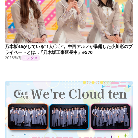
乃木坂46がしている“1人〇〇”。中西アルノが暴露した小川彩のプ
ライベートとは…『乃木坂工事延長中』#570
2026/8/3
エンタメ