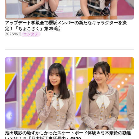
アップデート学級会で櫻坂メンバーの新たなキャラクターを決
定！『ちょこさく』第294話
2026/8/3
エンタメ
池田瑛紗の恥ずかしかったスケートボード体験＆弓木奈於の勘違
いとは！？『乃木坂工事延長中』#570