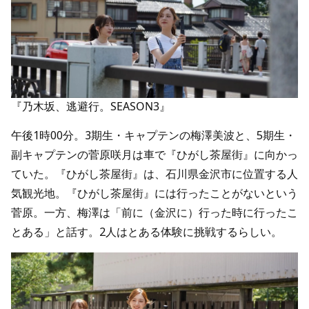
『乃木坂、逃避行。SEASON3』
午後1時00分。3期生・キャプテンの梅澤美波と、5期生・
副キャプテンの菅原咲月は車で『ひがし茶屋街』に向かっ
ていた。『ひがし茶屋街』は、石川県金沢市に位置する人
気観光地。『ひがし茶屋街』には行ったことがないという
菅原。一方、梅澤は「前に（金沢に）行った時に行ったこ
とある」と話す。2人はとある体験に挑戦するらしい。