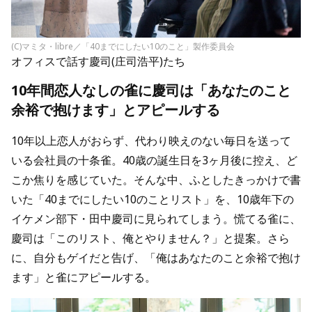
(C)マミタ・libre／「40までにしたい10のこと」製作委員会
オフィスで話す慶司(庄司浩平)たち
10年間恋人なしの雀に慶司は「あなたのこと
余裕で抱けます」とアピールする
10年以上恋人がおらず、代わり映えのない毎日を送って
いる会社員の十条雀。40歳の誕生日を3ヶ月後に控え、ど
こか焦りを感じていた。そんな中、ふとしたきっかけで書
いた「40までにしたい10のことリスト」を、10歳年下の
イケメン部下・田中慶司に見られてしまう。慌てる雀に、
慶司は「このリスト、俺とやりません？」と提案。さら
に、自分もゲイだと告げ、「俺はあなたのこと余裕で抱け
ます」と雀にアピールする。