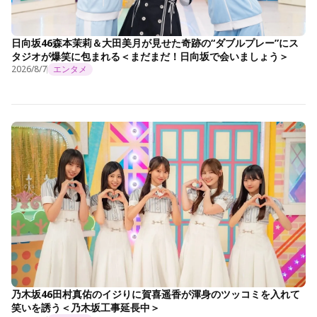
日向坂46森本茉莉＆大田美月が見せた奇跡の“ダブルプレー”にス
タジオが爆笑に包まれる＜まだまだ！日向坂で会いましょう＞
2026/8/7
エンタメ
乃木坂46田村真佑のイジりに賀喜遥香が渾身のツッコミを入れて
笑いを誘う＜乃木坂工事延長中＞