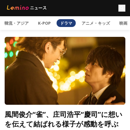
韓流・アジア
K-POP
ドラマ
アニメ・キッズ
映画
風間俊介“雀”、庄司浩平“慶司”に想い
を伝えて結ばれる様子が感動を呼ぶ