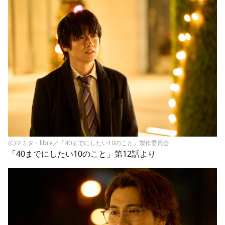
(C)マミタ・libre／「40までにしたい10のこと」製作委員会
「40までにしたい10のこと」第12話より