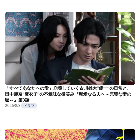
「すべてあなたへの愛」崩壊していく古川雄大“優一”の日常と、
田中麗奈“麻衣子”の不気味な微笑み『親愛なる夫へ～完璧な妻の
嘘～』第3話
2026/8/3
ドラマ