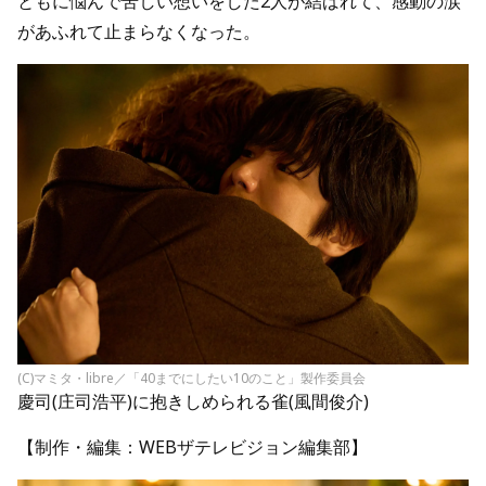
ともに悩んで苦しい想いをした2人が結ばれて、感動の涙
があふれて止まらなくなった。
(C)マミタ・libre／「40までにしたい10のこと」製作委員会
慶司(庄司浩平)に抱きしめられる雀(風間俊介)
【制作・編集：WEBザテレビジョン編集部】