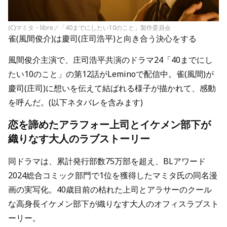
(C)マミタ・libre／「40までにしたい10のこと」製作委員会
雀(風間俊介)は慶司(庄司浩平)と向き合う決心をする
風間俊介主演で、庄司浩平共演のドラマ24「40までにし
たい10のこと」の第12話がLeminoで配信中。雀(風間)が
慶司(庄司)に想いを伝えて結ばれる様子が描かれて、感動
を呼んだ。(以下ネタバレを含みます)
恋を諦めたアラフォー上司とイケメン部下が
織りなす大人のラブストーリー
同ドラマは、累計発行部数75万部を超え、BLアワード
2024総合コミック部門で1位を獲得したマミタ氏の同名漫
画の実写化。40歳目前の枯れた上司とアラサーのクール
な高身長イケメン部下が織りなす大人のオフィスラブスト
ーリー。