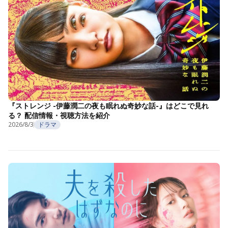
『ストレンジ -伊藤潤二の夜も眠れぬ奇妙な話-』はどこで見れ
る？ 配信情報・視聴方法を紹介
2026/8/3
ドラマ