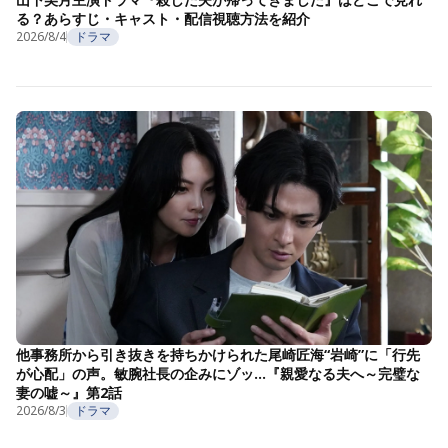
る？あらすじ・キャスト・配信視聴方法を紹介
2026/8/4
ドラマ
他事務所から引き抜きを持ちかけられた尾崎匠海“岩崎”に「行先
が心配」の声。敏腕社長の企みにゾッ…『親愛なる夫へ～完璧な
妻の嘘～』第2話
2026/8/3
ドラマ