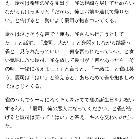
え、慶司は希望の光を見出す。雀は視線を戻してためらい
ながらもはっきりと「だから、俺はお前を連れて帰りた
い」と告げると、勢いよく慶司が抱きついてくる。
慶司は泣きそうな声で「俺も、雀さんち行こうとして
た…」と話す。「慶司、人が…」と身悶えしながら躊躇う
雀と「見られたっていい！ 何を言われたっていい」と食
い気味に放つ慶司。雀を放して慶司が「何かあったら、そ
の時、一緒に考えましょ」と言うと、「一緒に」と雀は笑
う。慶司は「はい」と答えると、あらためて雀を抱きしめ
て泣きじゃくる。
雀のうちでケーキにろうそくをたてて雀の誕生日をお祝い
する2人。「慶司、俺の恋人になってください」と雀が告
げると慶司は笑って「はい」と答え、キスを交わすのだっ
た。