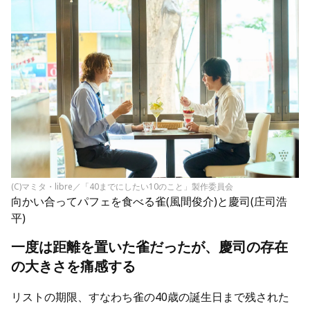
(C)マミタ・libre／「40までにしたい10のこと」製作委員会
向かい合ってパフェを食べる雀(風間俊介)と慶司(庄司浩
平)
一度は距離を置いた雀だったが、慶司の存在
の大きさを痛感する
リストの期限、すなわち雀の40歳の誕生日まで残された