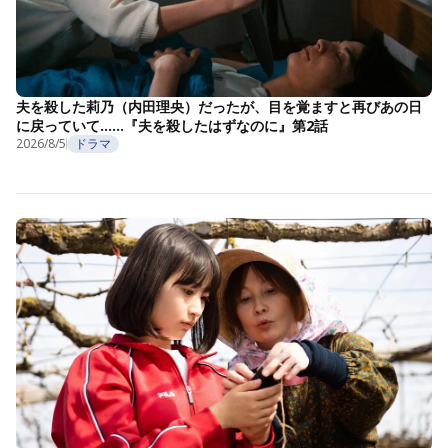
夫を殺した莉乃（内田理央）だったが、目を覚ますと再びあの日
に戻っていて……『夫を殺したはずなのに』第2話
2026/8/5
ドラマ