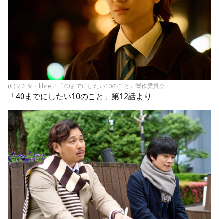
(C)マミタ・libre／「40までにしたい10のこと」製作委員会
「40までにしたい10のこと」第12話より