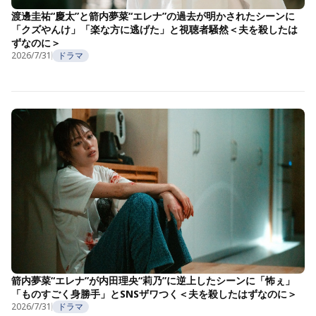
渡邊圭祐“慶太”と箭内夢菜“エレナ”の過去が明かされたシーンに
「クズやんけ」「楽な方に逃げた」と視聴者騒然＜夫を殺したは
ずなのに＞
2026/7/31
ドラマ
箭内夢菜“エレナ”が内田理央“莉乃”に逆上したシーンに「怖ぇ」
「ものすごく身勝手」とSNSザワつく＜夫を殺したはずなのに＞
2026/7/31
ドラマ