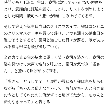
時間があと1日に。雀は、慶司に対してそっけない態度を
とり、意識的に距離を置く。しかし、リストを削除しよう
とした瞬間、慶司への想いが胸にこみ上げてくる雀。
そして迎えた誕生日当日のクリスマスイブ。雀はコンビニ
のクリスマスケーキを買って帰り、いつも通りの誕生日を
過ごそうとするが、慶司と過ごした日々が蘇る。涙があふ
れる雀は部屋を飛び出していく。
全速力で走る雀の脳裏に優しく笑う慶司が過ぎる。慶司の
姿を見つけて大声で名前を呼ぶと、慶司が気づき「雀さ
ん…」と驚いて駆け寄って来る。
「雀さん、どうして？」と慶司が尋ねると雀は息を切らせ
ながら「ちゃんと伝えなきゃって。お前がちゃんと向き合
おうとしてくれたのに俺がずっと逃げてたから、ちゃんと
伝えなきゃって」と告げる。