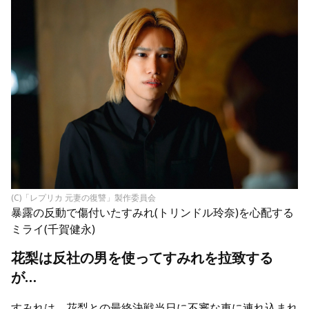
(C)「レプリカ 元妻の復讐」製作委員会
暴露の反動で傷付いたすみれ(トリンドル玲奈)を心配する
ミライ(千賀健永)
花梨は反社の男を使ってすみれを拉致する
が…
すみれは、花梨との最終決戦当日に不審な車に連れ込まれ