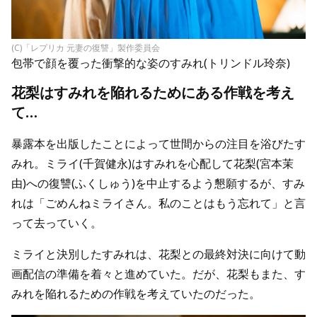
(C)「レプリカ 元妻の復讐」製作委員会
包帯で顔を覆った衝撃的な姿のすみれ(トリンドル玲奈)
花梨はすみれを陥れるためにある作戦を考え
て…
暴露本を出版したことによって世間からの注目を浴びたす
みれ。ミライ(千賀健永)はすみれを心配して花梨(宮本茉
由)への復讐(ふくしゅう)を中止するよう懇願するが、すみ
れは「ごめんねミライさん。私のことはもう忘れて」と言
って去っていく。
ミライと決別したすみれは、花梨との最終対決に向けて動
画配信の準備を着々と進めていた。だが、花梨もまた、す
みれを陥れるための作戦を考えていたのだった。