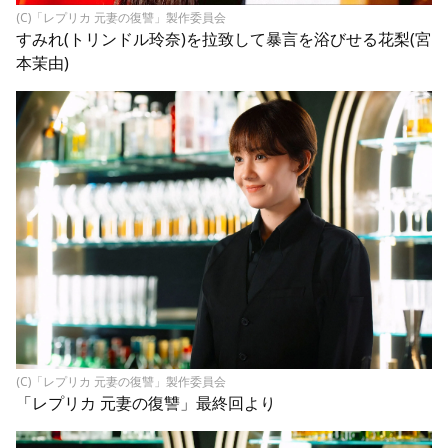
(C)「レプリカ 元妻の復讐」製作委員会
すみれ(トリンドル玲奈)を拉致して暴言を浴びせる花梨(宮
本茉由)
(C)「レプリカ 元妻の復讐」製作委員会
「レプリカ 元妻の復讐」最終回より