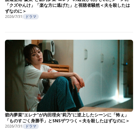
「クズやんけ」「楽な方に逃げた」と視聴者騒然＜夫を殺したは
ずなのに＞
2026/7/31
ドラマ
箭内夢菜“エレナ”が内田理央“莉乃”に逆上したシーンに「怖ぇ」
「ものすごく身勝手」とSNSザワつく＜夫を殺したはずなのに＞
2026/7/31
ドラマ