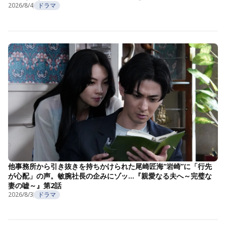
2026/8/4
ドラマ
他事務所から引き抜きを持ちかけられた尾崎匠海“岩崎”に「行先
が心配」の声。敏腕社長の企みにゾッ…『親愛なる夫へ～完璧な
妻の嘘～』第2話
2026/8/3
ドラマ