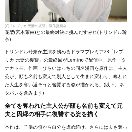
(C)「レプリカ 元妻の復讐」製作委員会
花梨(宮本茉由)との最終対決に挑んだすみれ(トリンドル玲
奈)
トリンドル玲奈が主演を務めるドラマプレミア23「レプ
リカ 元妻の復讐」の最終回がLeminoで配信中。原作・タ
ナカトモ、作画・ひらいはっちの同名漫画を原作に、主人
公が、顔も名前も変えて別人として生まれ変わり、奪われ
た人生を奪い返そうと奮闘する姿が描かれる。(以下、ネ
タバレを含みます)
全てを奪われた主人公が顔も名前も変えて元
夫と因縁の相手に復讐する姿を描く
本作は、子供の頃から自分を虐め続け、さらには夫も奪っ