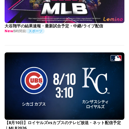
大谷翔平の結果速報・最新試合予定・中継/ライブ配信
8時間前
スポーツ
New
【8月10日】ロイヤルズvsカブスのテレビ放送・ネット配信予定
｜MLB2026