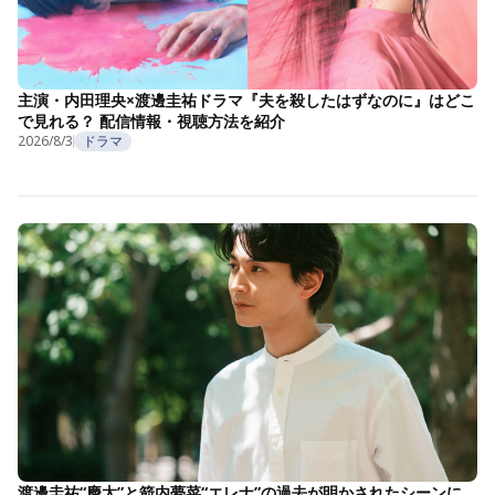
主演・内田理央×渡邊圭祐ドラマ『夫を殺したはずなのに』はどこ
で見れる？ 配信情報・視聴方法を紹介
2026/8/3
ドラマ
渡邊圭祐“慶太”と箭内夢菜“エレナ”の過去が明かされたシーンに