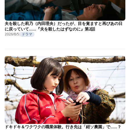
夫を殺した莉乃（内田理央）だったが、目を覚ますと再びあの日
に戻っていて……『夫を殺したはずなのに』第2話
2026/8/5
ドラマ
ドキドキ＆ワクワクの職業体験。行き先は「紺ソ農園」で……？