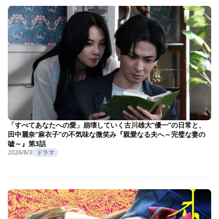
「すべてあなたへの愛」崩壊していく古川雄大“優一”の日常と、
田中麗奈“麻衣子”の不気味な微笑み『親愛なる夫へ～完璧な妻の
嘘～』第3話
2026/8/3
ドラマ