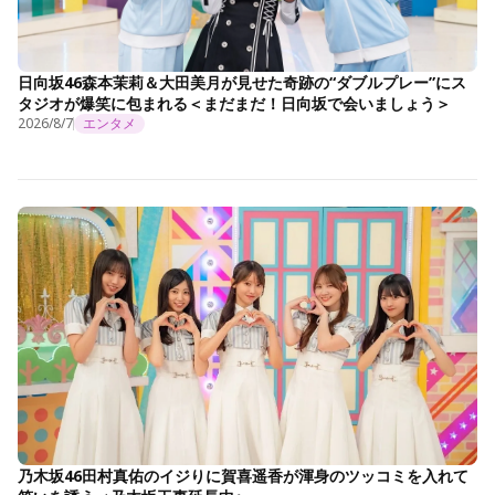
日向坂46森本茉莉＆大田美月が見せた奇跡の“ダブルプレー”にス
タジオが爆笑に包まれる＜まだまだ！日向坂で会いましょう＞
2026/8/7
エンタメ
乃木坂46田村真佑のイジりに賀喜遥香が渾身のツッコミを入れて