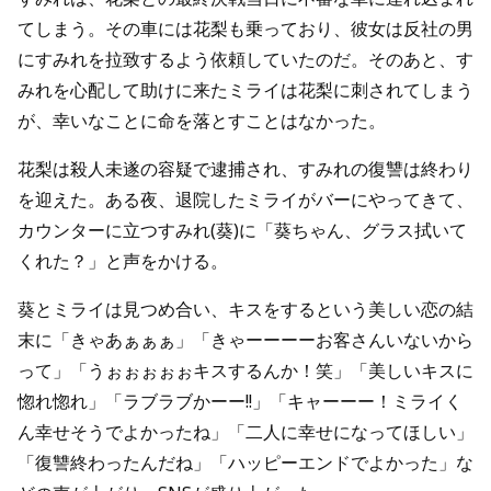
てしまう。その車には花梨も乗っており、彼女は反社の男
にすみれを拉致するよう依頼していたのだ。そのあと、す
みれを心配して助けに来たミライは花梨に刺されてしまう
が、幸いなことに命を落とすことはなかった。
花梨は殺人未遂の容疑で逮捕され、すみれの復讐は終わり
を迎えた。ある夜、退院したミライがバーにやってきて、
カウンターに立つすみれ(葵)に「葵ちゃん、グラス拭いて
くれた？」と声をかける。
葵とミライは見つめ合い、キスをするという美しい恋の結
末に「きゃあぁぁぁ」「きゃーーーーお客さんいないから
って」「うぉぉぉぉぉキスするんか！笑」「美しいキスに
惚れ惚れ」「ラブラブかーー!!」「キャーーー！ミライく
ん幸せそうでよかったね」「二人に幸せになってほしい」
「復讐終わったんだね」「ハッピーエンドでよかった」な