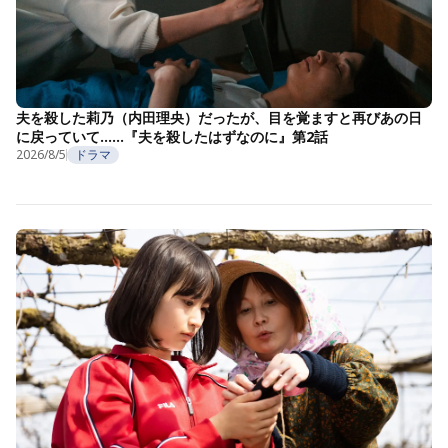
夫を殺した莉乃（内田理央）だったが、目を覚ますと再びあの日
に戻っていて……『夫を殺したはずなのに』第2話
2026/8/5
ドラマ