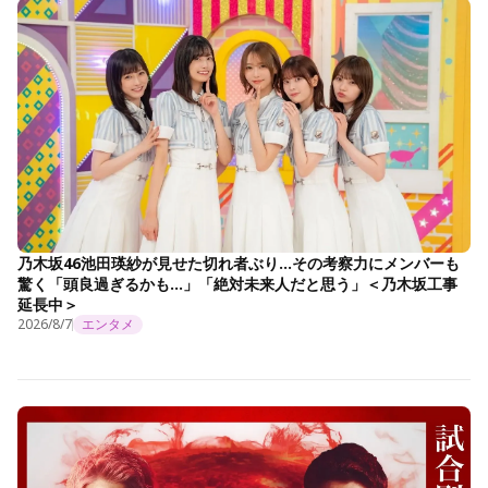
乃木坂46池田瑛紗が見せた切れ者ぶり…その考察力にメンバーも
驚く「頭良過ぎるかも…」「絶対未来人だと思う」＜乃木坂工事
延長中＞
2026/8/7
エンタメ