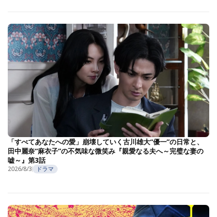
「すべてあなたへの愛」崩壊していく古川雄大“優一”の日常と、
田中麗奈“麻衣子”の不気味な微笑み『親愛なる夫へ～完璧な妻の
嘘～』第3話
2026/8/3
ドラマ