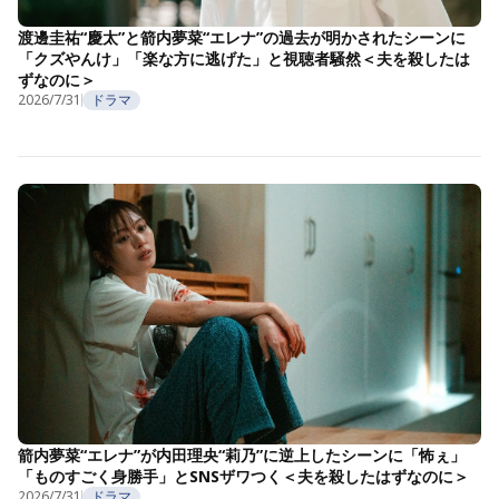
渡邊圭祐“慶太”と箭内夢菜“エレナ”の過去が明かされたシーンに
「クズやんけ」「楽な方に逃げた」と視聴者騒然＜夫を殺したは
ずなのに＞
2026/7/31
ドラマ
箭内夢菜“エレナ”が内田理央“莉乃”に逆上したシーンに「怖ぇ」
「ものすごく身勝手」とSNSザワつく＜夫を殺したはずなのに＞
2026/7/31
ドラマ