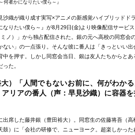
～何者かになりたい僕ら～』
見沙織が織り成す実写×アニメの新感覚ハイブリッドド
なりたい僕ら～』が8月29日(金)より映像配信サービス
o（レミノ）」から独占配信された。銀の元へ高校の同窓会
かない」の一点張り。そんな彼に番人は「きっといい出
背中を押す。しかし同窓会当日、銀は友人たちからとあ
だった。
裕大）「人間でもないお前に、何がわかる
、アリアの番人（声：早見沙織）に容器を
に出席した藤井銀（豊田裕大）。同窓生の佐藤将吾（高
天鼓）に「会社の研修で、ニューヨーク。超楽しかった