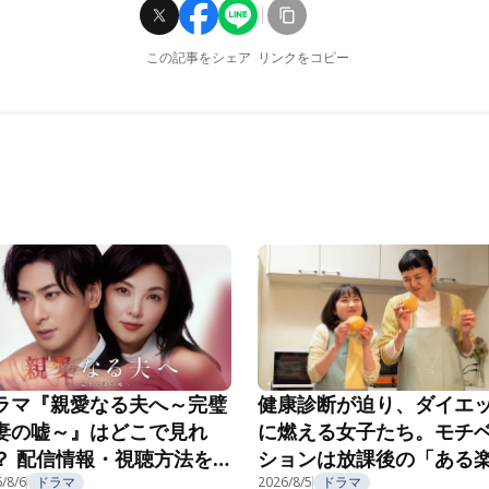
この記事をシェア
リンクをコピー
ラマ『親愛なる夫へ～完璧
健康診断が迫り、ダイエ
妻の嘘～』はどこで見れ
に燃える女子たち。モチ
？ 配信情報・視聴方法を
ションは放課後の「ある
介
/8/6
ドラマ
み」で……？『こころのフ
2026/8/5
ドラマ