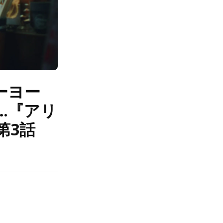
ーヨー
…『アリ
第3話