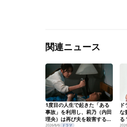
関連ニュース
1度目の人生で起きた「ある
ド
事故」を利用し、莉乃（内田
な
理央）は再び夫を殺害する
る
『夫を殺したはずなのに』第
2026/8/6
ドラマ
紹
2026