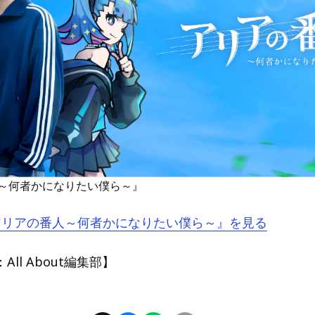
～何者かになりたい僕ら～』
『アリアの番人～何者かになりたい僕ら～』を見る
ll About編集部】