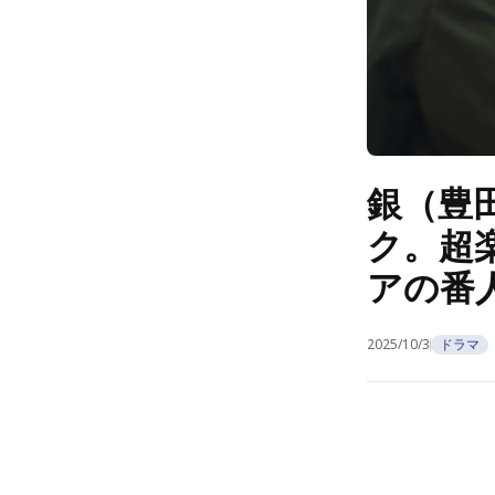
銀（豊
ク。超
アの番
2025/10/3
ドラマ