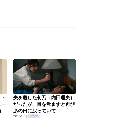
ット
夫を殺した莉乃（内田理央）
ベー
だったが、目を覚ますと再び
楽し
あの日に戻っていて……『夫
フ
を殺したはずなのに』第2話
2026/8/5
ドラマ