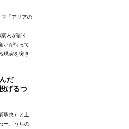
ラマ『アリアの
の案内が届く
会いが待って
る現実を突き
んだ
投げるつ
橋璃央）と上
わー。うちの