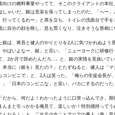
業向けの燃料事業やってて、そこのクライアントの本社
はしゃいだ。銀は見栄を張ってしまったのだ。「へー」
、行ってくるわー」と席を立ち、トイレの洗面台で手を
鏡に自分の顔を映し、息も荒くなり、泣きそうな形相に
た銀は、将吾と健人のやりとりを2人に気づかれぬよう
、やばいよなー、銀」と言い、「ニューヨークに研修行
て、2か月で辞めたんだろ…」と、銀の実情を見抜いて
、本当に（銀を）見たの？」とたずねると、健人は「マ
もコンビニで」と、2人は笑った。「俺らの生徒会長が
。」「日本のコンビニな」と笑い、バカにするのだった
「だから、何だよ！わかったように口突っ込んでさ。期
まんまと引っかかる俺見て、楽しいか！特別感持ってう
てんだろ！」と、二次元少女ことアリアの番人（声：早