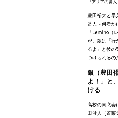
『アリアの番人
豊田裕大と早
番人～何者かに
「Lemin
が、銀は「行
るよ」と彼の
つけられるの
銀（豊田
よ！」と
ける
高校の同窓会
田健人（斉藤