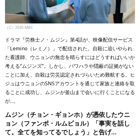
（C）2025 MBC
ドラマ『労務士ノ・ムジン』第4話が、映像配信サービス
「Lemino（レミノ）」で配信された。自殺に追いやられ
た看護師、ウニョンの無念を晴らすにはどうすればいいか
考える“ムジンズ”。しかし、パワハラや隠蔽の証拠がない
ことに加え、自殺は労災認定されづらいため難航する。ヒ
ジュはウニョンのSNSアカウントを通じて家族と連絡を取
ることに成功し、ムジンが釜山まで会いに行くことになる
が…。
ムジン（チョン・ギョンホ）が憑依したウニ
ョン（ファンボ・ルムビョル）「事実を話し
て。全てを知ってるでしょう」と告げ…