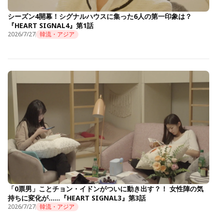
シーズン4開幕！シグナルハウスに集った6人の第一印象は？
『HEART SIGNAL4』第1話
2026/7/27
韓流・アジア
「0票男」ことチョン・イドンがついに動き出す？！ 女性陣の気
持ちに変化が……『HEART SIGNAL3』第3話
2026/7/27
韓流・アジア