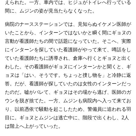
えられた。一方、車内では、ヒジュがトイレへ行っている
間に、ムジンの姿が見当たらなくなった。
病院のナースステーションでは、見知らぬイケメン医師が
いたことから、インターンではないかと瞬く間にギョヌの
言動が看護師たちの間で話題になっていた。そこへ、実際
にインターンを探していた看護師がやって来て、噂話をし
ていた看護師たちに誘導され、倉庫へ行くとギョヌと出く
わした。その看護師がギョヌにインターンかと聞くと、ギ
ョヌは「はい、そうです。ちょっと捜し物を」と冷静に返
答。だが、看護師が探していたのは女性のインターンだっ
たのだ。嘘がバレて、ギョヌはその場から逃げ、医師のガ
ウンを脱ぎ捨てた。一方、ムジンも病院内へ入って来てお
り、以前憑依で騒動を起こしたため、警備員に追われる羽
目に。ギョヌとムジンは逃亡中に、階段で出くわし、2人
は階上へ上がっていった。