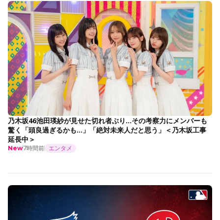
乃木坂46池田瑛紗が見せた切れ者ぶり…その考察力にメンバーも
驚く「頭良過ぎるかも…」「絶対未来人だと思う」＜乃木坂工事
延長中＞
7時間前
エンタメ
New