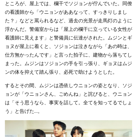
ところが、屋上では、欄干でソジョンが佇んでいた。同僚
の看護師から「ウニョンがああなって、すっきりしまし
た？」などと罵られるなど、過去の光景が走馬灯のように
浮かんだ。警備室からは「屋上の欄干に立っている女性が
看護師に見えます」と警備員に伝達がされた。ムジンとギ
ョヌが屋上に着くと、ソジョンは泣きながら「あの時は、
仕方無かったんです」と言った拍子に、建物から落ちてし
まった。ムジンはソジョンの手を引っ張り、ギョヌはムジ
ンの体を抑えて踏ん張り、必死で助けようとした。
するとその間、ムジンは憑依しウニョンの姿となり、ソジ
ョンが「ウニョンさん、ごめんね」と詫びると、ウニョン
は「そう思うなら、事実を話して。全てを知ってるでしょ
う」と告げた…。