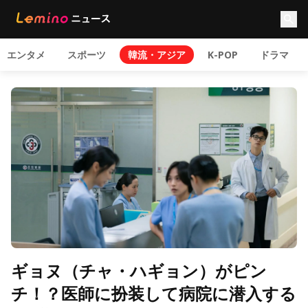
エンタメ
スポーツ
韓流・アジア
K-POP
ドラマ
ギョヌ（チャ・ハギョン）がピン
チ！？医師に扮装して病院に潜入する