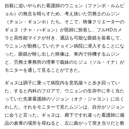
自殺に追いやられた看護師のウニョン（ファンボ・ルムビ
ョル）の無念を晴らすため、考え抜いた労務士のムジン
（チョン・ギョンホ）たち。そこで、映像クリエーターの
ギョヌ（チャ・ハギョン）が医師に扮装し、フルHDカメ
ラと高性能マイクが付き、通話も可能な眼鏡を装着して、
ウニョンが勤務していたチョイン病院に潜入することにな
った。眼鏡が映し出した映像は、車内で待機するムジン
と、労務士事務所の理事で義妹のヒジュ（ソル・イナ）が
モニターを通して見ることができた。
ギョヌは調子に乗って病院内を意気揚々と歩き回ってい
た。すると内科のフロアで、ウニョンの生存中に辛く当た
っていた先輩看護師のソジョン（オク・ジャヨン）に出く
わした。それをモニターで見たムジンは、自分がソジョン
に会うと言った。ギョヌは、廊下ですれ違った看護師に備
品の倉庫の場所を尋ねると、左に曲がって突き当りだと教