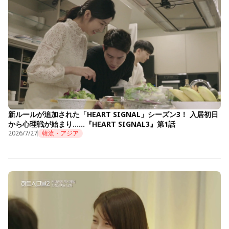
新ルールが追加された「HEART SIGNAL」シーズン3！ 入居初日
から心理戦が始まり……『HEART SIGNAL3』第1話
2026/7/27
韓流・アジア