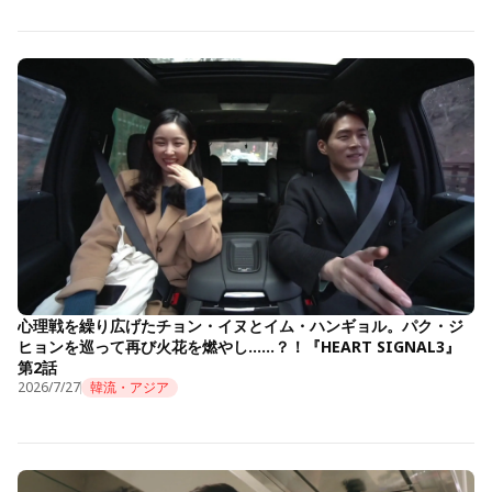
心理戦を繰り広げたチョン・イヌとイム・ハンギョル。パク・ジ
ヒョンを巡って再び火花を燃やし……？！『HEART SIGNAL3』
第2話
2026/7/27
韓流・アジア