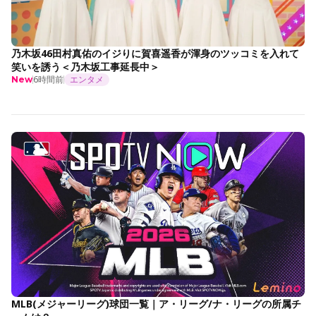
乃木坂46田村真佑のイジりに賀喜遥香が渾身のツッコミを入れて
笑いを誘う＜乃木坂工事延長中＞
6時間前
エンタメ
New
MLB(メジャーリーグ)球団一覧｜ア・リーグ/ナ・リーグの所属チ