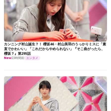
カンニング村山誕生？！ 櫻坂46・村山美羽のうっかりミスに「素
直でかわいい」「これだからやめられない」『そこ曲がったら、
櫻坂？』第295話
23時間前
エンタメ
New