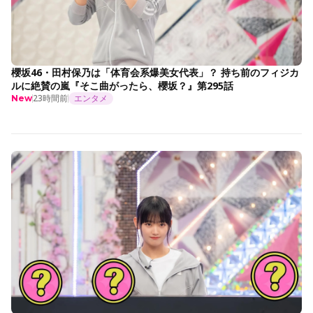
櫻坂46・田村保乃は「体育会系爆美女代表」？ 持ち前のフィジカ
ルに絶賛の嵐『そこ曲がったら、櫻坂？』第295話
23時間前
エンタメ
New