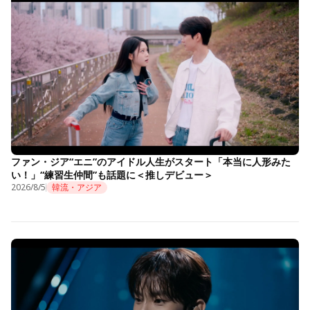
ファン・ジア“エニ”のアイドル人生がスタート「本当に人形みた
い！」“練習生仲間”も話題に＜推しデビュー＞
2026/8/5
韓流・アジア