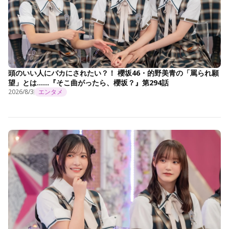
頭のいい人にバカにされたい？！ 櫻坂46・的野美青の「罵られ願
望」とは……『そこ曲がったら、櫻坂？』第294話
2026/8/3
エンタメ