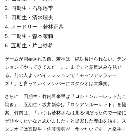
2
.
四期生・石塚瑶季
3
.
四期生・清水理央
4
.
オードリー・若林正恭
5
.
三期生・森本茉莉
6
.
五期生・片山紗希
ゲームが開始される前、若林は「絶対負けられない。テン
ションでやってきてんだ、ここまで」と意気込みを見せ
る。前の人よりハイテンションで「モッツアレラチー
ズ！」と言っていくメンバーにスタジオは大爆笑。
さらに、四期生・竹内希来里は『ロシアンルーレットたこ
焼き』、五期生・坂井新奈は『ロシアンルーレット』を提
案。竹内は、「いつも若林さんは見る側だったので一緒に
ぜひやりたいなと思いました」と提案した理由を話す。ス
タジオでは五期生・佐藤優羽が「食べたいです」と挙手す