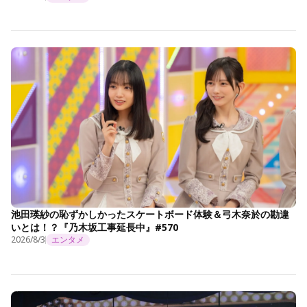
池田瑛紗の恥ずかしかったスケートボード体験＆弓木奈於の勘違
いとは！？『乃木坂工事延長中』#570
2026/8/3
エンタメ