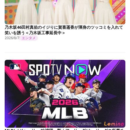
乃木坂46田村真佑のイジりに賀喜遥香が渾身のツッコミを入れて
笑いを誘う＜乃木坂工事延長中＞
2026/8/7
エンタメ