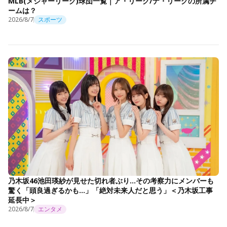
MLB(メジャーリーグ)球団一覧｜ア・リーグ/ナ・リーグの所属チ
ームは？
2026/8/7
スポーツ
乃木坂46池田瑛紗が見せた切れ者ぶり…その考察力にメンバーも
驚く「頭良過ぎるかも…」「絶対未来人だと思う」＜乃木坂工事
延長中＞
2026/8/7
エンタメ