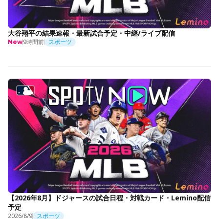
大谷翔平の結果速報・最新試合予定・中継/ライブ配信
9時間前
スポーツ
New
【2026年8月】ドジャースの試合日程・対戦カード・Lemino配信
予定
2026/8/9
スポーツ