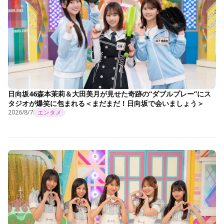
日向坂46森本茉莉＆大田美月が見せた奇跡の“ダブルプレー”にス
タジオが爆笑に包まれる＜まだまだ！日向坂で会いましょう＞
2026/8/7
エンタメ