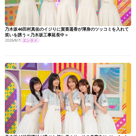
乃木坂46田村真佑のイジりに賀喜遥香が渾身のツッコミを入れて
笑いを誘う＜乃木坂工事延長中＞
2026/8/7
エンタメ