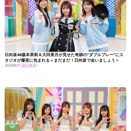
日向坂46森本茉莉＆大田美月が見せた奇跡の“ダブルプレー”にス
タジオが爆笑に包まれる＜まだまだ！日向坂で会いましょう＞
2026/8/7
エンタメ