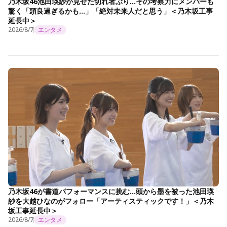
乃木坂46池田瑛紗が見せた切れ者ぶり…その考察力にメンバーも
驚く「頭良過ぎるかも…」「絶対未来人だと思う」＜乃木坂工事
延長中＞
2026/8/7
エンタメ
乃木坂46が書道パフォーマンスに挑む…頭から墨を被った池田瑛
紗を大越ひなのがフォロー「アーティスティックです！」＜乃木
坂工事延長中＞
2026/8/7
エンタメ