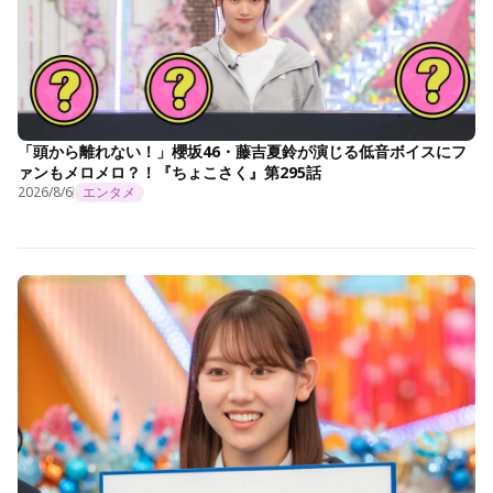
「頭から離れない！」櫻坂46・藤吉夏鈴が演じる低音ボイスにフ
ァンもメロメロ？！『ちょこさく』第295話
2026/8/6
エンタメ