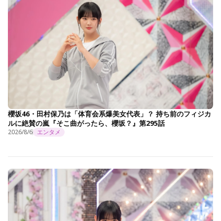
櫻坂46・田村保乃は「体育会系爆美女代表」？ 持ち前のフィジカ
ルに絶賛の嵐『そこ曲がったら、櫻坂？』第295話
2026/8/6
エンタメ