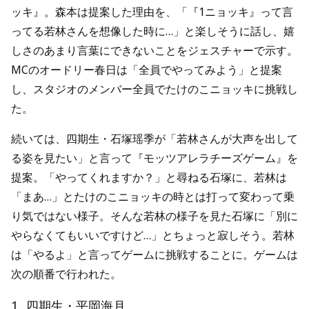
ッキ』。森本は提案した理由を、「『1ニョッキ』って言
ってる若林さんを想像した時に…」と楽しそうに話し、嬉
しさのあまり言葉にできないことをジェスチャーで示す。
MCのオードリー春日は「全員でやってみよう」と提案
し、スタジオのメンバー全員でたけのこニョッキに挑戦し
た。
続いては、四期生・石塚瑶季が「若林さんが大声を出して
る姿を見たい」と言って『モッツアレラチーズゲーム』を
提案。「やってくれますか？」と尋ねる石塚に、若林は
「まあ…」とたけのこニョッキの時とは打って変わって乗
り気ではない様子。そんな若林の様子を見た石塚に「別に
やらなくてもいいですけど…」とちょっと寂しそう。若林
は「やるよ」と言ってゲームに挑戦することに。ゲームは
次の順番で行われた。
1
.
四期生・平岡海月