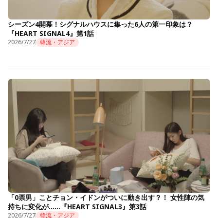
シーズン4開幕！シグナルハウスに集った6人の第一印象は？
『HEART SIGNAL4』第1話
2026/7/27
韓流・アジア
「0票男」ことチョン・イドンがついに動き出す？！ 女性陣の気
持ちに変化が……『HEART SIGNAL3』第3話
2026/7/27
韓流・アジア