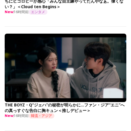
ちにヒコロヒーが感心「みんな自主練やってたんやなぁ。偉くな
い？」＜Cloud ten Begins＞
16時間前
エンタメ
New
THE BOYZ・Q“ジェハ”の秘密が明らかに…ファン・ジア“エニ”へ
の真っすぐな告白に胸キュン＜推しデビュー＞
16時間前
韓流・アジア
New