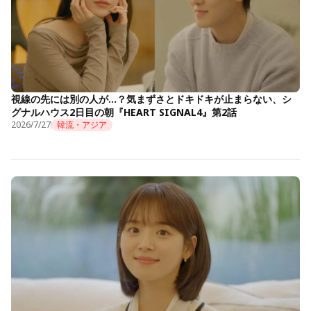
視線の先には別の人が…？気まずさとドキドキが止まらない、シ
グナルハウス2日目の朝『HEART SIGNAL4』第2話
2026/7/27
韓流・アジア