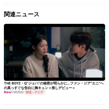
関連ニュース
THE BOYZ・Q“ジェハ”の秘密が明らかに…ファン・ジア“エニ”へ
の真っすぐな告白に胸キュン＜推しデビュー＞
16時間前
韓流・アジア
New