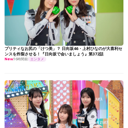
プリティなお尻の「けつ美」？ 日向坂46・上村ひなのが大喜利セ
ンスを炸裂させる！『日向坂で会いましょう』第372話
16時間前
エンタメ
New