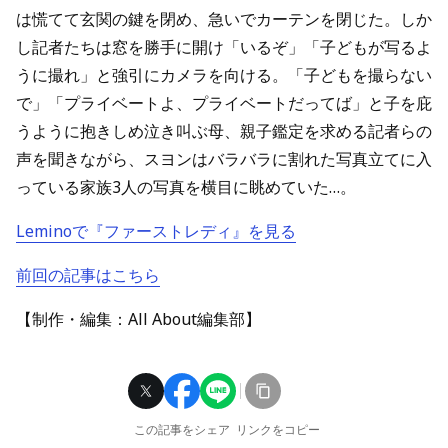
は慌てて玄関の鍵を閉め、急いでカーテンを閉じた。しか
し記者たちは窓を勝手に開け「いるぞ」「子どもが写るよ
うに撮れ」と強引にカメラを向ける。「子どもを撮らない
で」「プライベートよ、プライベートだってば」と子を庇
うように抱きしめ泣き叫ぶ母、親子鑑定を求める記者らの
声を聞きながら、スヨンはバラバラに割れた写真立てに入
っている家族3人の写真を横目に眺めていた…。
Leminoで『ファーストレディ』を見る
前回の記事はこちら
【制作・編集：All About編集部】
この記事をシェア
リンクをコピー