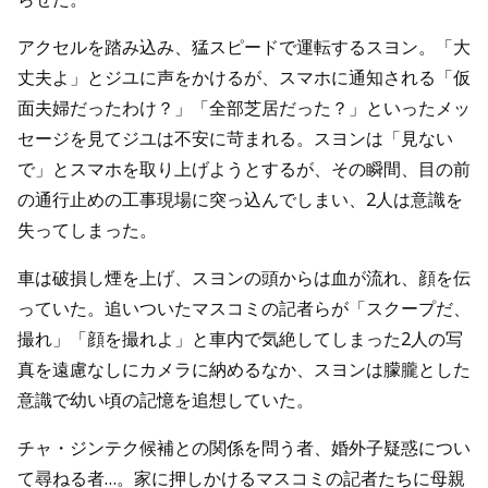
アクセルを踏み込み、猛スピードで運転するスヨン。「大
丈夫よ」とジユに声をかけるが、スマホに通知される「仮
面夫婦だったわけ？」「全部芝居だった？」といったメッ
セージを見てジユは不安に苛まれる。スヨンは「見ない
で」とスマホを取り上げようとするが、その瞬間、目の前
の通行止めの工事現場に突っ込んでしまい、2人は意識を
失ってしまった。
車は破損し煙を上げ、スヨンの頭からは血が流れ、顔を伝
っていた。追いついたマスコミの記者らが「スクープだ、
撮れ」「顔を撮れよ」と車内で気絶してしまった2人の写
真を遠慮なしにカメラに納めるなか、スヨンは朦朧とした
意識で幼い頃の記憶を追想していた。
チャ・ジンテク候補との関係を問う者、婚外子疑惑につい
て尋ねる者…。家に押しかけるマスコミの記者たちに母親