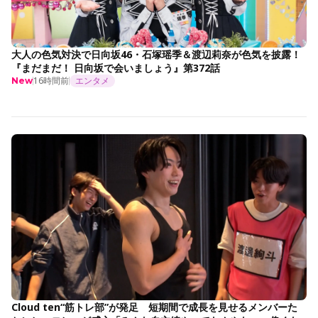
大人の色気対決で日向坂46・石塚瑶季＆渡辺莉奈が色気を披露！
『まだまだ！ 日向坂で会いましょう』第372話
16時間前
エンタメ
New
Cloud ten“筋トレ部”が発足 短期間で成長を見せるメンバーた