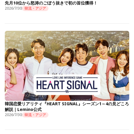
先月10位から怒涛のごぼう抜きで初の首位獲得！
2026/7/30
韓流・アジア
韓国恋愛リアリティ『HEART SIGNAL』シーズン1～4の見どころ
解説｜Lemino公式
2026/7/30
韓流・アジア