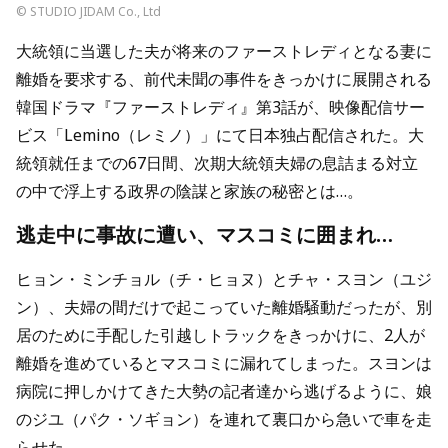
© STUDIO JIDAM Co., Ltd
大統領に当選した夫が将来のファーストレディとなる妻に
離婚を要求する、前代未聞の事件をきっかけに展開される
韓国ドラマ『ファーストレディ』第3話が、映像配信サー
ビス「Lemino（レミノ）」にて日本独占配信された。大
統領就任までの67日間、次期大統領夫婦の息詰まる対立
の中で浮上する政界の陰謀と家族の秘密とは…。
逃走中に事故に遭い、マスコミに囲まれ…
ヒョン・ミンチョル（チ・ヒョヌ）とチャ・スヨン（ユジ
ン）、夫婦の間だけで起こっていた離婚騒動だったが、別
居のために手配した引越しトラックをきっかけに、2人が
離婚を進めているとマスコミに漏れてしまった。スヨンは
病院に押しかけてきた大勢の記者達から逃げるように、娘
のジユ（パク・ソギョン）を連れて裏口から急いで車を走
らせた。