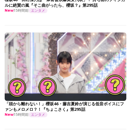
ルに絶賛の嵐『そこ曲がったら、櫻坂？』第295話
15時間前
エンタメ
New
「頭から離れない！」櫻坂46・藤吉夏鈴が演じる低音ボイスにフ
ァンもメロメロ？！『ちょこさく』第295話
15時間前
エンタメ
New