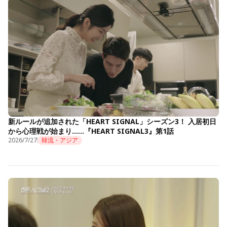
新ルールが追加された「HEART SIGNAL」シーズン3！ 入居初日
から心理戦が始まり……『HEART SIGNAL3』第1話
2026/7/27
韓流・アジア