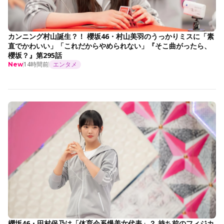
カンニング村山誕生？！ 櫻坂46・村山美羽のうっかりミスに「素
直でかわいい」「これだからやめられない」『そこ曲がったら、
櫻坂？』第295話
14時間前
エンタメ
New
櫻坂46・田村保乃は「体育会系爆美女代表」？ 持ち前のフィジカ