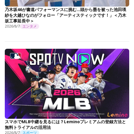
乃木坂46が書道パフォーマンスに挑む…頭から墨を被った池田瑛
紗を大越ひなのがフォロー「アーティスティックです！」＜乃木
坂工事延長中＞
2026/8/7
エンタメ
スマホでMLB中継を見るには？Leminoプレミアムの登録方法と
無料トライアルの活用法
2026/8/7
スポーツ