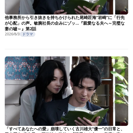
他事務所から引き抜きを持ちかけられた尾崎匠海“岩崎”に「行先
が心配」の声。敏腕社長の企みにゾッ…『親愛なる夫へ～完璧な
妻の嘘～』第2話
2026/8/3
ドラマ
「すべてあなたへの愛」崩壊していく古川雄大“優一”の日常と、