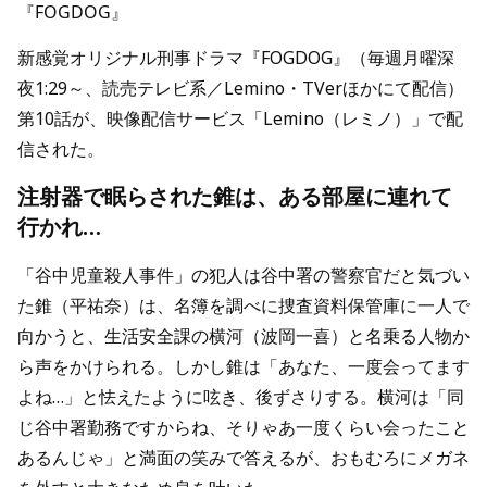
『FOGDOG』
新感覚オリジナル刑事ドラマ『FOGDOG』（毎週月曜深
夜1:29～、読売テレビ系／Lemino・TVerほかにて配信）
第10話が、映像配信サービス「Lemino（レミノ）」で配
信された。
注射器で眠らされた錐は、ある部屋に連れて
行かれ…
「谷中児童殺人事件」の犯人は谷中署の警察官だと気づい
た錐（平祐奈）は、名簿を調べに捜査資料保管庫に一人で
向かうと、生活安全課の横河（波岡一喜）と名乗る人物か
ら声をかけられる。しかし錐は「あなた、一度会ってます
よね…」と怯えたように呟き、後ずさりする。横河は「同
じ谷中署勤務ですからね、そりゃあ一度くらい会ったこと
あるんじゃ」と満面の笑みで答えるが、おもむろにメガネ