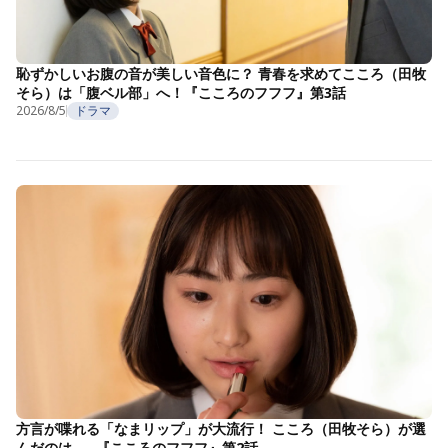
恥ずかしいお腹の音が美しい音色に？ 青春を求めてこころ（田牧
そら）は「腹ベル部」へ！『こころのフフフ』第3話
2026/8/5
ドラマ
方言が喋れる「なまリップ」が大流行！ こころ（田牧そら）が選
んだのは……『こころのフフフ』第2話