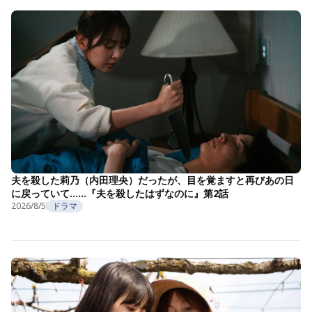
夫を殺した莉乃（内田理央）だったが、目を覚ますと再びあの日
に戻っていて……『夫を殺したはずなのに』第2話
2026/8/5
ドラマ