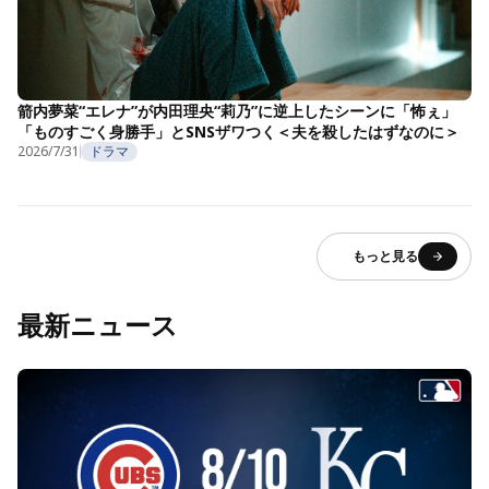
箭内夢菜“エレナ”が内田理央“莉乃”に逆上したシーンに「怖ぇ」
「ものすごく身勝手」とSNSザワつく＜夫を殺したはずなのに＞
2026/7/31
ドラマ
もっと見る
最新ニュース