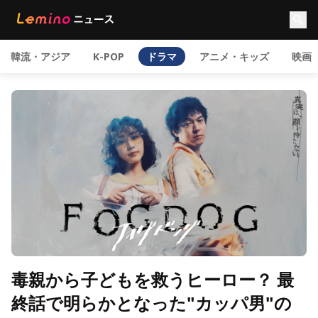
韓流・アジア
K-POP
ドラマ
アニメ・キッズ
映画
毒親から子どもを救うヒーロー？ 最
終話で明らかとなった"カッパ男"の