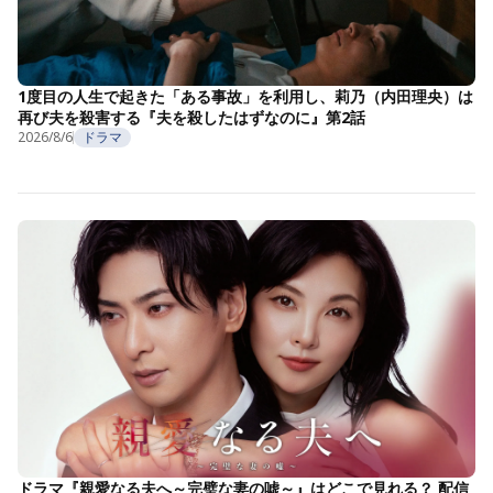
1度目の人生で起きた「ある事故」を利用し、莉乃（内田理央）は
再び夫を殺害する『夫を殺したはずなのに』第2話
2026/8/6
ドラマ
ドラマ『親愛なる夫へ～完璧な妻の嘘～』はどこで見れる？ 配信