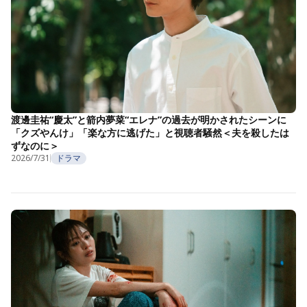
渡邊圭祐“慶太”と箭内夢菜“エレナ”の過去が明かされたシーンに
「クズやんけ」「楽な方に逃げた」と視聴者騒然＜夫を殺したは
ずなのに＞
2026/7/31
ドラマ