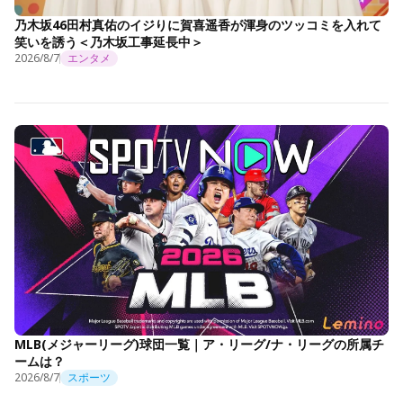
乃木坂46田村真佑のイジりに賀喜遥香が渾身のツッコミを入れて
笑いを誘う＜乃木坂工事延長中＞
2026/8/7
エンタメ
MLB(メジャーリーグ)球団一覧｜ア・リーグ/ナ・リーグの所属チ
ームは？
2026/8/7
スポーツ