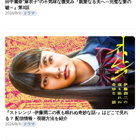
田中麗奈“麻衣子”の不気味な微笑み『親愛なる夫へ～完璧な妻の
嘘～』第3話
2026/8/3
ドラマ
『ストレンジ -伊藤潤二の夜も眠れぬ奇妙な話-』はどこで見れ
る？ 配信情報・視聴方法を紹介
2026/8/3
ドラマ