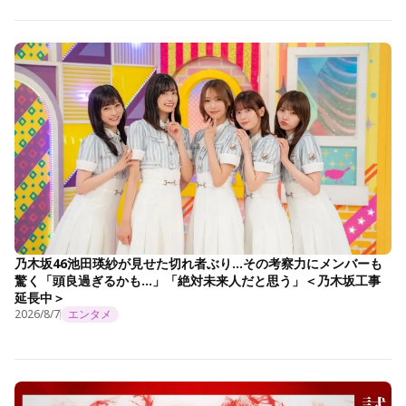
乃木坂46池田瑛紗が見せた切れ者ぶり…その考察力にメンバーも
驚く「頭良過ぎるかも…」「絶対未来人だと思う」＜乃木坂工事
延長中＞
2026/8/7
エンタメ