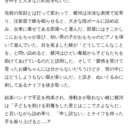
を外すと大きなため息を吐いた。
先程の笑顔とは打って変わって、横河は冷淡な表情で近寄
り、注射器で錐を眠らせると、大きな段ボールに詰め込
み、台車に乗せてある部屋へと運んだ。部屋にはそこかし
こにおもちゃが並び、幼い男の子がおもちゃのピアノを弾
いて遊んでいた。目を覚ました錐が「どうしてこんなこと
を」と問い詰めると、横河はひどい毒親から子どもたちを
助けてあげているのだと説明した。そして「愛情を受けて
育ったお嬢ちゃんには分からないだろうけどさ、世の中に
はどうしようもない親が多いんだ」と説き、ぬいぐるみに
刺してあるナイフを抜き取った。
結束バンドで手足を拘束され、身動きが取れない錐に横河
は「子どもを助ける邪魔をした君とはここでさよならだ」
と言いながら詰め寄り、「申し訳ない」とナイフを持った
手を振り上げると……?!