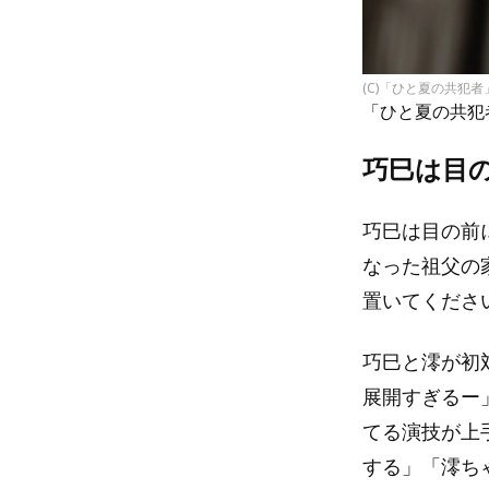
(C)「ひと夏の共犯
「ひと夏の共犯
巧巳は目
巧巳は目の前
なった祖父の
置いてくださ
巧巳と澪が初
展開すぎるー
てる演技が上
する」「澪ち