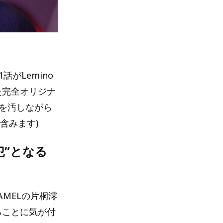
話がLemino
た完全オリジナ
を汚しながら
含みます)
犯”となる
MELの片桐澪
ることに気が付