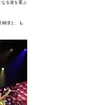
となる道を選ぶ
片桐澪と、も