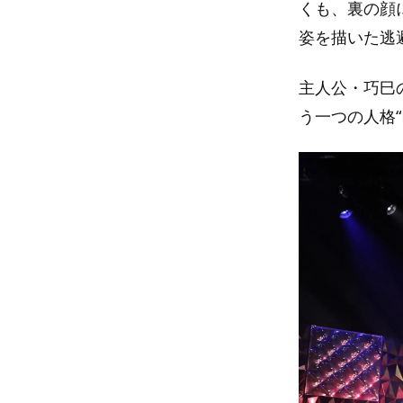
くも、裏の顔
姿を描いた逃
主人公・巧巳
う一つの人格