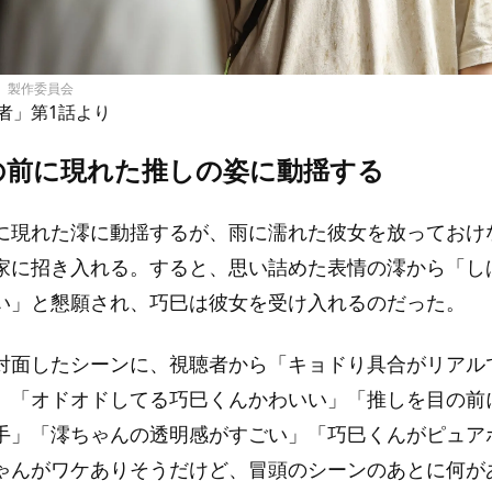
者」製作委員会
者」第1話より
の前に現れた推しの姿に動揺する
に現れた澪に動揺するが、雨に濡れた彼女を放っておけ
家に招き入れる。すると、思い詰めた表情の澪から「し
い」と懇願され、巧巳は彼女を受け入れるのだった。
対面したシーンに、視聴者から「キョドり具合がリアル
」「オドオドしてる巧巳くんかわいい」「推しを目の前
手」「澪ちゃんの透明感がすごい」「巧巳くんがピュア
ゃんがワケありそうだけど、冒頭のシーンのあとに何が