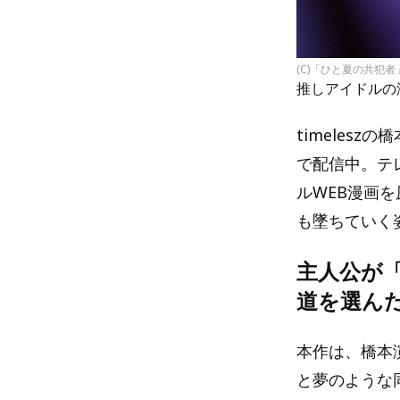
(C)「ひと夏の共犯
推しアイドルの
timeles
で配信中。テ
ルWEB漫画
も墜ちていく
主人公が
道を選ん
本作は、橋本
と夢のような