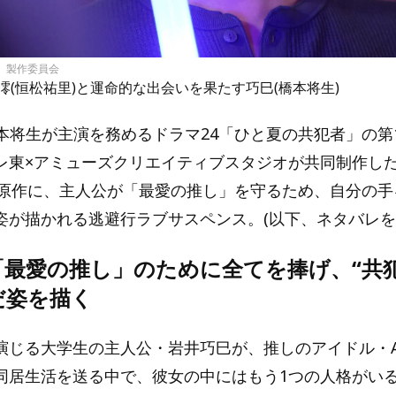
者」製作委員会
澪(恒松祐里)と運命的な出会いを果たす巧巳(橋本将生)
zの橋本将生が主演を務めるドラマ24「ひと夏の共犯者」の第1
レ東×アミューズクリエイティブスタジオが共同制作し
を原作に、主人公が「最愛の推し」を守るため、自分の手
姿が描かれる逃避行ラブサスペンス。(以下、ネタバレを
「最愛の推し」のために全てを捧げ、“共
だ姿を描く
演じる大学生の主人公・岩井巧巳が、推しのアイドル・A
同居生活を送る中で、彼女の中にはもう1つの人格がい