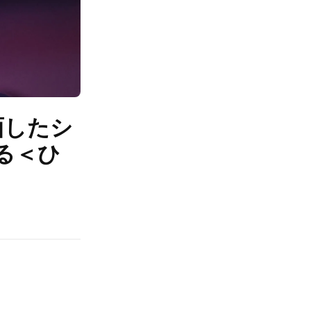
面したシ
る＜ひ