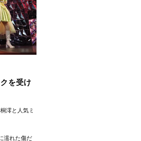
ックを受け
片桐澪と人気ミ
に濡れた傷だ