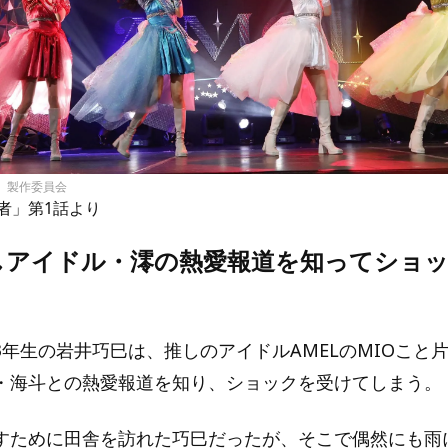
者」製作委員会
者」第1話より
しアイドル・澪の熱愛報道を知ってショ
3年生の岩井巧巳は、推しのアイドルAMELのMIOこと
・海斗との熱愛報道を知り、ショックを受けてしまう。
すために田舎を訪れた巧巳だったが、そこで偶然にも雨