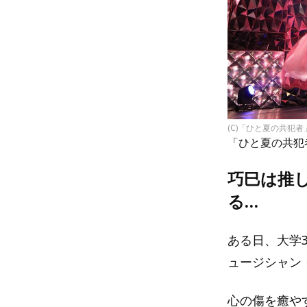
(C)「ひと夏の共犯
「ひと夏の共犯
巧巳は推
る…
ある日、大学
ュージシャン
心の傷を癒や