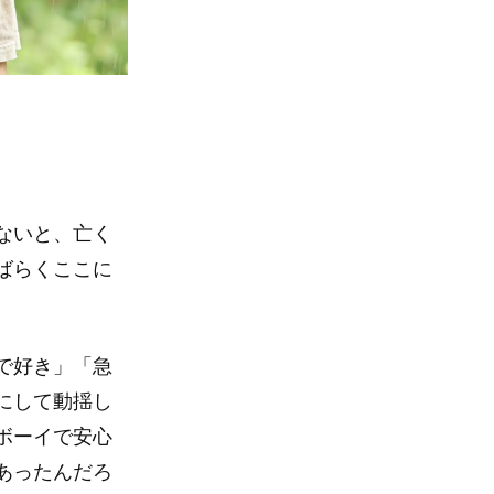
ないと、亡く
ばらくここに
で好き」「急
にして動揺し
ボーイで安心
あったんだろ