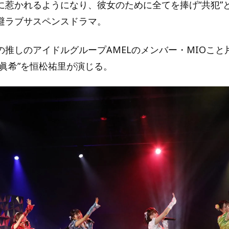
に惹かれるようになり、彼女のために全てを捧げ“共犯”
避ラブサスペンスドラマ。
の推しのアイドルグループAMELのメンバー・MIOこと
“眞希”を恒松祐里が演じる。