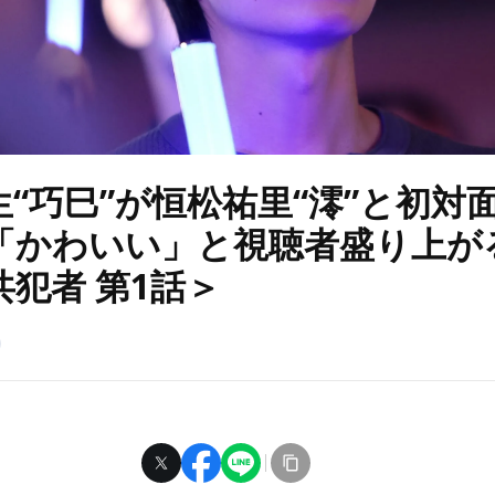
生“巧巳”が恒松祐里“澪”と初対
「かわいい」と視聴者盛り上が
犯者 第1話＞