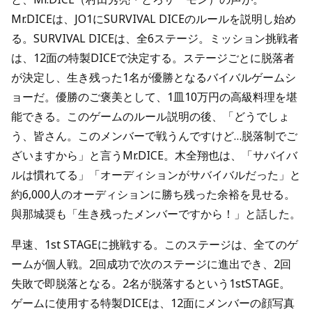
Mr.DICEは、JO1にSURVIVAL DICEのルールを説明し始め
る。SURVIVAL DICEは、全6ステージ。ミッション挑戦者
は、12面の特製DICEで決定する。ステージごとに脱落者
が決定し、生き残った1名が優勝となるバイバルゲームシ
ョーだ。優勝のご褒美として、1皿10万円の高級料理を堪
能できる。このゲームのルール説明の後、「どうでしょ
う、皆さん。このメンバーで戦うんですけど…脱落制でご
ざいますから」と言うMr.DICE。木全翔也は、「サバイバ
ルは慣れてる」「オーディションがサバイバルだった」と
約6,000人のオーディションに勝ち残った余裕を見せる。
與那城奨も「生き残ったメンバーですから！」と話した。
早速、1st STAGEに挑戦する。このステージは、全てのゲ
ームが個人戦。2回成功で次のステージに進出でき、2回
失敗で即脱落となる。2名が脱落するという1stSTAGE。
ゲームに使用する特製DICEは、12面にメンバーの顔写真