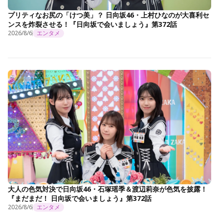
プリティなお尻の「けつ美」？ 日向坂46・上村ひなのが大喜利セ
ンスを炸裂させる！『日向坂で会いましょう』第372話
2026/8/6
エンタメ
大人の色気対決で日向坂46・石塚瑶季＆渡辺莉奈が色気を披露！
『まだまだ！ 日向坂で会いましょう』第372話
2026/8/6
エンタメ