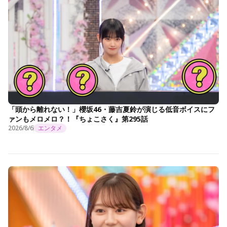
「頭から離れない！」櫻坂46・藤吉夏鈴が演じる低音ボイスにフ
ァンもメロメロ？！『ちょこさく』第295話
2026/8/6
エンタメ