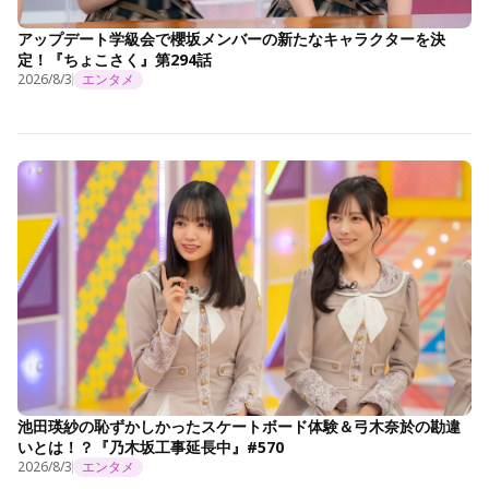
アップデート学級会で櫻坂メンバーの新たなキャラクターを決
定！『ちょこさく』第294話
2026/8/3
エンタメ
池田瑛紗の恥ずかしかったスケートボード体験＆弓木奈於の勘違
いとは！？『乃木坂工事延長中』#570
2026/8/3
エンタメ