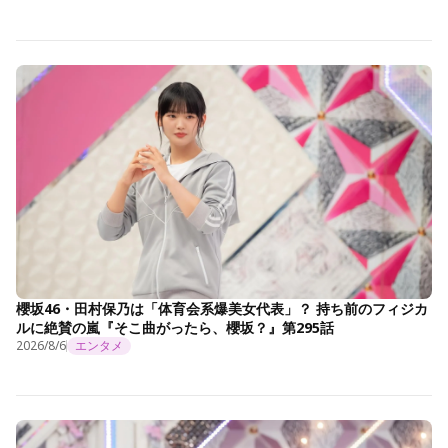
櫻坂46・田村保乃は「体育会系爆美女代表」？ 持ち前のフィジカ
ルに絶賛の嵐『そこ曲がったら、櫻坂？』第295話
2026/8/6
エンタメ