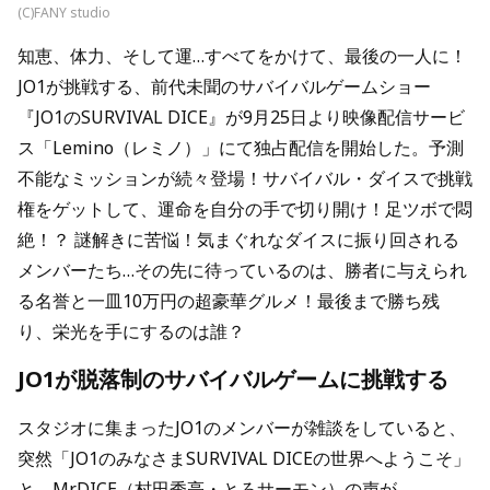
(C)FANY studio
知恵、体力、そして運…すべてをかけて、最後の一人に！
JO1が挑戦する、前代未聞のサバイバルゲームショー
『JO1のSURVIVAL DICE』が9月25日より映像配信サービ
ス「Lemino（レミノ）」にて独占配信を開始した。予測
不能なミッションが続々登場！サバイバル・ダイスで挑戦
権をゲットして、運命を自分の手で切り開け！足ツボで悶
絶！？ 謎解きに苦悩！気まぐれなダイスに振り回される
メンバーたち…その先に待っているのは、勝者に与えられ
る名誉と一皿10万円の超豪華グルメ！最後まで勝ち残
り、栄光を手にするのは誰？
JO1が脱落制のサバイバルゲームに挑戦する
スタジオに集まったJO1のメンバーが雑談をしていると、
突然「JO1のみなさまSURVIVAL DICEの世界へようこそ」
と、Mr.DICE（村田秀亮・とろサーモン）の声が。