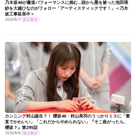
乃木坂46が書道パフォーマンスに挑む…頭から墨を被った池田瑛
紗を大越ひなのがフォロー「アーティスティックです！」＜乃木
坂工事延長中＞
2026/8/7
エンタメ
カンニング村山誕生？！ 櫻坂46・村山美羽のうっかりミスに「素
直でかわいい」「これだからやめられない」『そこ曲がったら、
櫻坂？』第295話
2026/8/6
エンタメ