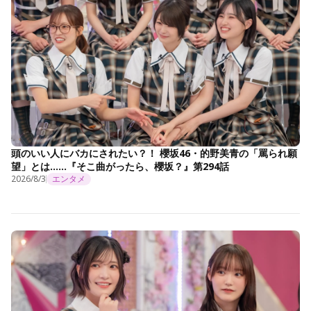
頭のいい人にバカにされたい？！ 櫻坂46・的野美青の「罵られ願
望」とは……『そこ曲がったら、櫻坂？』第294話
2026/8/3
エンタメ