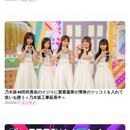
乃木坂46田村真佑のイジりに賀喜遥香が渾身のツッコミを入れて
笑いを誘う＜乃木坂工事延長中＞
2026/8/7
エンタメ