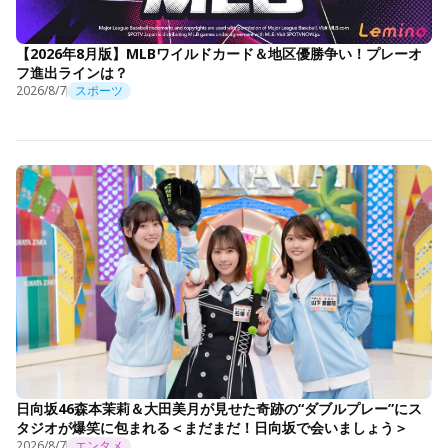
【2026年8月版】MLBワイルドカード＆地区優勝争い！プレーオ
フ進出ラインは？
2026/8/7
スポーツ
日向坂46森本茉莉＆大田美月が見せた奇跡の“ダブルプレー”にス
タジオが爆笑に包まれる＜まだまだ！日向坂で会いましょう＞
2026/8/7
エンタメ