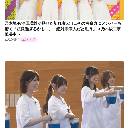
乃木坂46池田瑛紗が見せた切れ者ぶり…その考察力にメンバーも
驚く「頭良過ぎるかも…」「絶対未来人だと思う」＜乃木坂工事
延長中＞
2026/8/7
エンタメ