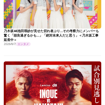
乃木坂46池田瑛紗が見せた切れ者ぶり…その考察力にメンバーも
驚く「頭良過ぎるかも…」「絶対未来人だと思う」＜乃木坂工事
延長中＞
2026/8/7
エンタメ