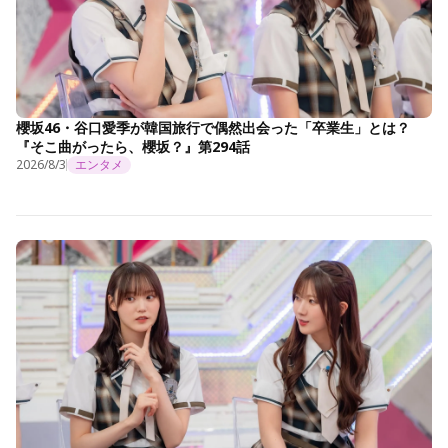
櫻坂46・谷口愛季が韓国旅行で偶然出会った「卒業生」とは？
『そこ曲がったら、櫻坂？』第294話
2026/8/3
エンタメ