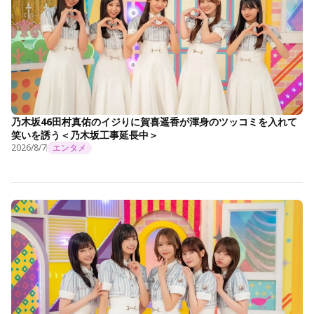
乃木坂46田村真佑のイジりに賀喜遥香が渾身のツッコミを入れて
笑いを誘う＜乃木坂工事延長中＞
2026/8/7
エンタメ