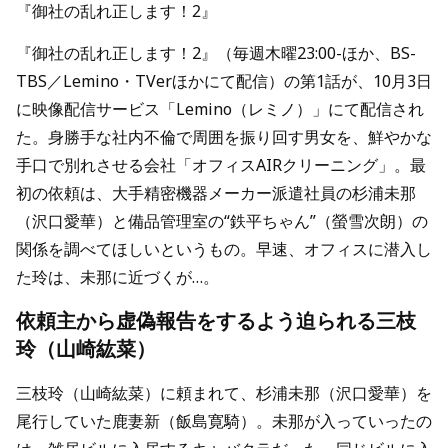
『御社の乱れ正します！2』
『御社の乱れ正します！2』（毎週木曜23:00-ほか、BS-
TBS／Lemino・TVerほかにて配信）の第1話が、10月3日
に映像配信サービス「Lemino（レミノ）」にて配信され
た。身勝手な社内不倫で周囲を振り回す男女を、鮮やかな
手口で別れさせる会社「オフィスAIRクリーニング」。最
初の依頼は、大手精密機器メーカー派遣社員の杉浦未那
（沢口愛華）と備品管理室の“鉄平ちゃん”（螢雪次朗）の
関係を調べてほしいというもの。早速、オフィスに潜入し
た玲は、未那に近づくが…。
依頼主から虚偽報告をするよう迫られる三枝
玲（山崎紘菜）
三枝玲（山崎紘菜）に頼まれて、杉浦未那（沢口愛華）を
尾行していた鹿妻新（飯島寛騎）。未那が入っていったの