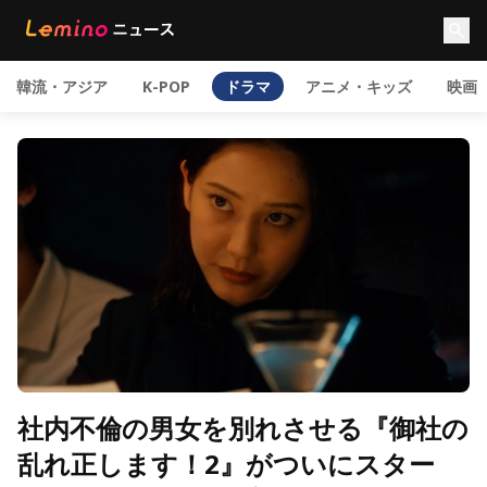
韓流・アジア
K-POP
ドラマ
アニメ・キッズ
映画
社内不倫の男女を別れさせる『御社の
乱れ正します！2』がついにスター