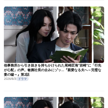
他事務所から引き抜きを持ちかけられた尾崎匠海“岩崎”に「行先
が心配」の声。敏腕社長の企みにゾッ…『親愛なる夫へ～完璧な
妻の嘘～』第2話
2026/8/3
ドラマ