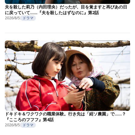
夫を殺した莉乃（内田理央）だったが、目を覚ますと再びあの日
に戻っていて……『夫を殺したはずなのに』第2話
2026/8/5
ドラマ
ドキドキ＆ワクワクの職業体験。行き先は「紺ソ農園」で……？
『こころのフフフ』第4話
2026/8/5
ドラマ