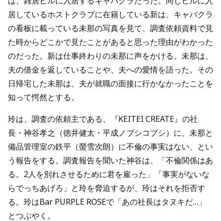
は、雑居ビルに入居するキャバクラだった。同じビルに入
居しているホストクラブに在籍している新は、キャバクラ
の看板に載っている未那の写真を見て、調査依頼資料で見
た時からどこかで見たことがあると思った理由がわかった
のだった。新は仕事終わりの未那に声をかける。未那は、
夫の借金を返していることや、夫への愛情を語った。その
日帰宅した未那は、夫が就職の面接に行かなかったことを
知って愕然とする。
玲は、調査の依頼主である、『KEITEI CREATE』の社
長・神谷孝之（徳井健太・平成ノブシコブシ）に、未那と
備品管理室の鉄平（螢雪次朗）に不倫の事実はない、とい
う報告をする。調査報告を聞いた神谷は、「不倫関係はあ
る。2人を別れさせるために君を雇った」「事実がないな
らでっちあげろ」と玲を脅迫するが、玲はそれを拒否す
る。玲はBar PURPLE ROSEで「あの社長はタヌキだ…」
とつぶやく。