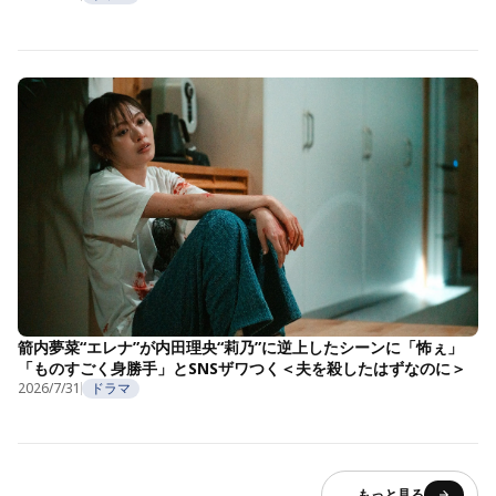
箭内夢菜“エレナ”が内田理央“莉乃”に逆上したシーンに「怖ぇ」
「ものすごく身勝手」とSNSザワつく＜夫を殺したはずなのに＞
2026/7/31
ドラマ
もっと見る