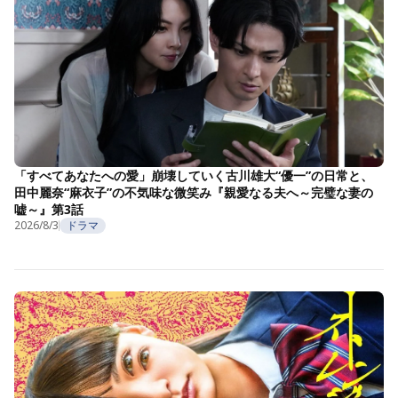
「すべてあなたへの愛」崩壊していく古川雄大“優一”の日常と、
田中麗奈“麻衣子”の不気味な微笑み『親愛なる夫へ～完璧な妻の
嘘～』第3話
2026/8/3
ドラマ