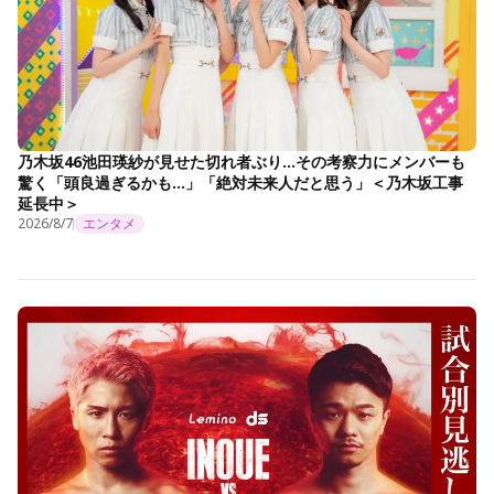
乃木坂46池田瑛紗が見せた切れ者ぶり…その考察力にメンバーも
驚く「頭良過ぎるかも…」「絶対未来人だと思う」＜乃木坂工事
延長中＞
2026/8/7
エンタメ