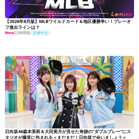
【2026年8月版】MLBワイルドカード＆地区優勝争い！プレーオ
フ進出ラインは？
22時間前
スポーツ
New
日向坂46森本茉莉＆大田美月が見せた奇跡の“ダブルプレー”にス
タジオが爆笑に包まれる＜まだまだ！日向坂で会いましょう＞