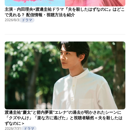
主演・内田理央×渡邊圭祐ドラマ『夫を殺したはずなのに』はどこ
で見れる？ 配信情報・視聴方法を紹介
2026/8/3
ドラマ
渡邊圭祐“慶太”と箭内夢菜“エレナ”の過去が明かされたシーンに
「クズやんけ」「楽な方に逃げた」と視聴者騒然＜夫を殺したは
ずなのに＞
2026/7/31
ドラマ