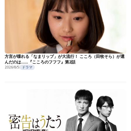
方言が喋れる「なまリップ」が大流行！ こころ（田牧そら）が選
んだのは……『こころのフフフ』第2話
2026/8/5
ドラマ