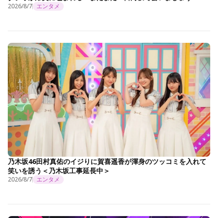
2026/8/7
エンタメ
乃木坂46田村真佑のイジりに賀喜遥香が渾身のツッコミを入れて
笑いを誘う＜乃木坂工事延長中＞
2026/8/7
エンタメ