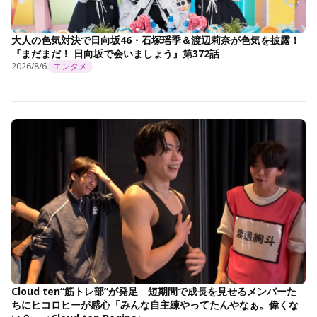
大人の色気対決で日向坂46・石塚瑶季＆渡辺莉奈が色気を披露！
『まだまだ！ 日向坂で会いましょう』第372話
2026/8/6
エンタメ
Cloud ten“筋トレ部”が発足 短期間で成長を見せるメンバーた
ちにヒコロヒーが感心「みんな自主練やってたんやなぁ。偉くな