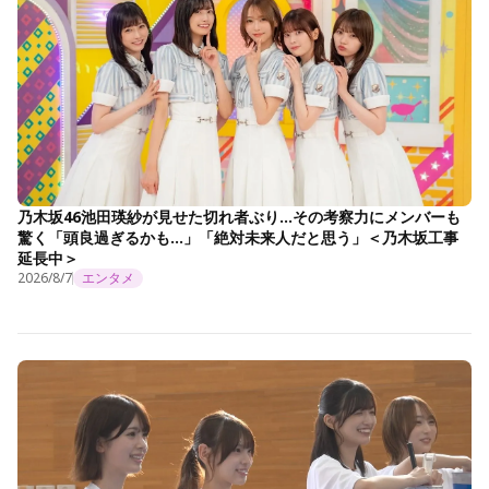
乃木坂46池田瑛紗が見せた切れ者ぶり…その考察力にメンバーも
驚く「頭良過ぎるかも…」「絶対未来人だと思う」＜乃木坂工事
延長中＞
2026/8/7
エンタメ