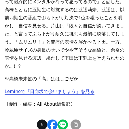
って最終的にメンタルかなって思ってるので」と話した。
高橋とともに五期生に対抗するのは渡辺莉奈。渡辺は、以
前四期生の番組でぶら下がり対決で1位を獲ったことを明
かし、自信を見せる。片山は「段々と自信が湧いてきまし
た」と言ってぶら下がり耐久に挑むも最初に脱落してしま
う。「ムリムリ！」と苦痛の表情を浮かべる下田。一方、
冷蔵庫サイズの身長のせいでやや辛そうな高橋と、余裕の
表情を見せる渡辺。果たして下田は下剋上を叶えられたの
か…！？
※高橋未来虹の「高」ははしごだか
Leminoで『日向坂で会いましょう』を見る
【制作・編集：All About編集部】