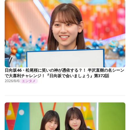
日向坂46・松尾桜に笑いの神が憑依する？！ 半沢直樹の名シーン
で大喜利チャレンジ！『日向坂で会いましょう』第372話
2026/8/6
エンタメ