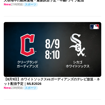
大谷翔平の結果速報・最新試合予定・中継/ライブ配信
21時間前
スポーツ
New
【8月9日】ホワイトソックスvsガーディアンズのテレビ放送・ネ
ット配信予定｜MLB2026
23時間前
スポーツ
New