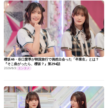
櫻坂46・谷口愛季が韓国旅行で偶然出会った「卒業生」とは？
『そこ曲がったら、櫻坂？』第294話
2026/8/3
エンタメ