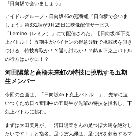
『日向坂で会いましょう』
アイドルグループ・日向坂46の冠番組『日向坂で会いま
しょう』第332話が9月29日に映像配信サービス
「Lemino（レミノ）」にて配信された。【日向坂46下克
上バトル！】五期生がパイセンの得意分野で挑戦状を叩き
つける！特技奪取か！？返り討ちか！？熱き下克上バトル
の行方はいかに！？
河田陽菜と高橋未来虹の特技に挑戦する五期
生メンバー
今回の企画は、「日向坂46下克上バトル！」。先輩に追
いつくため日々奮闘中の五期生が先輩の特技を指名し、下
剋上バトルに挑む。
まずは大田美月が、「河田陽菜さんの足つぼ大縄を絶対し
たいです！」と指名。足つぼ大縄は、足つぼを刺激するマ