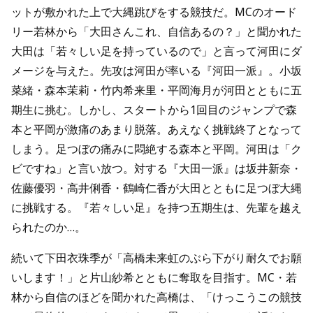
ットが敷かれた上で大縄跳びをする競技だ。MCのオード
リー若林から「大田さんこれ、自信あるの？」と聞かれた
大田は「若々しい足を持っているので」と言って河田にダ
メージを与えた。先攻は河田が率いる『河田一派』。小坂
菜緒・森本茉莉・竹内希来里・平岡海月が河田とともに五
期生に挑む。しかし、スタートから1回目のジャンプで森
本と平岡が激痛のあまり脱落。あえなく挑戦終了となって
しまう。足つぼの痛みに悶絶する森本と平岡。河田は「ク
ビですね」と言い放つ。対する『大田一派』は坂井新奈・
佐藤優羽・高井俐香・鶴崎仁香が大田とともに足つぼ大縄
に挑戦する。『若々しい足』を持つ五期生は、先輩を越え
られたのか…。
続いて下田衣珠季が「高橋未来虹のぶら下がり耐久でお願
いします！」と片山紗希とともに奪取を目指す。MC・若
林から自信のほどを聞かれた高橋は、「けっこうこの競技