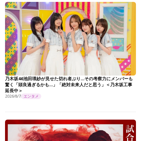
乃木坂46池田瑛紗が見せた切れ者ぶり…その考察力にメンバーも
驚く「頭良過ぎるかも…」「絶対未来人だと思う」＜乃木坂工事
延長中＞
2026/8/7
エンタメ