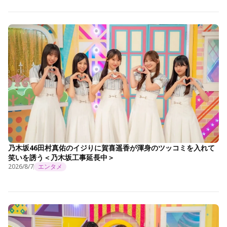
乃木坂46田村真佑のイジりに賀喜遥香が渾身のツッコミを入れて
笑いを誘う＜乃木坂工事延長中＞
2026/8/7
エンタメ