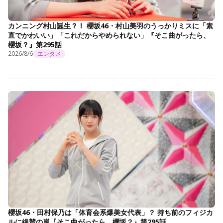
カンニング村山誕生？！ 櫻坂46・村山美羽のうっかりミスに「素
直でかわいい」「これだからやめられない」『そこ曲がったら、
櫻坂？』第295話
2026/8/6
エンタメ
櫻坂46・田村保乃は「体育会系爆美女代表」？ 持ち前のフィジカ
ルに絶賛の嵐『そこ曲がったら、櫻坂？』第295話