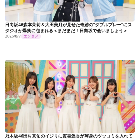
日向坂46森本茉莉＆大田美月が見せた奇跡の“ダブルプレー”にス
タジオが爆笑に包まれる＜まだまだ！日向坂で会いましょう＞
2026/8/7
エンタメ
乃木坂46田村真佑のイジりに賀喜遥香が渾身のツッコミを入れて