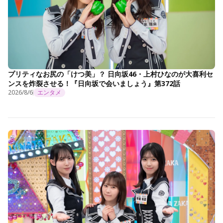
プリティなお尻の「けつ美」？ 日向坂46・上村ひなのが大喜利セ
ンスを炸裂させる！『日向坂で会いましょう』第372話
2026/8/6
エンタメ