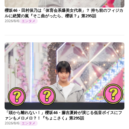
櫻坂46・田村保乃は「体育会系爆美女代表」？ 持ち前のフィジカ
ルに絶賛の嵐『そこ曲がったら、櫻坂？』第295話
2026/8/6
エンタメ
「頭から離れない！」櫻坂46・藤吉夏鈴が演じる低音ボイスにフ
ァンもメロメロ？！『ちょこさく』第295話
2026/8/6
エンタメ