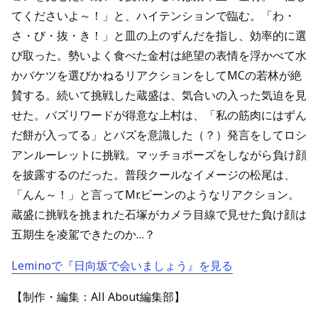
てくださいよ～！」と、ハイテンションで臨む。「わ・
さ・び・抜・き！」と皿の上のずんだを指し、効率的に選
び取った。勢いよく食べた金村は絶望の表情を浮かべて水
かバケツを選びかねるリアクションをしてMCの若林が絶
賛する。続いて挑戦した蔵盛は、気合いの入った気迫を見
せた。バズリワードが得意な上村は、「私の筋肉にはずん
だ餅が入ってる」とバズを意識した（？）発言をしてロシ
アンルーレットに挑戦。マッチョポーズをしながら負け顔
を披露するのだった。普段クールなイメージの松尾は、
「んん～！」と言ってMr.ビーンのようなリアクション。
蔵盛に挑戦を挑まれた石塚がカメラ目線で見せた負け顔は
五期生を凌駕できたのか…？
Leminoで『日向坂で会いましょう』を見る
【制作・編集：All About編集部】