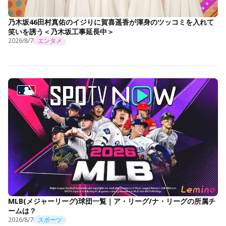
乃木坂46田村真佑のイジりに賀喜遥香が渾身のツッコミを入れて
笑いを誘う＜乃木坂工事延長中＞
2026/8/7
エンタメ
MLB(メジャーリーグ)球団一覧｜ア・リーグ/ナ・リーグの所属チ
ームは？
2026/8/7
スポーツ