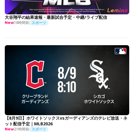
大谷翔平の結果速報・最新試合予定・中継/ライブ配信
18時間前
スポーツ
New
【8月9日】ホワイトソックスvsガーディアンズのテレビ放送・ネ
ット配信予定｜MLB2026
21時間前
スポーツ
New