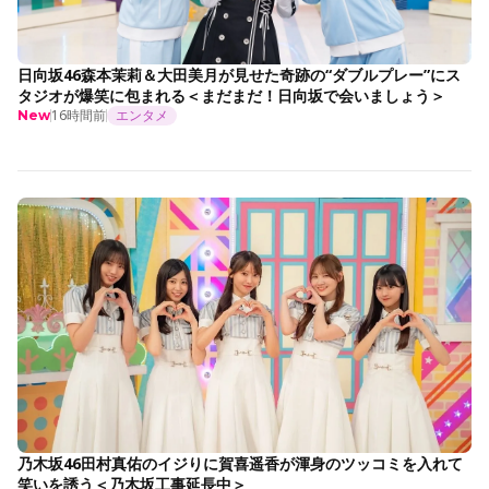
日向坂46森本茉莉＆大田美月が見せた奇跡の“ダブルプレー”にス
タジオが爆笑に包まれる＜まだまだ！日向坂で会いましょう＞
16時間前
エンタメ
New
乃木坂46田村真佑のイジりに賀喜遥香が渾身のツッコミを入れて
笑いを誘う＜乃木坂工事延長中＞