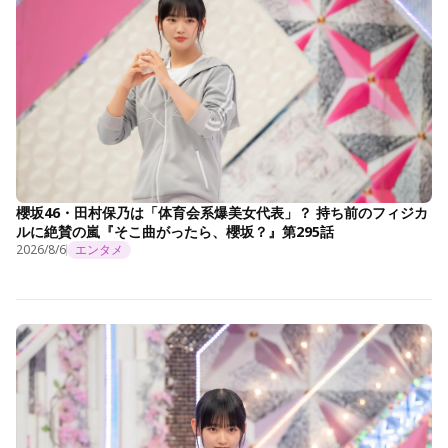
櫻坂46・田村保乃は「体育会系爆美女代表」？ 持ち前のフィジカ
ルに絶賛の嵐『そこ曲がったら、櫻坂？』第295話
2026/8/6
エンタメ