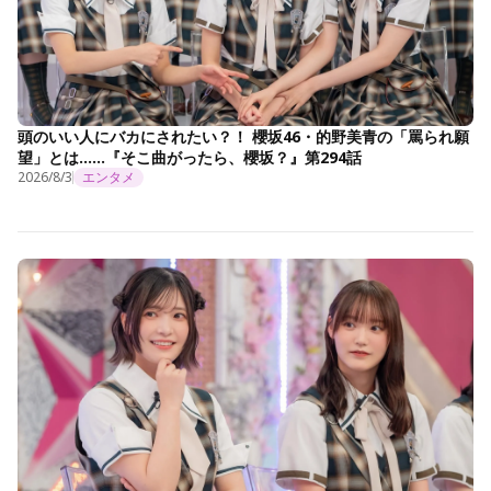
頭のいい人にバカにされたい？！ 櫻坂46・的野美青の「罵られ願
望」とは……『そこ曲がったら、櫻坂？』第294話
2026/8/3
エンタメ