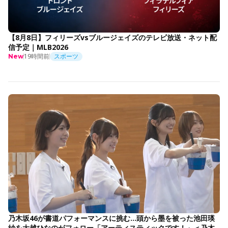
【8月8日】フィリーズvsブルージェイズのテレビ放送・ネット配
信予定｜MLB2026
19時間前
スポーツ
New
乃木坂46が書道パフォーマンスに挑む…頭から墨を被った池田瑛
紗を大越ひなのがフォロー「アーティスティックです！」＜乃木