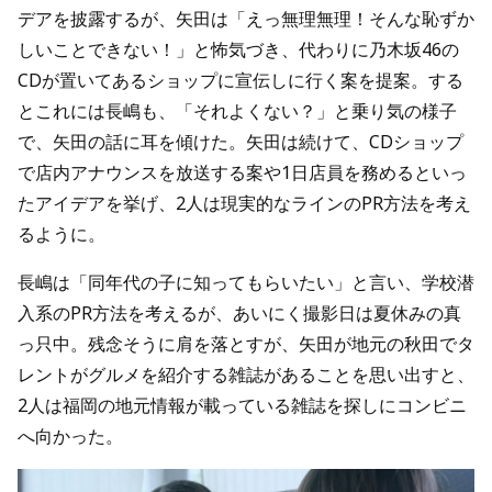
デアを披露するが、矢田は「えっ無理無理！そんな恥ずか
しいことできない！」と怖気づき、代わりに乃木坂46の
CDが置いてあるショップに宣伝しに行く案を提案。する
とこれには長嶋も、「それよくない？」と乗り気の様子
で、矢田の話に耳を傾けた。矢田は続けて、CDショップ
で店内アナウンスを放送する案や1日店員を務めるといっ
たアイデアを挙げ、2人は現実的なラインのPR方法を考え
るように。
長嶋は「同年代の子に知ってもらいたい」と言い、学校潜
入系のPR方法を考えるが、あいにく撮影日は夏休みの真
っ只中。残念そうに肩を落とすが、矢田が地元の秋田でタ
レントがグルメを紹介する雑誌があることを思い出すと、
2人は福岡の地元情報が載っている雑誌を探しにコンビニ
へ向かった。