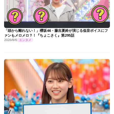
「頭から離れない！」櫻坂46・藤吉夏鈴が演じる低音ボイスにフ
ァンもメロメロ？！『ちょこさく』第295話
2026/8/6
エンタメ