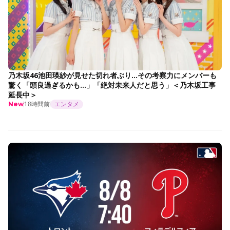
乃木坂46池田瑛紗が見せた切れ者ぶり…その考察力にメンバーも
驚く「頭良過ぎるかも…」「絶対未来人だと思う」＜乃木坂工事
延長中＞
18時間前
エンタメ
New