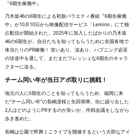
『6期生稼働中』
乃木坂46の6期生による初旅バラエティ番組『6期生稼働
中』が10月10日から映像配信サービス「Lemino」にて独
占配信が開始された。2025年に加入したばかりの乃木坂
46の6期生が、自分たちを知ってもらうために全国各地で
体当たりのPR稼働！ 笑いあり、涙あり、ハプニング必至
の珍道中を通して、まだまだフレッシュな6期生のキャラ
クターに迫る。
チーム同い年が当日アポ取りに挑戦！
地元の人に6期生のことを知ってもらうため、福岡に来
た“チーム同い年”の長嶋凛桜と矢田萌華。街に繰り出した
2人はどのようにPRするのが良いか、作戦会議をしながら
歩き進めた。
長嶋は公園で即興ミニライブを開催するという大胆なアイ