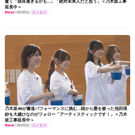
驚く「頭良過ぎるかも…」「絶対未来人だと思う」＜乃木坂工事
延長中＞
18時間前
エンタメ
New
乃木坂46が書道パフォーマンスに挑む…頭から墨を被った池田瑛
紗を大越ひなのがフォロー「アーティスティックです！」＜乃木
坂工事延長中＞
19時間前
エンタメ
New