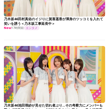
乃木坂46田村真佑のイジりに賀喜遥香が渾身のツッコミを入れて
笑いを誘う＜乃木坂工事延長中＞
17時間前
エンタメ
New
乃木坂46池田瑛紗が見せた切れ者ぶり…その考察力にメンバーも