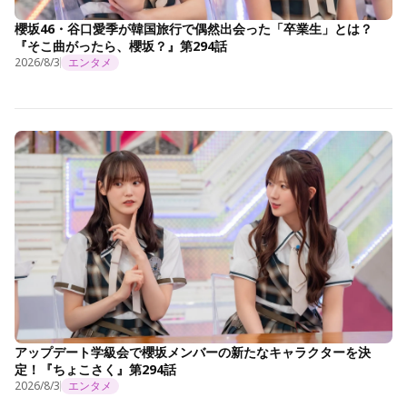
櫻坂46・谷口愛季が韓国旅行で偶然出会った「卒業生」とは？
『そこ曲がったら、櫻坂？』第294話
2026/8/3
エンタメ
アップデート学級会で櫻坂メンバーの新たなキャラクターを決
定！『ちょこさく』第294話
2026/8/3
エンタメ