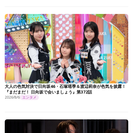
大人の色気対決で日向坂46・石塚瑶季＆渡辺莉奈が色気を披露！
『まだまだ！ 日向坂で会いましょう』第372話
2026/8/6
エンタメ