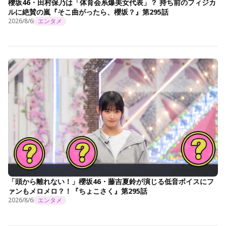
櫻坂46・田村保乃は「体育会系爆美女代表」？ 持ち前のフィジカ
ルに絶賛の嵐『そこ曲がったら、櫻坂？』第295話
2026/8/6
エンタメ
「頭から離れない！」櫻坂46・藤吉夏鈴が演じる低音ボイスにフ
ァンもメロメロ？！『ちょこさく』第295話
2026/8/6
エンタメ