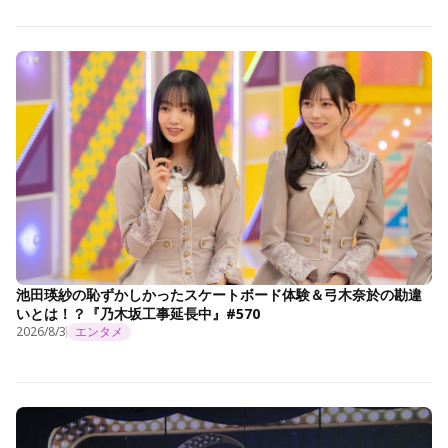
池田瑛紗の恥ずかしかったスケートボード体験＆弓木奈於の勘違
いとは！？『乃木坂工事延長中』#570
2026/8/3
エンタメ