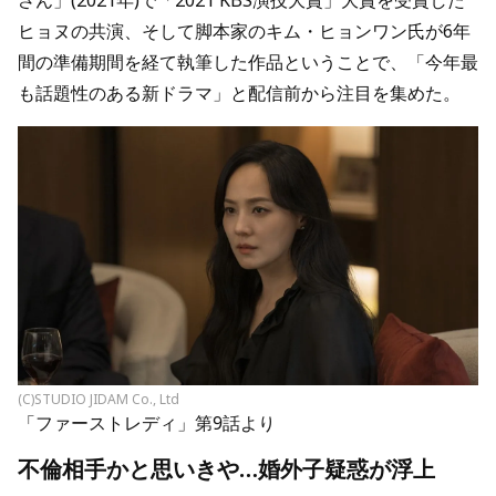
さん」(2021年)で「2021 KBS演技大賞」大賞を受賞した
ヒョヌの共演、そして脚本家のキム・ヒョンワン氏が6年
間の準備期間を経て執筆した作品ということで、「今年最
も話題性のある新ドラマ」と配信前から注目を集めた。
(C)STUDIO JIDAM Co., Ltd
「ファーストレディ」第9話より
不倫相手かと思いきや…婚外子疑惑が浮上