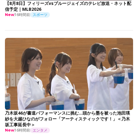
【8月8日】フィリーズvsブルージェイズのテレビ放送・ネット配
信予定｜MLB2026
16時間前
スポーツ
New
乃木坂46が書道パフォーマンスに挑む…頭から墨を被った池田瑛
紗を大越ひなのがフォロー「アーティスティックです！」＜乃木
坂工事延長中＞
16時間前
エンタメ
New