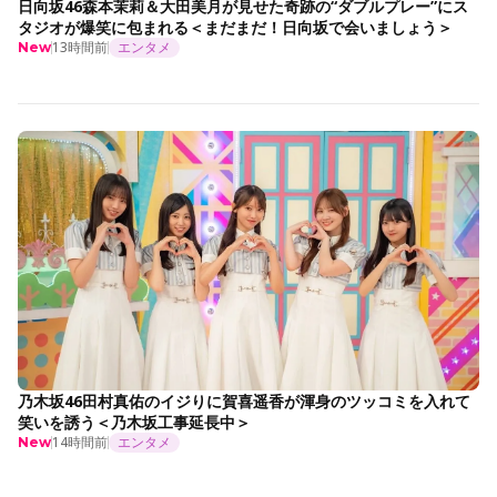
日向坂46森本茉莉＆大田美月が見せた奇跡の“ダブルプレー”にス
タジオが爆笑に包まれる＜まだまだ！日向坂で会いましょう＞
13時間前
エンタメ
New
乃木坂46田村真佑のイジりに賀喜遥香が渾身のツッコミを入れて
笑いを誘う＜乃木坂工事延長中＞
14時間前
エンタメ
New