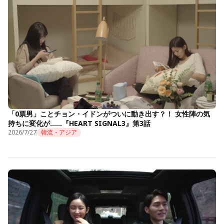
「0票男」ことチョン・イドンがついに動き出す？！ 女性陣の気
持ちに変化が……『HEART SIGNAL3』第3話
2026/7/27
韓流・アジア