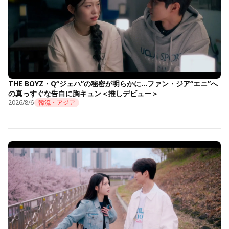
THE BOYZ・Q“ジェハ”の秘密が明らかに…ファン・ジア“エニ”へ
の真っすぐな告白に胸キュン＜推しデビュー＞
2026/8/6
韓流・アジア