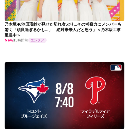
乃木坂46池田瑛紗が見せた切れ者ぶり…その考察力にメンバーも
驚く「頭良過ぎるかも…」「絶対未来人だと思う」＜乃木坂工事
延長中＞
15時間前
エンタメ
New