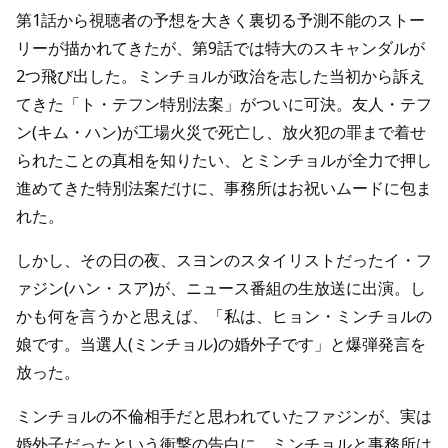
第1話から視聴者の予想を大きく裏切る予測不能のストー
リーが描かれてきたが、第9話では特大のスキャンダルが
2つ飛び出した。ミンチョルが政治を志した当初から訴え
てきた「ト・テフン特別法案」がついに可決。友人・テフ
ン(キム・ハン)が工場火災で死亡し、放火犯の罪まで着せ
られたことの真相を知りたい、とミンチョルが全力で押し
進めてきた特別法案だけに、事務所はお祝いムードに包ま
れた。
しかし、その日の夜、スヨンのスタイリストだったイ・フ
ァジン(ハン・スア)が、ニュース番組の生放送に出演。し
かも何を言うかと思えば、「私は、ヒョン・ミンチョルの
娘です。当選人(ミンチョル)の婚外子です」と爆弾発言を
放った。
ミンチョルの不倫相手だと思われていたファジンが、実は
婚外子だったという衝撃の告白に、ミンチョルと事務所は