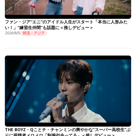
ファン・ジア“エニ”のアイドル人生がスタート「本当に人形みた
い！」“練習生仲間”も話題に＜推しデビュー＞
2026/8/5
韓流・アジア
THE BOYZ・Qことチ・チャンミンの爽やかな“スーパー高校生”ぶ
りに視聴者メロメロ「制服似合ってる」＜推しデビュー＞