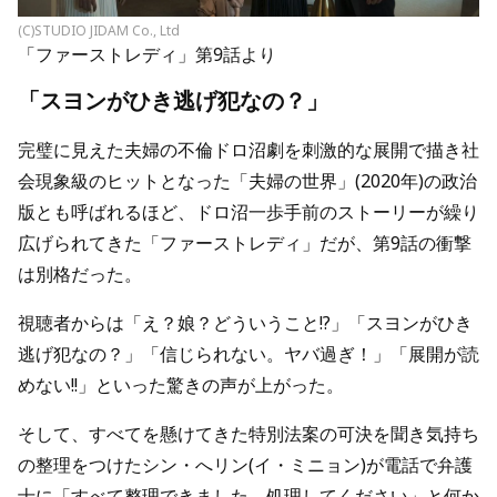
(C)STUDIO JIDAM Co., Ltd
「ファーストレディ」第9話より
「スヨンがひき逃げ犯なの？」
完璧に見えた夫婦の不倫ドロ沼劇を刺激的な展開で描き社
会現象級のヒットとなった「夫婦の世界」(2020年)の政治
版とも呼ばれるほど、ドロ沼一歩手前のストーリーが繰り
広げられてきた「ファーストレディ」だが、第9話の衝撃
は別格だった。
視聴者からは「え？娘？どういうこと!?」「スヨンがひき
逃げ犯なの？」「信じられない。ヤバ過ぎ！」「展開が読
めない!!」といった驚きの声が上がった。
そして、すべてを懸けてきた特別法案の可決を聞き気持ち
の整理をつけたシン・へリン(イ・ミニョン)が電話で弁護
士に「すべて整理できました。処理してください」と何か