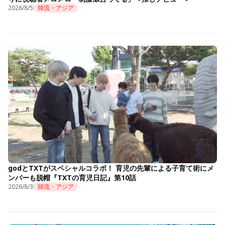
2026/8/5
韓流・アジア
godとTXTがスペシャルコラボ！ 育児の先輩による子育て術にメ
ンバーも脱帽『TXTの育児日記』第10話
2026/8/3
韓流・アジア