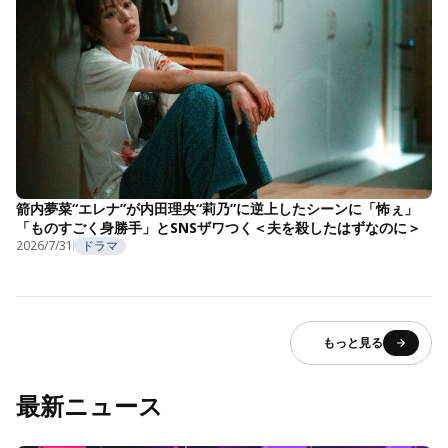
箭内夢菜“エレナ”が内田理央“莉乃”に逆上したシーンに「怖ぇ」
「ものすごく身勝手」とSNSザワつく＜夫を殺したはずなのに＞
2026/7/31
ドラマ
もっと見る
最新ニュース