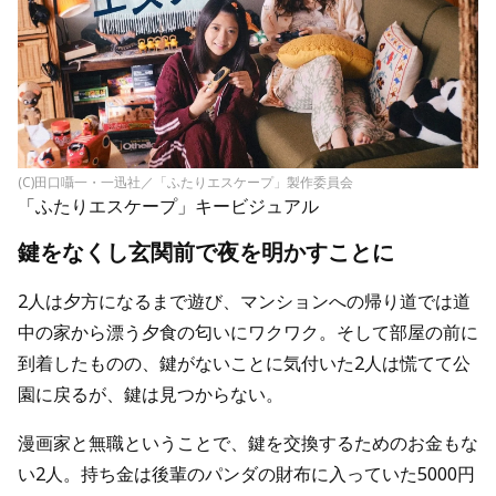
(C)田口囁一・一迅社／「ふたりエスケープ」製作委員会
「ふたりエスケープ」キービジュアル
鍵をなくし玄関前で夜を明かすことに
2人は夕方になるまで遊び、マンションへの帰り道では道
中の家から漂う夕食の匂いにワクワク。そして部屋の前に
到着したものの、鍵がないことに気付いた2人は慌てて公
園に戻るが、鍵は見つからない。
漫画家と無職ということで、鍵を交換するためのお金もな
い2人。持ち金は後輩のパンダの財布に入っていた5000円