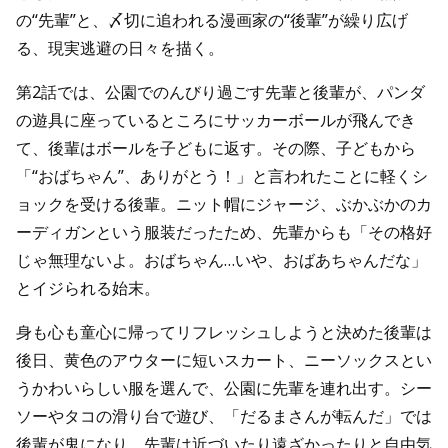
の“先輩”と、〆切に追われる漫画家の“後輩”が繰り広げ
る、現実逃避の日々を描く。
第2話では、公園でのんびり過ごす先輩と後輩が、パンダ
の遊具に座っているところにサッカーボールが飛んでき
て、後輩はボールを子どもに返す。その際、子どもから
「“おばちゃん”、ありがとう！」と言われたことに軽くシ
ョックを受ける後輩。ニット帽にジャージ、ぶかぶかのカ
ーディガンという服装だったため、先輩からも「その格好
じゃ無理ないよ。おばちゃん…いや、おばあちゃんだな」
とイジられる始末。
身も心も童心に帰ってリフレッシュしようと決めた後輩は
後日、黄色のアウターに短いスカート、ニーソックスとい
うかわいらしい服を選んで、公園に先輩を連れ出す。シー
ソーやタコの滑り台で遊び、「だるまさんが転んだ」では
後輩が鬼になり、先輩は近づいたり遠ざかったりと自由気