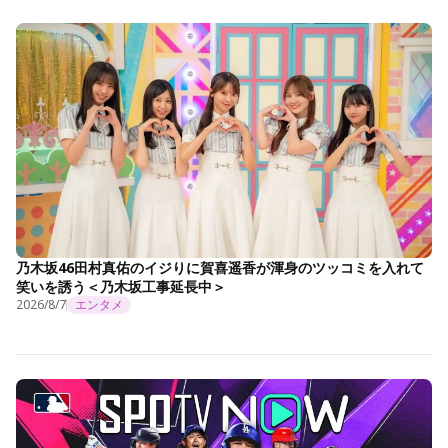
乃木坂46田村真佑のイジりに賀喜遥香が渾身のツッコミを入れて
笑いを誘う＜乃木坂工事延長中＞
2026/8/7
エンタメ