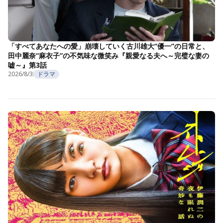
「すべてあなたへの愛」崩壊していく古川雄大“優一”の日常と、
田中麗奈“麻衣子”の不気味な微笑み『親愛なる夫へ～完璧な妻の
嘘～』第3話
2026/8/3
ドラマ