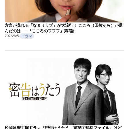
方言が喋れる「なまリップ」が大流行！ こころ（田牧そら）が選
んだのは……『こころのフフフ』第2話
2026/8/5
ドラマ
松岡昌宏主演ドラマ『密告はうたう 警視庁監察ファイル』はど