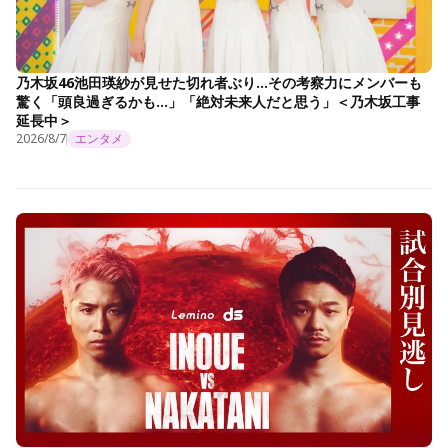
乃木坂46池田瑛紗が見せた切れ者ぶり…その考察力にメンバーも
驚く「頭良過ぎるかも…」「絶対未来人だと思う」＜乃木坂工事
延長中＞
2026/8/7
エンタメ