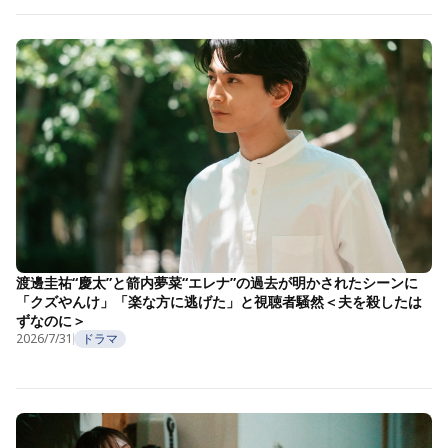
渡邊圭祐“慶太”と箭内夢菜“エレナ”の過去が明かされたシーンに
「クズやんけ」「楽な方に逃げた」と視聴者騒然＜夫を殺したは
ずなのに＞
2026/7/31
ドラマ