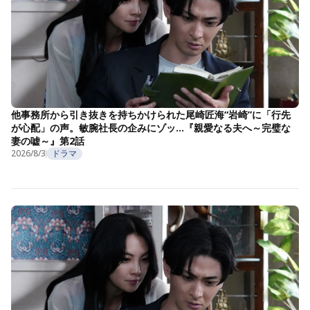
他事務所から引き抜きを持ちかけられた尾崎匠海“岩崎”に「行先
が心配」の声。敏腕社長の企みにゾッ…『親愛なる夫へ～完璧な
妻の嘘～』第2話
2026/8/3
ドラマ