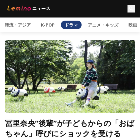
韓流・アジア
K-POP
ドラマ
アニメ・キッズ
映画
冨里奈央“後輩”が子どもからの「おば
ちゃん」呼びにショックを受ける