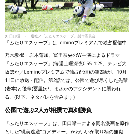
(C)田口囁一・一迅社／「ふたりエスケープ」製作委員会
「ふたりエスケープ」はLeminoプレミアムで独占配信中
乃木坂46・岩本蓮加、冨里奈央のW主演によるドラマ
「ふたりエスケープ」(毎週土曜深夜0:55-1:25、テレビ大
阪ほか／Leminoプレミアムで独占配信)の第2話が、10月
11日に放送・配信。第2話では、公園で遊び尽くした先輩
(岩本)と後輩(冨里)が、まさかのアクシデントに襲われ
る。(以下、ネタバレを含みます)
公園で遊ぶ2人が相撲で真剣勝負
「ふたりエスケープ」は、田口囁一による同名漫画を原作
とした“現実逃避”コメディー。かわいいが取り柄の無職