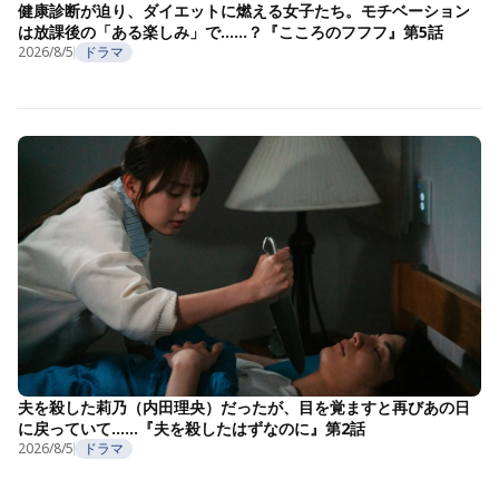
健康診断が迫り、ダイエットに燃える女子たち。モチベーション
は放課後の「ある楽しみ」で……？『こころのフフフ』第5話
2026/8/5
ドラマ
夫を殺した莉乃（内田理央）だったが、目を覚ますと再びあの日
に戻っていて……『夫を殺したはずなのに』第2話
2026/8/5
ドラマ