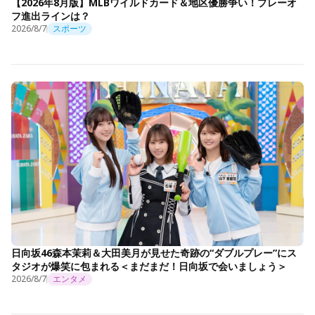
【2026年8月版】MLBワイルドカード＆地区優勝争い！プレーオ
フ進出ラインは？
2026/8/7
スポーツ
日向坂46森本茉莉＆大田美月が見せた奇跡の“ダブルプレー”にス
タジオが爆笑に包まれる＜まだまだ！日向坂で会いましょう＞
2026/8/7
エンタメ