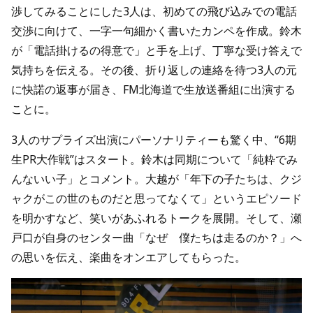
渉してみることにした3人は、初めての飛び込みでの電話
交渉に向けて、一字一句細かく書いたカンペを作成。鈴木
が「電話掛けるの得意で」と手を上げ、丁寧な受け答えで
気持ちを伝える。その後、折り返しの連絡を待つ3人の元
に快諾の返事が届き、FM北海道で生放送番組に出演する
ことに。
3人のサプライズ出演にパーソナリティーも驚く中、“6期
生PR大作戦”はスタート。鈴木は同期について「純粋でみ
んないい子」とコメント。大越が「年下の子たちは、クジ
ャクがこの世のものだと思ってなくて」というエピソード
を明かすなど、笑いがあふれるトークを展開。そして、瀬
戸口が自身のセンター曲「なぜ 僕たちは走るのか？」へ
の思いを伝え、楽曲をオンエアしてもらった。