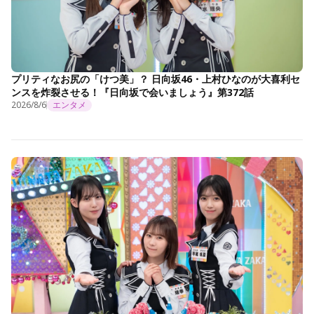
プリティなお尻の「けつ美」？ 日向坂46・上村ひなのが大喜利セ
ンスを炸裂させる！『日向坂で会いましょう』第372話
2026/8/6
エンタメ