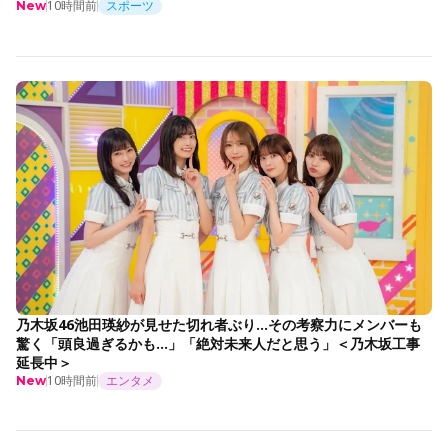
10時間前
スポーツ
New
乃木坂46池田瑛紗が見せた切れ者ぶり…その考察力にメンバーも
驚く「頭良過ぎるかも…」「絶対未来人だと思う」＜乃木坂工事
延長中＞
10時間前
エンタメ
New