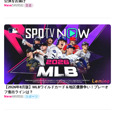
公演をお届け
5時間前
音楽
New
【2026年8月版】MLBワイルドカード＆地区優勝争い！プレーオ
フ進出ラインは？
6時間前
スポーツ
New