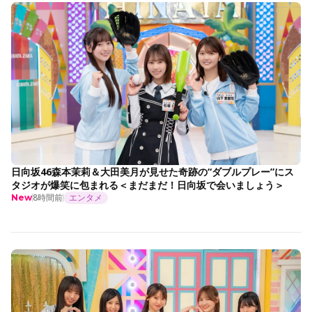
日向坂46森本茉莉＆大田美月が見せた奇跡の“ダブルプレー”にス
タジオが爆笑に包まれる＜まだまだ！日向坂で会いましょう＞
8時間前
エンタメ
New