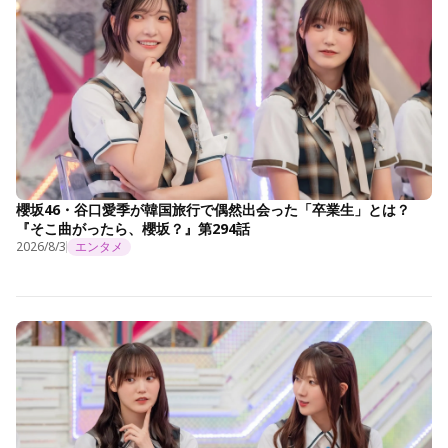
櫻坂46・谷口愛季が韓国旅行で偶然出会った「卒業生」とは？
『そこ曲がったら、櫻坂？』第294話
2026/8/3
エンタメ