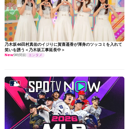
乃木坂46田村真佑のイジりに賀喜遥香が渾身のツッコミを入れて
笑いを誘う＜乃木坂工事延長中＞
9時間前
エンタメ
New