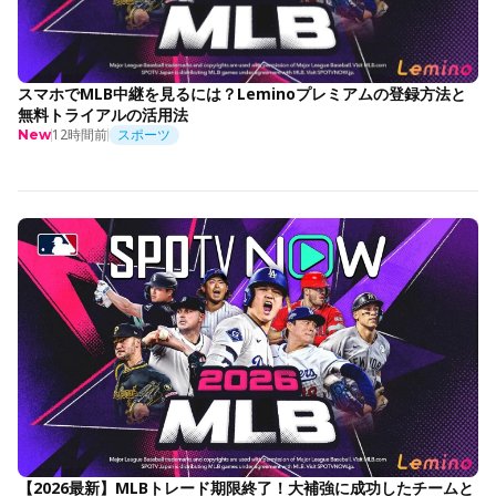
スマホでMLB中継を見るには？Leminoプレミアムの登録方法と
無料トライアルの活用法
12時間前
スポーツ
New
【2026最新】MLBトレード期限終了！大補強に成功したチームと