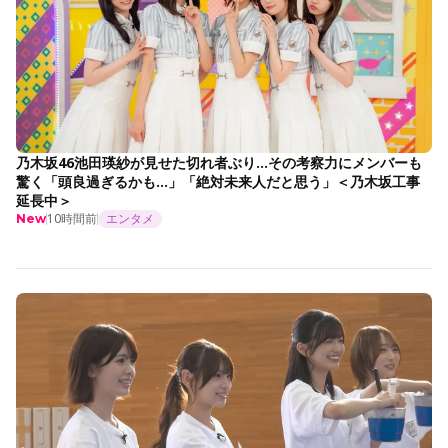
乃木坂46池田瑛紗が見せた切れ者ぶり…その考察力にメンバーも
驚く「頭良過ぎるかも…」「絶対未来人だと思う」＜乃木坂工事
延長中＞
10時間前
エンタメ
New