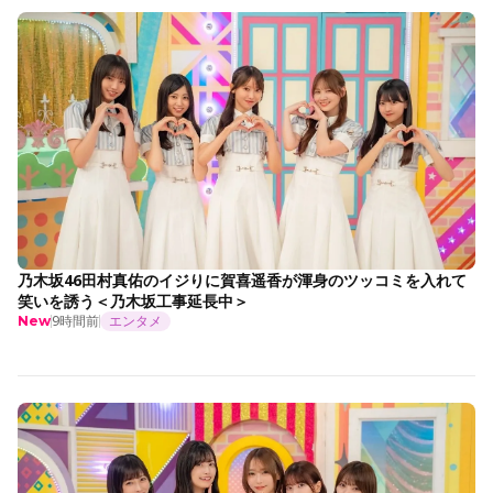
乃木坂46田村真佑のイジりに賀喜遥香が渾身のツッコミを入れて
笑いを誘う＜乃木坂工事延長中＞
9時間前
エンタメ
New