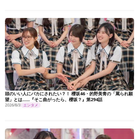
頭のいい人にバカにされたい？！ 櫻坂46・的野美青の「罵られ願
望」とは……『そこ曲がったら、櫻坂？』第294話
2026/8/3
エンタメ