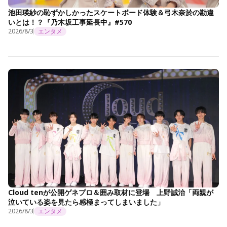
池田瑛紗の恥ずかしかったスケートボード体験＆弓木奈於の勘違
いとは！？『乃木坂工事延長中』#570
2026/8/3
エンタメ
Cloud tenが公開ゲネプロ＆囲み取材に登場 上野誠治「両親が
泣いている姿を見たら感極まってしまいました」
2026/8/3
エンタメ