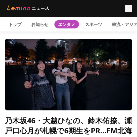
トップ
お知らせ
エンタメ
スポーツ
韓流・アジ
乃木坂46・大越ひなの、鈴木佑捺、瀬
戸口心月が札幌で6期生をPR…FM北海