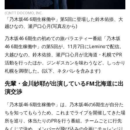
(C)NTT DOCOMO, INC.
「乃木坂46 6期生稼働中」第5回に登場した鈴木佑捺、大
越ひなの、瀬戸口心月(写真左から)
乃木坂46 6期生の初めての旅バラエティー番組「乃木坂
46 6期生稼働中」の第5回が、11月7日にLeminoで配信。
大越ひなの、鈴木佑捺、瀬戸口心月が北海道・札幌でPR
活動を行ったほか、ジンギスカンを味わうなど、しっかり
札幌を満喫した。(以下、ネタバレを含みます)
先輩・金川紗耶が出演しているFM北海道に出
演交渉
「乃木坂46 6期生稼働中」は、乃木坂46の6期生が自分た
ちを知ってもらうため、これまでライブを開催してきた場
所を巡り、体当たりのPRを行う番組。チームごとに行先
をくじで決め、メンバーが飛び込みの企画にチャレンジし