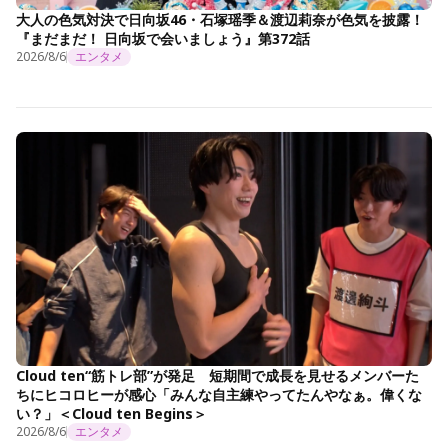
大人の色気対決で日向坂46・石塚瑶季＆渡辺莉奈が色気を披露！
『まだまだ！ 日向坂で会いましょう』第372話
2026/8/6
エンタメ
Cloud ten“筋トレ部”が発足 短期間で成長を見せるメンバーた
ちにヒコロヒーが感心「みんな自主練やってたんやなぁ。偉くな
い？」＜Cloud ten Begins＞
2026/8/6
エンタメ