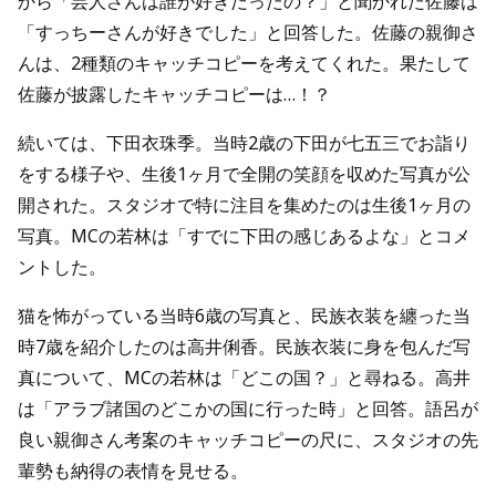
から「芸人さんは誰が好きだったの？」と聞かれた佐藤は
「すっちーさんが好きでした」と回答した。佐藤の親御さ
んは、2種類のキャッチコピーを考えてくれた。果たして
佐藤が披露したキャッチコピーは…！？
続いては、下田衣珠季。当時2歳の下田が七五三でお詣り
をする様子や、生後1ヶ月で全開の笑顔を収めた写真が公
開された。スタジオで特に注目を集めたのは生後1ヶ月の
写真。MCの若林は「すでに下田の感じあるよな」とコメ
ントした。
猫を怖がっている当時6歳の写真と、民族衣装を纏った当
時7歳を紹介したのは高井俐香。民族衣装に身を包んだ写
真について、MCの若林は「どこの国？」と尋ねる。高井
は「アラブ諸国のどこかの国に行った時」と回答。語呂が
良い親御さん考案のキャッチコピーの尺に、スタジオの先
輩勢も納得の表情を見せる。