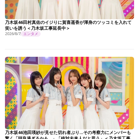
乃木坂46田村真佑のイジりに賀喜遥香が渾身のツッコミを入れて
笑いを誘う＜乃木坂工事延長中＞
2026/8/7
エンタメ
乃木坂46池田瑛紗が見せた切れ者ぶり…その考察力にメンバーも
驚く「頭良過ぎるかも…」「絶対未来人だと思う」＜乃木坂工事