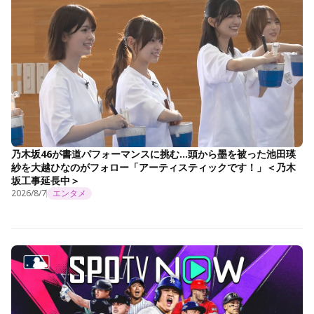
乃木坂46が書道パフォーマンスに挑む…頭から墨を被った池田瑛
紗を大越ひなのがフォロー「アーティスティックです！」＜乃木
坂工事延長中＞
2026/8/7
エンタメ