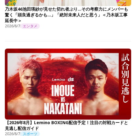
乃木坂46池田瑛紗が見せた切れ者ぶり…その考察力にメンバーも
驚く「頭良過ぎるかも…」「絶対未来人だと思う」＜乃木坂工事
延長中＞
2026/8/7
エンタメ
【2026年8月】Lemino BOXING配信予定！注目の対戦カードと
見逃し配信ガイド
2026/8/7
スポーツ