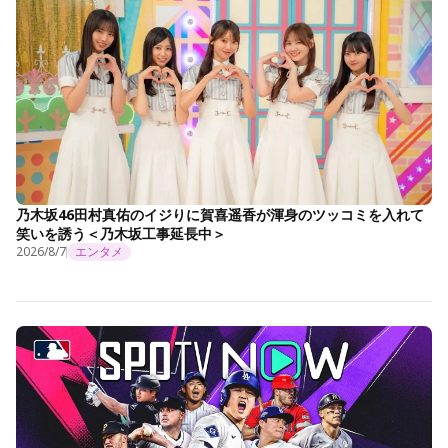
乃木坂46田村真佑のイジりに賀喜遥香が渾身のツッコミを入れて
笑いを誘う＜乃木坂工事延長中＞
2026/8/7
エンタメ