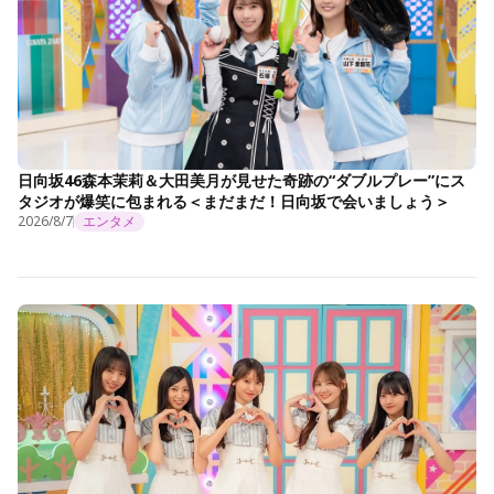
日向坂46森本茉莉＆大田美月が見せた奇跡の“ダブルプレー”にス
タジオが爆笑に包まれる＜まだまだ！日向坂で会いましょう＞
2026/8/7
エンタメ