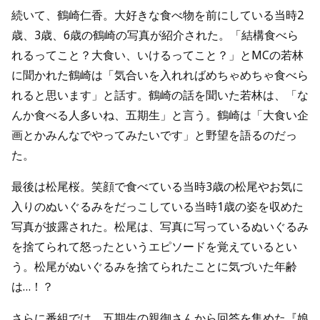
続いて、鶴崎仁香。大好きな食べ物を前にしている当時2
歳、3歳、6歳の鶴崎の写真が紹介された。「結構食べら
れるってこと？大食い、いけるってこと？」とMCの若林
に聞かれた鶴崎は「気合いを入れればめちゃめちゃ食べら
れると思います」と話す。鶴崎の話を聞いた若林は、「な
んか食べる人多いね、五期生」と言う。鶴崎は「大食い企
画とかみんなでやってみたいです」と野望を語るのだっ
た。
最後は松尾桜。笑顔で食べている当時3歳の松尾やお気に
入りのぬいぐるみをだっこしている当時1歳の姿を収めた
写真が披露された。松尾は、写真に写っているぬいぐるみ
を捨てられて怒ったというエピソードを覚えているとい
う。松尾がぬいぐるみを捨てられたことに気づいた年齢
は…！？
さらに番組では、五期生の親御さんから回答を集めた『娘