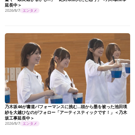
延長中＞
2026/8/7
エンタメ
乃木坂46が書道パフォーマンスに挑む…頭から墨を被った池田瑛
紗を大越ひなのがフォロー「アーティスティックです！」＜乃木
坂工事延長中＞
2026/8/7
エンタメ