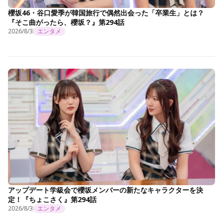
櫻坂46・谷口愛季が韓国旅行で偶然出会った「卒業生」とは？
『そこ曲がったら、櫻坂？』第294話
2026/8/3
エンタメ
アップデート学級会で櫻坂メンバーの新たなキャラクターを決
定！『ちょこさく』第294話
2026/8/3
エンタメ