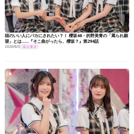
頭のいい人にバカにされたい？！ 櫻坂46・的野美青の「罵られ願
望」とは……『そこ曲がったら、櫻坂？』第294話
2026/8/3
エンタメ