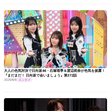
大人の色気対決で日向坂46・石塚瑶季＆渡辺莉奈が色気を披露！
『まだまだ！ 日向坂で会いましょう』第372話
2026/8/6
エンタメ