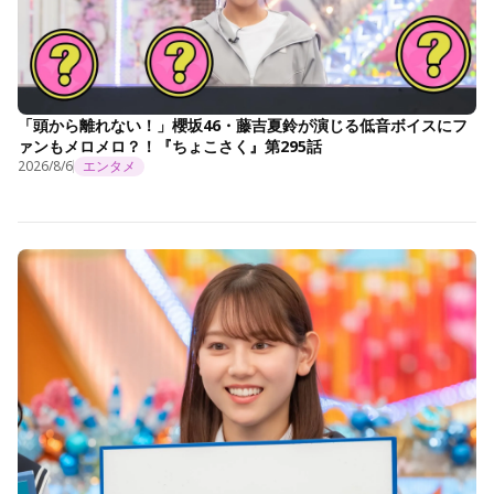
「頭から離れない！」櫻坂46・藤吉夏鈴が演じる低音ボイスにフ
ァンもメロメロ？！『ちょこさく』第295話
2026/8/6
エンタメ