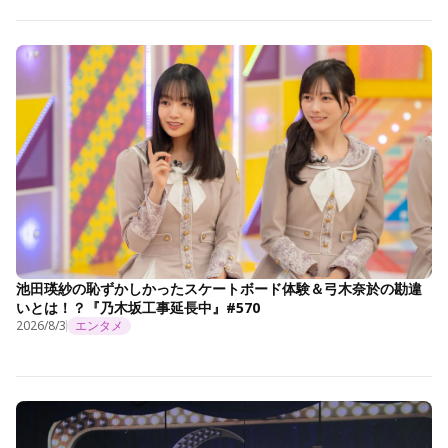
池田瑛紗の恥ずかしかったスケートボード体験＆弓木奈於の勘違
いとは！？『乃木坂工事延長中』#570
2026/8/3
エンタメ