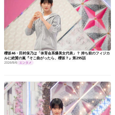
櫻坂46・田村保乃は「体育会系爆美女代表」？ 持ち前のフィジカ
ルに絶賛の嵐『そこ曲がったら、櫻坂？』第295話
2026/8/6
エンタメ