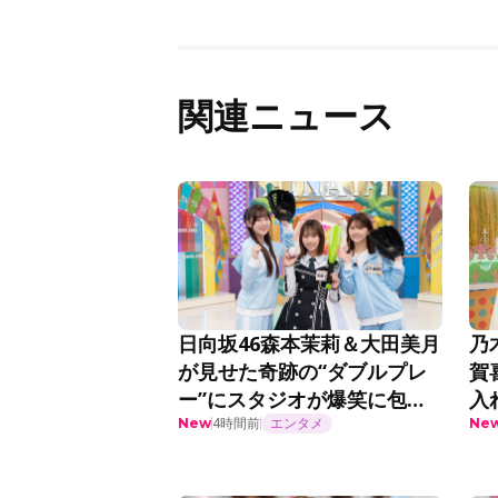
関連ニュース
日向坂46森本茉莉＆大田美月
乃
が見せた奇跡の“ダブルプレ
賀
ー”にスタジオが爆笑に包ま
入
れる＜まだまだ！日向坂で会
事
4時間前
エンタメ
New
Ne
いましょう＞