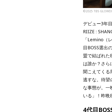
©2025 TBS GLOWDIA
デビュー3年目
RIIZE : S
「Lemin
目BOSS選
盟で結ばれたB
は誰か？さら
聞こえてくる
逃すな。待望の
な事態が。一
いる」！昨晩
4代目BO