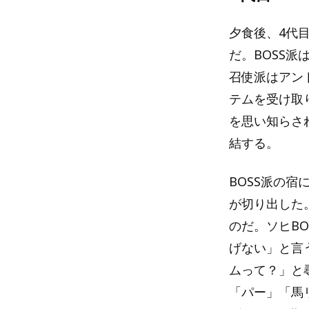
夕食後、4代目
だ。BOSS派
召使派はアン
テムを受け取
を思い知らさ
結する。
BOSS派の宿
が切り出した
のだ。ソヒB
げない」と言
ムって？」と
「パー」「馬