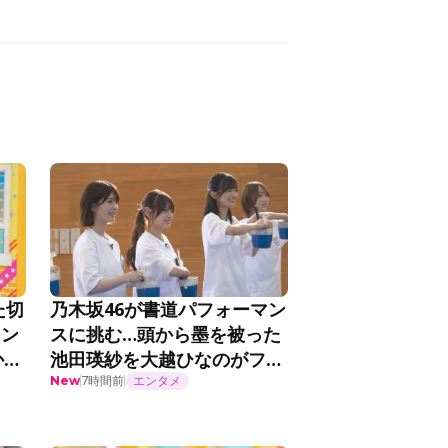
た切
乃木坂46が書道パフォーマン
メン
スに挑む…頭から墨を被った
か
池田瑛紗を大越ひなのがフォ
思
ロー「アーティスティックで
7時間前
エンタメ
New
＞
す！」＜乃木坂工事延長中＞