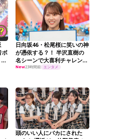
坂
日向坂46・松尾桜に笑いの神
音ボ
が憑依する？！ 半沢直樹の
？！
名シーンで大喜利チャレン
ジ！『日向坂で会いましょ
23時間前
エンタメ
New
う』第372話
頭のいい人にバカにされた