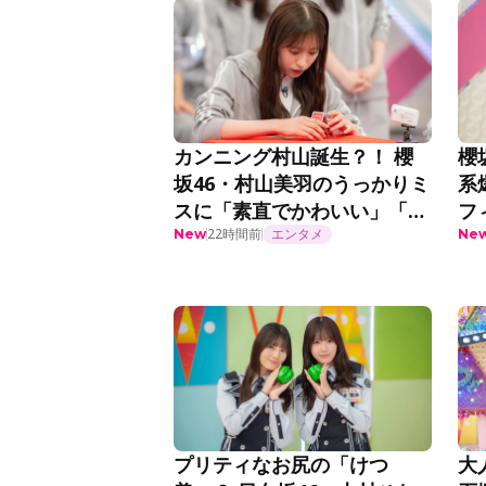
カンニング村山誕生？！ 櫻
櫻
坂46・村山美羽のうっかりミ
系
スに「素直でかわいい」「こ
フ
れだからやめられない」『そ
22時間前
エンタメ
曲
New
Ne
こ曲がったら、櫻坂？』第
話
295話
プリティなお尻の「けつ
大