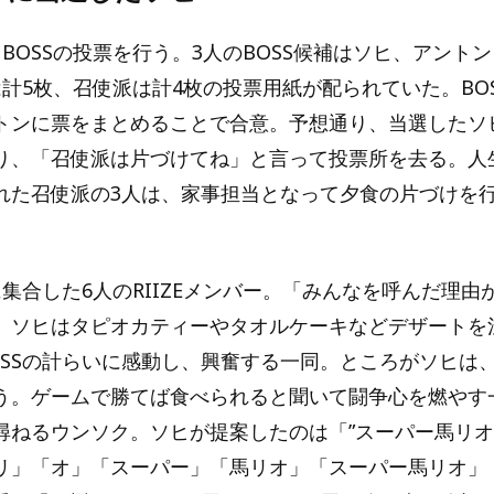
BOSSの投票を行う。3人のBOSS候補はソヒ、アント
は計5枚、召使派は計4枚の投票用紙が配られていた。BO
トンに票をまとめることで合意。予想通り、当選したソヒ
り、「召使派は片づけてね」と言って投票所を去る。人
れた召使派の3人は、家事担当となって夕食の片づけを
に集合した6人のRIIZEメンバー。「みんなを呼んだ理
。ソヒはタピオカティーやタオルケーキなどデザートを
OSSの計らいに感動し、興奮する一同。ところがソヒは
う。ゲームで勝てば食べられると聞いて闘争心を燃やす
尋ねるウンソク。ソヒが提案したのは「”スーパー馬リオ
リ」「オ」「スーパー」「馬リオ」「スーパー馬リオ」