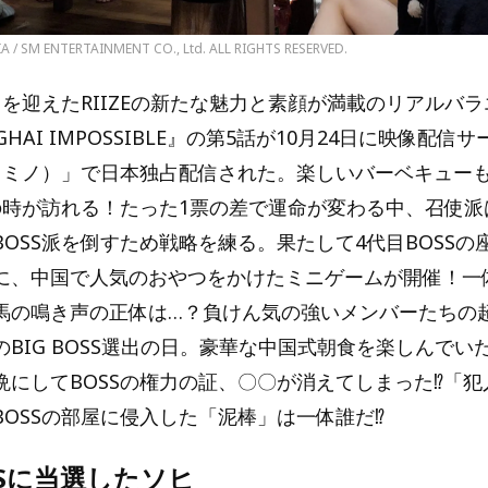
 / SM ENTERTAINMENT CO., Ltd. ALL RIGHTS RESERVED.
を迎えたRIIZEの新たな魅力と素顔が満載のリアルバラ
HANGHAI IMPOSSIBLE』の第5話が10月24日に映像配信
o（レミノ）」で日本独占配信された。楽しいバーベキュー
出の時が訪れる！たった1票の差で運命が変わる中、召使
OSS派を倒すため戦略を練る。果たして4代目BOSSの
に、中国で人気のおやつをかけたミニゲームが開催！一
馬の鳴き声の正体は…？負けん気の強いメンバーたちの
BIG BOSS選出の日。豪華な中国式朝食を楽しんでい
晩にしてBOSSの権力の証、〇〇が消えてしまった⁉「
BOSSの部屋に侵入した「泥棒」は一体誰だ⁉
SSに当選したソヒ