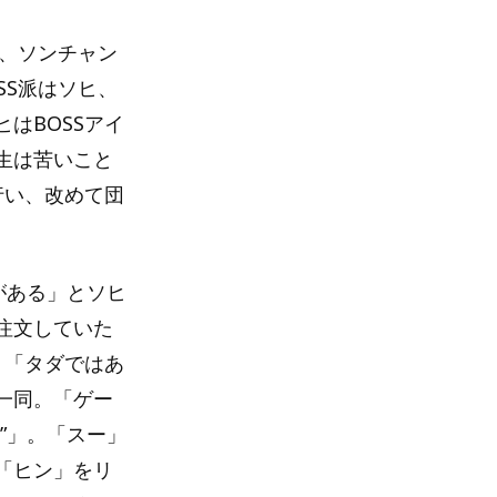
ン、ソンチャン
SS派はソヒ、
はBOSSアイ
生は苦いこと
行い、改めて団
由がある」とソヒ
注文していた
、「タダではあ
一同。「ゲー
”」。「スー」
「ヒン」をリ