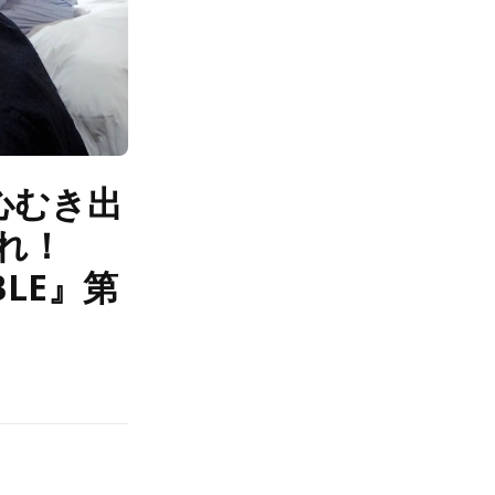
心むき出
れ！
IBLE』第