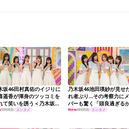
木坂46田村真佑のイジりに
乃木坂46池田瑛紗が見せ
喜遥香が渾身のツッコミを
れ者ぶり…その考察力に
れて笑いを誘う＜乃木坂工
バーも驚く「頭良過ぎる
延長中＞
も…」「絶対未来人だと
5時間前
エンタメ
6時間前
エンタメ
w
New
う」＜乃木坂工事延長中