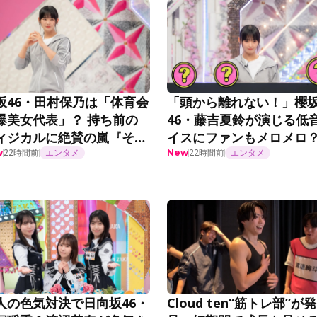
坂46・田村保乃は「体育会
「頭から離れない！」櫻
爆美女代表」？ 持ち前の
46・藤吉夏鈴が演じる低
ィジカルに絶賛の嵐『そこ
イスにファンもメロメロ
がったら、櫻坂？』第295
22時間前
エンタメ
『ちょこさく』第295話
22時間前
エンタメ
w
New
人の色気対決で日向坂46・
Cloud ten“筋トレ部”が発