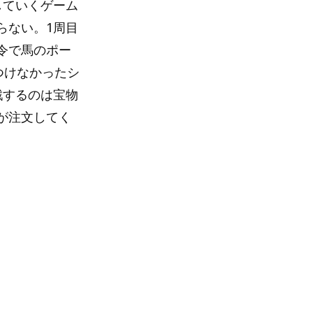
していくゲーム
らない。1周目
令で馬のポー
つけなかったシ
戦するのは宝物
が注文してく