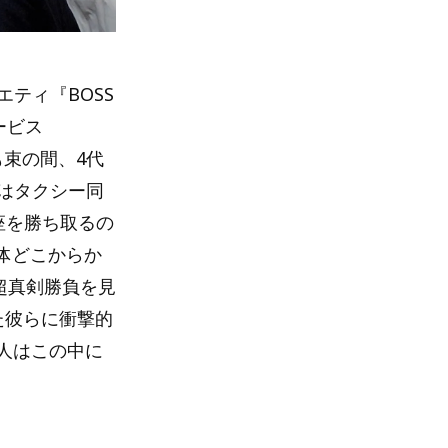
エティ『BOSS
サービス
も束の間、4代
派はタクシー同
座を勝ち取るの
体どこからか
超真剣勝負を見
た彼らに衝撃的
犯人はこの中に