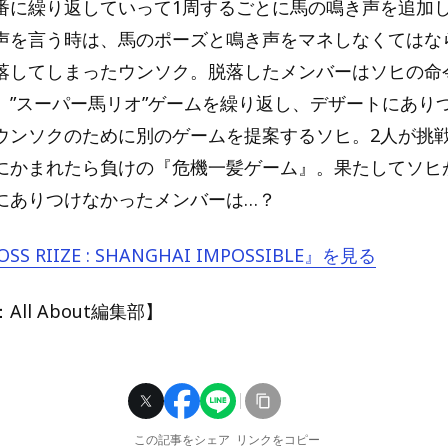
番に繰り返していって1周するごとに馬の鳴き声を追加
声を言う時は、馬のポーズと鳴き声をマネしなくてはな
落してしまったウンソク。脱落したメンバーはソヒの命
。”スーパー馬リオ”ゲームを繰り返し、デザートにあり
ウンソクのために別のゲームを提案するソヒ。2人が挑
にかまれたら負けの『危機一髪ゲーム』。果たしてソヒ
にありつけなかったメンバーは…？
SS RIIZE : SHANGHAI IMPOSSIBLE』を見る
ll About編集部】
この記事をシェア
リンクをコピー