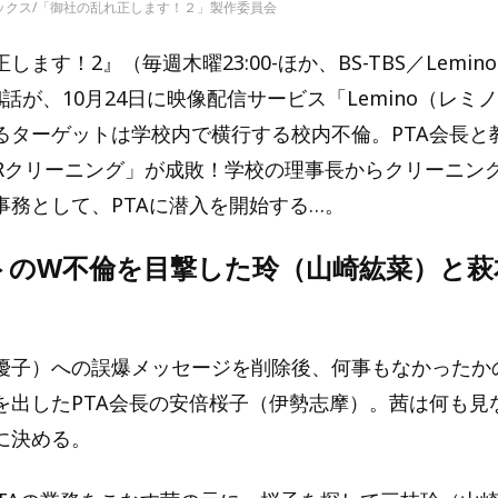
ックス/「御社の乱れ正します！２」製作委員会
ます！2』（毎週木曜23:00-ほか、BS-TBS／Lemino
話が、10月24日に映像配信サービス「Lemino（レミ
るターゲットは学校内で横行する校内不倫。PTA会長と
IRクリーニング」が成敗！学校の理事長からクリーニン
事務として、PTAに潜入を開始する…。
トのW不倫を目撃した玲（山崎紘菜）と萩
優子）への誤爆メッセージを削除後、何事もなかったかの
を出したPTA会長の安倍桜子（伊勢志摩）。茜は何も見
に決める。