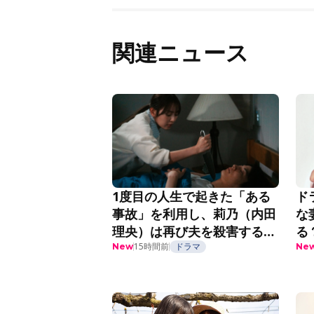
関連ニュース
1度目の人生で起きた「ある
ド
事故」を利用し、莉乃（内田
な
理央）は再び夫を殺害する
る
『夫を殺したはずなのに』第
15時間前
ドラマ
紹
New
Ne
2話