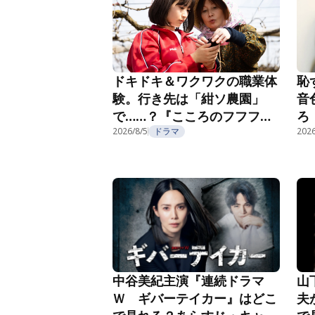
恥
ドキドキ＆ワクワクの職業体
音
験。行き先は「紺ソ農園」
ろ
で……？『こころのフフフ』
部
第4話
2026/8/5
ドラマ
2026
第
中谷美紀主演『連続ドラマ
山
Ｗ ギバーテイカー』はどこ
夫