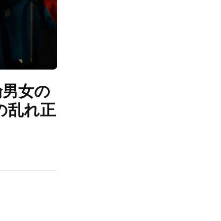
倫男女の
の乱れ正