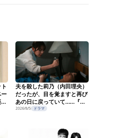
ット
夫を殺した莉乃（内田理央）
ベー
だったが、目を覚ますと再び
楽し
あの日に戻っていて……『夫
フ
を殺したはずなのに』第2話
2026/8/5
ドラマ