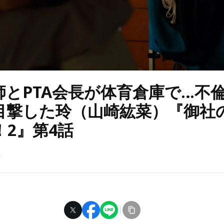
師とPTA会長が体育倉庫で…不
目撃した玲（山崎紘菜）『御社
！2』第4話