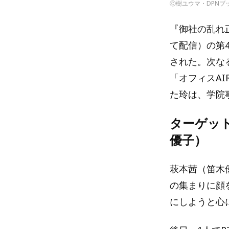
Ⓒ樹ユウマ・DPNブ
『御社の乱れ正し
て配信）の第4
された。次な
「オフィスA
た玲は、学院
ターゲッ
優子）
萩本茜（笛木
の集まりに顔
にしようと心