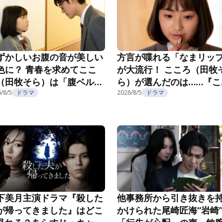
ずかしいお腹の音が美しい
方言が喋れる「なまリッ
色に？ 青春を求めてここ
が大流行！ こころ（田牧
（田牧そら）は「腹ベル
ら）が選んだのは……『こ
」へ！『こころのフフフ』
ろのフフフ』第2話
/8/5
ドラマ
2026/8/5
ドラマ
3話
下美月主演ドラマ『殺した
他事務所から引き抜きを
が帰ってきました』はどこ
かけられた尾崎匠海“岩崎