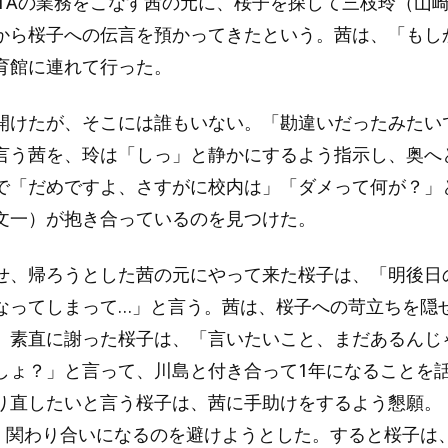
PTAの業務をこなす茜の元に、桜子を探して三枝玲（山
から桜子への伝言を預かってきたという。茜は、「もし
育館に連れて行った。
開けたが、そこには誰もいない。「勘違いだったみたい
言う茜を、玲は「しっ」と静かにするよう指示し、奥へ
で「だめですよ、さすがに校内は」「ダメって何が？」
文一）が抱き合っているのを見つけた。
せ、帰ろうとした茜の元にやって来た桜子は、「明後日
なってしまって…」と言う。茜は、桜子への苛立ちを隠
。素直に謝った桜子は、「言いたいこと、まだあるんじ
しょ？」と言って、川島と付き合って1年になることを
り直したいと言う桜子は、茜に手助けをするよう懇願。
、関わり合いになるのを避けようとした。すると桜子は