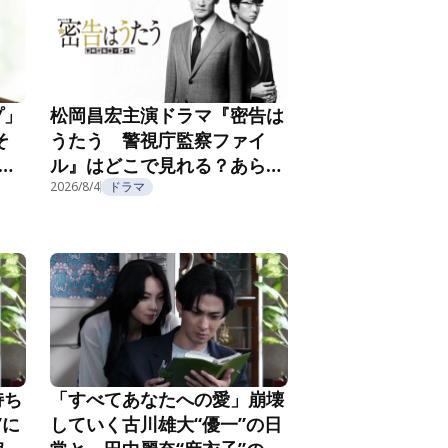
プ」
松岡昌宏主演ドラマ『密告は
そ
うたう 警視庁監察ファイ
こ
ル』はどこで見れる？あらす
じ・キャスト・配信視聴方法
2026/8/4
ドラマ
を紹介
持ち
「すべてあなたへの愛」崩壊
”に
していく古川雄大“優一”の日