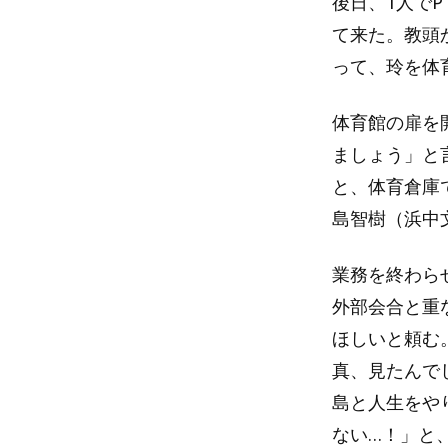
後日、1人で
て来た。教頭
って、玲を体
体育館の扉を
ましょう」と
と、体育倉庫
島智樹（浜中
業務を終わら
外部会合と重
ほしいと頼む
真、見たんで
島と人生をや
ない…！」と