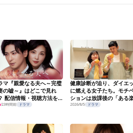
ラマ『親愛なる夫へ～完璧
健康診断が迫り、ダイエ
妻の嘘～』はどこで見れ
に燃える女子たち。モチ
？ 配信情報・視聴方法を
ションは放課後の「ある
介
23時間前
ドラマ
み」で……？『こころのフ
2026/8/5
ドラマ
w
フ』第5話