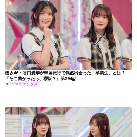
櫻坂46・谷口愛季が韓国旅行で偶然出会った「卒業生」とは？
『そこ曲がったら、櫻坂？』第294話
2026/8/3
エンタメ