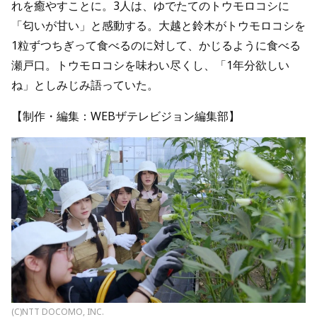
れを癒やすことに。3人は、ゆでたてのトウモロコシに
「匂いが甘い」と感動する。大越と鈴木がトウモロコシを
1粒ずつちぎって食べるのに対して、かじるように食べる
瀬戸口。トウモロコシを味わい尽くし、「1年分欲しい
ね」としみじみ語っていた。
【制作・編集：WEBザテレビジョン編集部】
(C)NTT DOCOMO, INC.