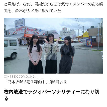
と満足げ。なお、同期だからこそ気付くメンバーのある瞬
間を、鈴木がカメラに収めていた。
(C)NTT DOCOMO, INC.
「乃木坂46 6期生稼働中」第6回より
校内放送でラジオパーソナリティーになり切
る