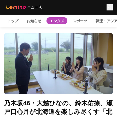
トップ
お知らせ
エンタメ
スポーツ
韓流・アジ
乃木坂46・大越ひなの、鈴木佑捺、瀬
戸口心月が北海道を楽しみ尽くす「北