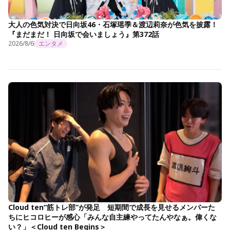
大人の色気対決で日向坂46・石塚瑶季＆渡辺莉奈が色気を披露！
『まだまだ！ 日向坂で会いましょう』第372話
2026/8/6
エンタメ
Cloud ten“筋トレ部”が発足 短期間で成長を見せるメンバーた
ちにヒコロヒーが感心「みんな自主練やってたんやなぁ。偉くな
い？」＜Cloud ten Begins＞