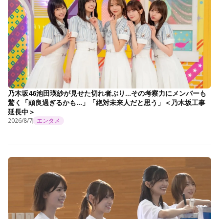
乃木坂46池田瑛紗が見せた切れ者ぶり…その考察力にメンバーも
驚く「頭良過ぎるかも…」「絶対未来人だと思う」＜乃木坂工事
延長中＞
2026/8/7
エンタメ