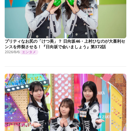
プリティなお尻の「けつ美」？ 日向坂46・上村ひなのが大喜利セ
ンスを炸裂させる！『日向坂で会いましょう』第372話
2026/8/6
エンタメ