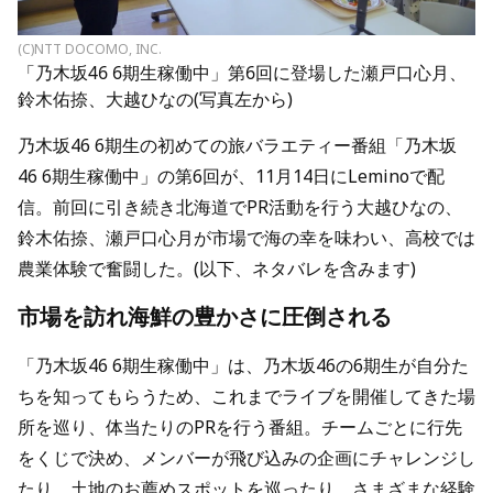
(C)NTT DOCOMO, INC.
「乃木坂46 6期生稼働中」第6回に登場した瀬戸口心月、
鈴木佑捺、大越ひなの(写真左から)
乃木坂46 6期生の初めての旅バラエティー番組「乃木坂
46 6期生稼働中」の第6回が、11月14日にLeminoで配
信。前回に引き続き北海道でPR活動を行う大越ひなの、
鈴木佑捺、瀬戸口心月が市場で海の幸を味わい、高校では
農業体験で奮闘した。(以下、ネタバレを含みます)
市場を訪れ海鮮の豊かさに圧倒される
「乃木坂46 6期生稼働中」は、乃木坂46の6期生が自分た
ちを知ってもらうため、これまでライブを開催してきた場
所を巡り、体当たりのPRを行う番組。チームごとに行先
をくじで決め、メンバーが飛び込みの企画にチャレンジし
たり、土地のお薦めスポットを巡ったり、さまざまな経験