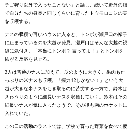
チゴ狩り以外で入ったことない」と話し、続いて野外の畑
で自分たちの身長と同じくらいに育ったトウモロコシの実
を収穫する。
ナスの収穫で再びハウスに入ると、トンボが瀬戸口の帽子
に止まっているのを大越が発見。瀬戸口はそんな大越の視
線に気付き、「本当にトンボ？ 言ってよ！」とトンボを
怖がる反応を見せる。
3人は普通のナスに加えて、瓜のように大きく、果肉もた
っぷりの米ナスも収穫。「握力12しかない！」という大
越が大きな米ナスをもぎ取るのに苦労する一方で、鈴木は
きゅうりのように細長いナスを収穫していく。鈴木はその
細長いナスが気に入ったようで、その後も胸のポケットに
入れていた。
この日の活動のラストでは、学校で育った野菜を食べて疲