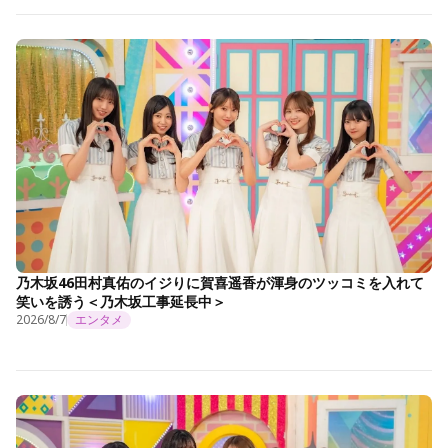
乃木坂46田村真佑のイジりに賀喜遥香が渾身のツッコミを入れて
笑いを誘う＜乃木坂工事延長中＞
2026/8/7
エンタメ