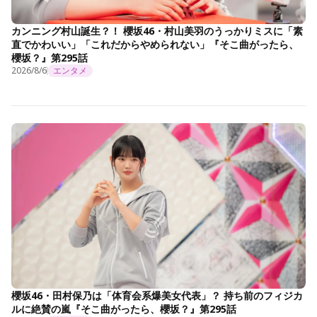
カンニング村山誕生？！ 櫻坂46・村山美羽のうっかりミスに「素
直でかわいい」「これだからやめられない」『そこ曲がったら、
櫻坂？』第295話
2026/8/6
エンタメ
櫻坂46・田村保乃は「体育会系爆美女代表」？ 持ち前のフィジカ
ルに絶賛の嵐『そこ曲がったら、櫻坂？』第295話