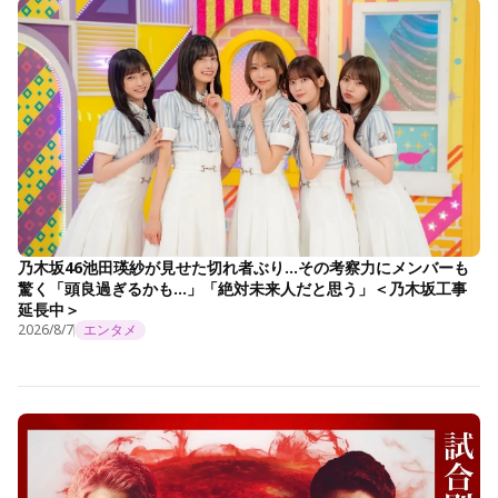
乃木坂46池田瑛紗が見せた切れ者ぶり…その考察力にメンバーも
驚く「頭良過ぎるかも…」「絶対未来人だと思う」＜乃木坂工事
延長中＞
2026/8/7
エンタメ