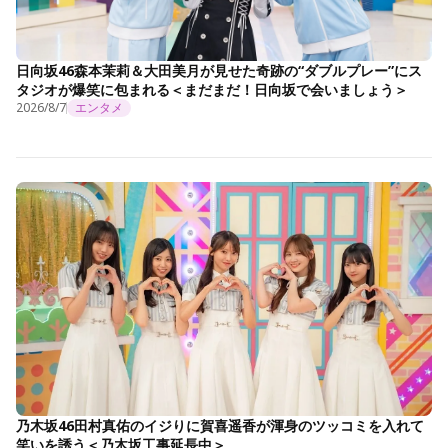
日向坂46森本茉莉＆大田美月が見せた奇跡の“ダブルプレー”にス
タジオが爆笑に包まれる＜まだまだ！日向坂で会いましょう＞
2026/8/7
エンタメ
乃木坂46田村真佑のイジりに賀喜遥香が渾身のツッコミを入れて
笑いを誘う＜乃木坂工事延長中＞