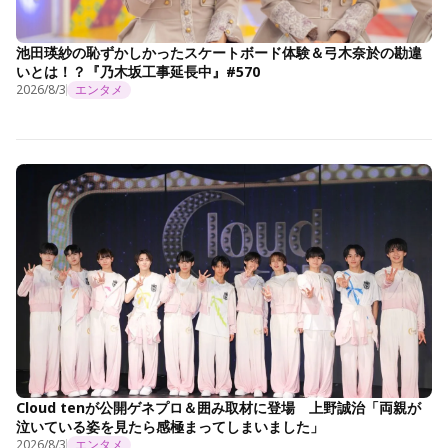
池田瑛紗の恥ずかしかったスケートボード体験＆弓木奈於の勘違
いとは！？『乃木坂工事延長中』#570
2026/8/3
エンタメ
Cloud tenが公開ゲネプロ＆囲み取材に登場 上野誠治「両親が
泣いている姿を見たら感極まってしまいました」
2026/8/3
エンタメ