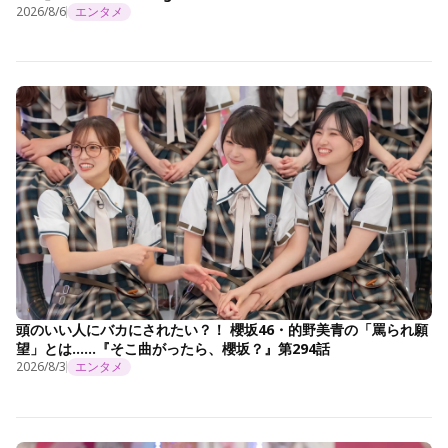
2026/8/6
エンタメ
頭のいい人にバカにされたい？！ 櫻坂46・的野美青の「罵られ願
望」とは……『そこ曲がったら、櫻坂？』第294話
2026/8/3
エンタメ