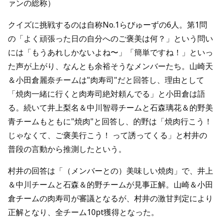
ァンの総称）
クイズに挑戦するのは自称No.1らびゅーずの6人。第1問
の「よく頑張った日の自分へのご褒美は何？」という問い
には「もうあれしかないよね〜」「簡単ですね！」といっ
た声が上がり、なんとも余裕そうなメンバーたち。山崎天
＆小田倉麗奈チームは"肉寿司"だと回答し、理由として
「焼肉一緒に行くと肉寿司絶対頼んでる」と小田倉は語
る。続いて井上梨名＆中川智尋チームと石森璃花＆的野美
青チームもともに"焼肉"と回答し、的野は「焼肉行こう！
じゃなくて、ご褒美行こう！ って誘ってくる」と村井の
普段の言動から推測したという。
村井の回答は「（メンバーとの）美味しい焼肉」で、井上
＆中川チームと石森＆的野チームが見事正解。山崎＆小田
倉チームの肉寿司が審議となるが、村井の激甘判定により
正解となり、全チーム10pt獲得となった。