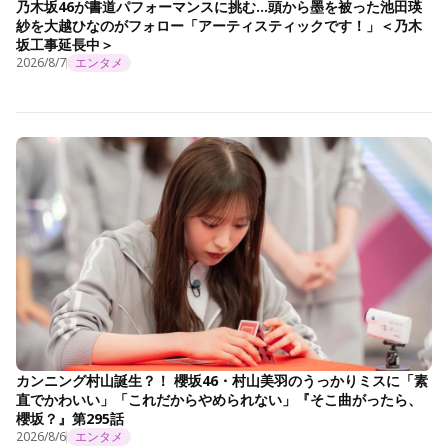
乃木坂46が書道パフォーマンスに挑む…頭から墨を被った池田瑛
紗を大越ひなのがフォロー「アーティスティックです！」＜乃木
坂工事延長中＞
2026/8/7
エンタメ
カンニング村山誕生？！ 櫻坂46・村山美羽のうっかりミスに「素
直でかわいい」「これだからやめられない」『そこ曲がったら、
櫻坂？』第295話
2026/8/6
エンタメ