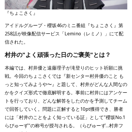
『ちょこさく』
アイドルグループ・櫻坂46のミニ番組『ちょこさく』第
258話が映像配信サービス「Lemino（レミノ）」にて配
信された。
村井の"よく頑張った日のご褒美"とは？
本編では、村井優と遠藤理子が滝登りのヒット祈願に挑
戦。今回のちょこさくでは『新センター村井優のこと も
っと知ってみようや〜』と題して、村井がどんな人間なの
かをクイズ形式で徹底解明する。事前に村井にはアンケー
トを行っており、どんな解答をしたのかを予測してチーム
で回答していく。問題に正解すると10pt獲得でき、勝者
には「村井のことをよく知っている証」として"櫻坂No.1
らびゅーず"の称号が授与される。（らびゅーず…村井フ