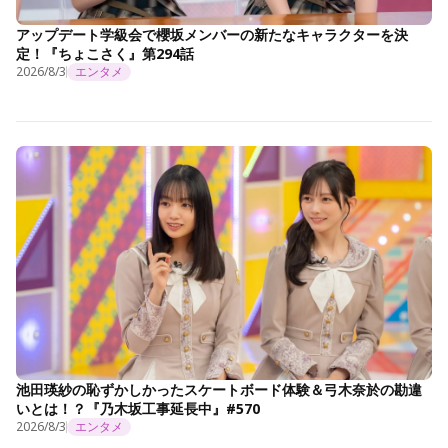
アップデート学級会で櫻坂メンバーの新たなキャラクターを決
定！『ちょこさく』第294話
2026/8/3
エンタメ
池田瑛紗の恥ずかしかったスケートボード体験＆弓木奈於の勘違
いとは！？『乃木坂工事延長中』#570
2026/8/3
エンタメ