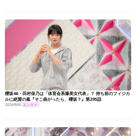
櫻坂46・田村保乃は「体育会系爆美女代表」？ 持ち前のフィジカ
ルに絶賛の嵐『そこ曲がったら、櫻坂？』第295話
2026/8/6
エンタメ