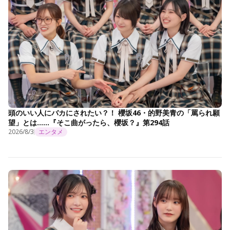
頭のいい人にバカにされたい？！ 櫻坂46・的野美青の「罵られ願
望」とは……『そこ曲がったら、櫻坂？』第294話
2026/8/3
エンタメ