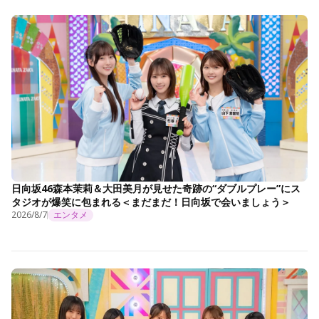
日向坂46森本茉莉＆大田美月が見せた奇跡の“ダブルプレー”にス
タジオが爆笑に包まれる＜まだまだ！日向坂で会いましょう＞
2026/8/7
エンタメ