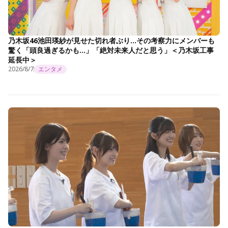
乃木坂46池田瑛紗が見せた切れ者ぶり…その考察力にメンバーも
驚く「頭良過ぎるかも…」「絶対未来人だと思う」＜乃木坂工事
延長中＞
2026/8/7
エンタメ