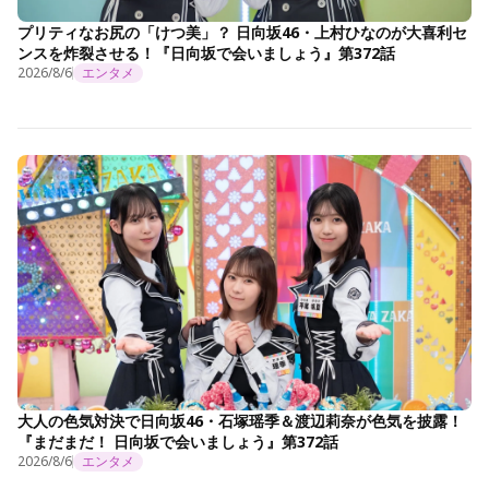
プリティなお尻の「けつ美」？ 日向坂46・上村ひなのが大喜利セ
ンスを炸裂させる！『日向坂で会いましょう』第372話
2026/8/6
エンタメ
大人の色気対決で日向坂46・石塚瑶季＆渡辺莉奈が色気を披露！
『まだまだ！ 日向坂で会いましょう』第372話
2026/8/6
エンタメ