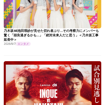
乃木坂46池田瑛紗が見せた切れ者ぶり…その考察力にメンバーも
驚く「頭良過ぎるかも…」「絶対未来人だと思う」＜乃木坂工事
延長中＞
2026/8/7
エンタメ