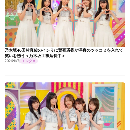
乃木坂46田村真佑のイジりに賀喜遥香が渾身のツッコミを入れて
笑いを誘う＜乃木坂工事延長中＞
2026/8/7
エンタメ