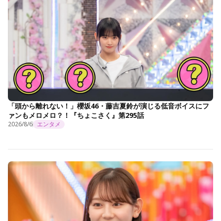
「頭から離れない！」櫻坂46・藤吉夏鈴が演じる低音ボイスにフ
ァンもメロメロ？！『ちょこさく』第295話
2026/8/6
エンタメ