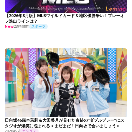
【2026年8月版】MLBワイルドカード＆地区優勝争い！プレーオ
フ進出ラインは？
23時間前
スポーツ
New
日向坂46森本茉莉＆大田美月が見せた奇跡の“ダブルプレー”にス
タジオが爆笑に包まれる＜まだまだ！日向坂で会いましょう＞
2026/8/7
エンタメ