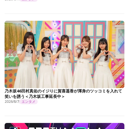
乃木坂46田村真佑のイジりに賀喜遥香が渾身のツッコミを入れて
笑いを誘う＜乃木坂工事延長中＞
2026/8/7
エンタメ