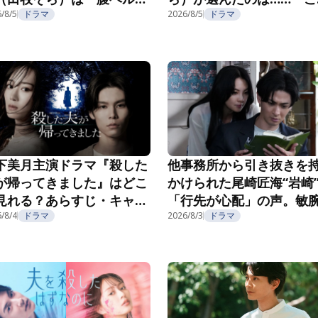
」へ！『こころのフフフ』
ろのフフフ』第2話
/8/5
ドラマ
2026/8/5
ドラマ
3話
下美月主演ドラマ『殺した
他事務所から引き抜きを
が帰ってきました』はどこ
かけられた尾崎匠海“岩崎
見れる？あらすじ・キャス
「行先が心配」の声。敏
・配信視聴方法を紹介
/8/4
ドラマ
長の企みにゾッ…『親愛
2026/8/3
ドラマ
夫へ～完璧な妻の嘘～』第
話