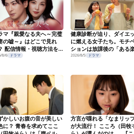
ラマ『親愛なる夫へ～完璧
健康診断が迫り、ダイエ
妻の嘘～』はどこで見れ
に燃える女子たち。モチ
？ 配信情報・視聴方法を
ションは放課後の「ある
介
/8/6
ドラマ
み」で……？『こころのフ
2026/8/5
ドラマ
フ』第5話
ずかしいお腹の音が美しい
方言が喋れる「なまリッ
色に？ 青春を求めてここ
が大流行！ こころ（田牧
（田牧そら）は「腹ベル
ら）が選んだのは……『こ