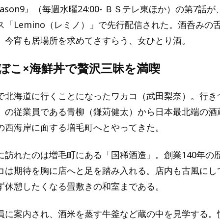
ason9』（毎週水曜24:00- ＢＳテレ東ほか）の第7話が
ス「Lemino（レミノ）」で先行配信された。酒呑みの
、今宵も居場所を求めてさすらう、女ひとり酒。
まぼこ×海鮮丼で贅沢三昧を満喫
で北海道に行くことになったワカコ（武田梨奈）。行き
』の従業員である青柳（鎌苅健太）から日本最北端の酒
の西海岸に面する増毛町へとやってきた。
に訪れたのは増毛町にある「国稀酒造」。創業140年の
コは期待を胸に店へと足を踏み入れる。店内も古風にし
ず休憩したくなる畳敷きの和室まである。
員に案内され、酒米を蒸す牛釜など蔵の中を見学する。