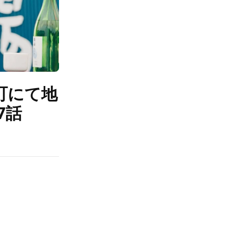
町にて地
7話