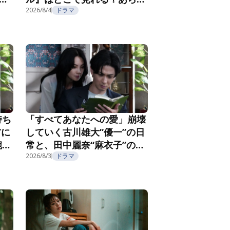
じ・キャスト・配信視聴方法
2026/8/4
ドラマ
を紹介
持ち
「すべてあなたへの愛」崩壊
”に
していく古川雄大“優一”の日
腕社
常と、田中麗奈“麻衣子”の不
なる
気味な微笑み『親愛なる夫へ
2026/8/3
ドラマ
2
～完璧な妻の嘘～』第3話