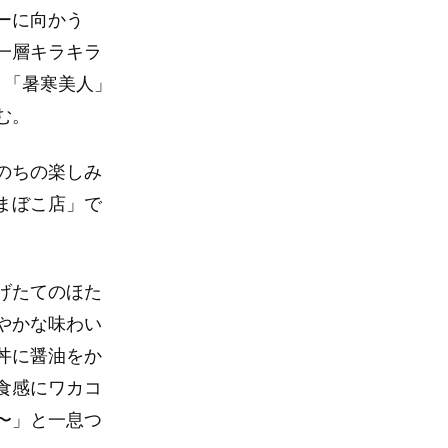
ーに向かう
一層キラキラ
」「暑寒美人」
む。
のちの楽しみ
まぼこ店」で
げたてのほた
やかな味わい
丼に醤油をか
食感にワカコ
〜」と一息つ