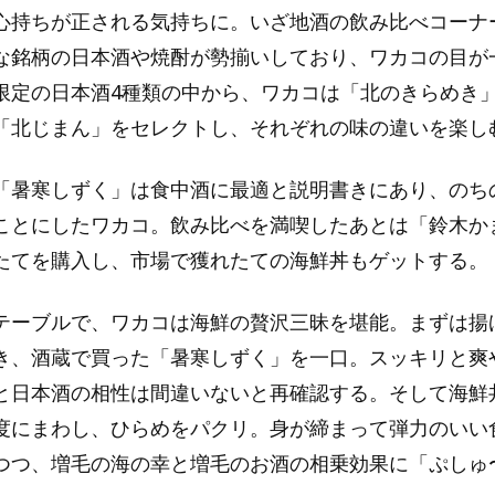
心持ちが正される気持ちに。いざ地酒の飲み比べコーナ
な銘柄の日本酒や焼酎が勢揃いしており、ワカコの目が
限定の日本酒4種類の中から、ワカコは「北のきらめき
「北じまん」をセレクトし、それぞれの味の違いを楽し
「暑寒しずく」は食中酒に最適と説明書きにあり、のち
ことにしたワカコ。飲み比べを満喫したあとは「鈴木か
たてを購入し、市場で獲れたての海鮮丼もゲットする。
テーブルで、ワカコは海鮮の贅沢三昧を堪能。まずは揚
き、酒蔵で買った「暑寒しずく」を一口。スッキリと爽
と日本酒の相性は間違いないと再確認する。そして海鮮
度にまわし、ひらめをパクリ。身が締まって弾力のいい
つつ、増毛の海の幸と増毛のお酒の相乗効果に「ぷしゅ