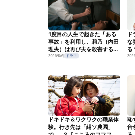
1度目の人生で起きた「ある
ド
事故」を利用し、莉乃（内田
な
理央）は再び夫を殺害する
る
『夫を殺したはずなのに』第
2026/8/6
ドラマ
紹
2026
2話
恥
ドキドキ＆ワクワクの職業体
音
験。行き先は「紺ソ農園」
ろ
で……？『こころのフフフ』