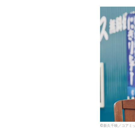
©新久千映／コアミッ