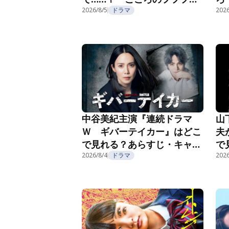
部
第4話
2026/8/5
ドラマ
2026
第
中谷美紀主演『連続ドラマ
山
Ｗ ギバーテイカー』はどこ
夫
で見れる？あらすじ・キャス
で
ト・配信視聴方法を紹介
2026/8/4
ドラマ
ト
2026