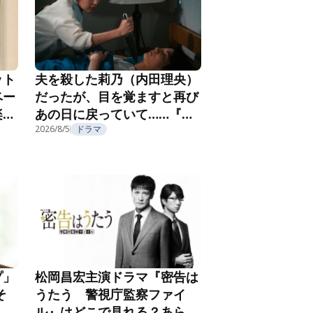
ット
夫を殺した莉乃（内田理央）
ベー
だったが、目を覚ますと再び
楽し
あの日に戻っていて……『夫
フ
を殺したはずなのに』第2話
2026/8/5
ドラマ
プ」
松岡昌宏主演ドラマ『密告は
そ
うたう 警視庁監察ファイ
こ
ル』はどこで見れる？あらす