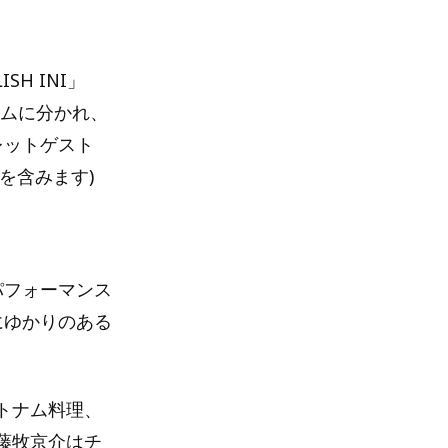
H INI」
ームに分かれ、
レットゲスト
を含みます)
パフォーマンス
にゆかりのある
トナム料理、
藤牧京介はチ