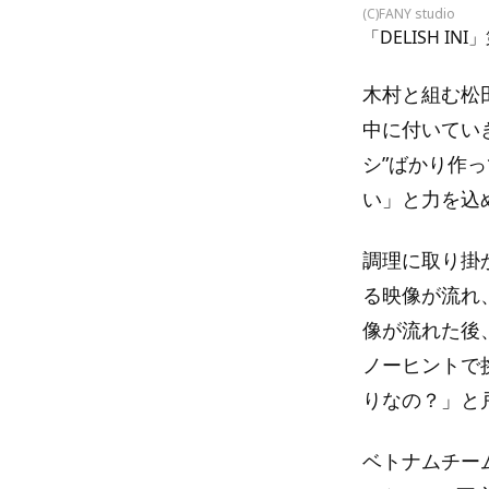
(C)FANY studio
「DELISH IN
木村と組む松
中に付いてい
シ”ばかり作
い」と力を込
調理に取り掛
る映像が流れ
像が流れた後
ノーヒントで
りなの？」と
ベトナムチー