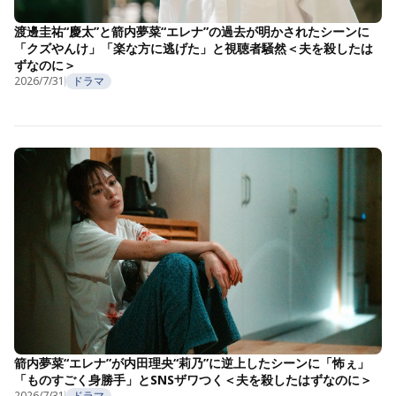
渡邊圭祐“慶太”と箭内夢菜“エレナ”の過去が明かされたシーンに
「クズやんけ」「楽な方に逃げた」と視聴者騒然＜夫を殺したは
ずなのに＞
2026/7/31
ドラマ
箭内夢菜“エレナ”が内田理央“莉乃”に逆上したシーンに「怖ぇ」
「ものすごく身勝手」とSNSザワつく＜夫を殺したはずなのに＞
2026/7/31
ドラマ