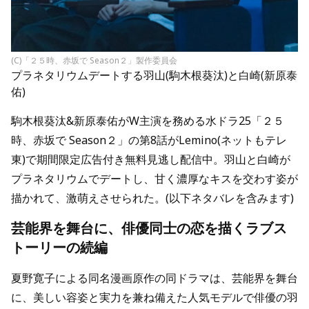
(C)「２５時、赤坂で Season２」製作委員会
プラネタリウムデートする羽山(駒木根葵汰)と白崎(新原泰
佑)
駒木根葵汰&新原泰佑がW主演を務める水ドラ25「２５
時、赤坂で Season２」の第8話がLemino(ネットもテレ
東)で期間限定広告付き無料見逃し配信中。羽山と白崎が
プラネタリウムでデートし、甘く濃厚なキスを交わす姿が
描かれて、激萌えさせられた。(以下ネタバレを含みます)
芸能界を舞台に、俳優同士の恋を描くラブス
トーリーの続編
夏野寛子による同名漫画原作の同ドラマは、芸能界を舞台
に、美しい容姿と実力を兼ね備えた人気モデルで俳優の羽