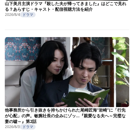
山下美月主演ドラマ『殺した夫が帰ってきました』はどこで見れ
る？あらすじ・キャスト・配信視聴方法を紹介
2026/8/4
ドラマ
他事務所から引き抜きを持ちかけられた尾崎匠海“岩崎”に「行先
が心配」の声。敏腕社長の企みにゾッ…『親愛なる夫へ～完璧な
妻の嘘～』第2話
2026/8/3
ドラマ