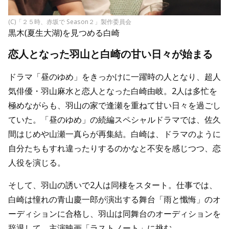
(C)「２５時、赤坂で Season２」製作委員会
黒木(夏生大湖)を見つめる白崎
恋人となった羽山と白崎の甘い日々が始まる
ドラマ「昼のゆめ」をきっかけに一躍時の人となり、超人
気俳優・羽山麻水と恋人となった白崎由岐。2人は多忙を
極めながらも、羽山の家で逢瀬を重ねて甘い日々を過ごし
ていた。「昼のゆめ」の続編スペシャルドラマでは、佐久
間はじめや山瀬一真らが再集結。白崎は、ドラマのように
自分たちもすれ違ったりするのかなと不安を感じつつ、恋
人役を演じる。
そして、羽山の誘いで2人は同棲をスタート。仕事では、
白崎は憧れの青山慶一郎が演出する舞台「雨と懺悔」のオ
ーディションに合格し、羽山は同舞台のオーディションを
辞退して、主演映画「ラストノート」に挑む。