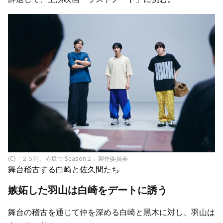
(C)「２５時、赤坂で Season２」製作委員会
舞台稽古する白崎と佐久間たち
嫉妬した羽山は白崎をデートに誘う
舞台の稽古を通じて仲を深める白崎と黒木に対し、羽山は