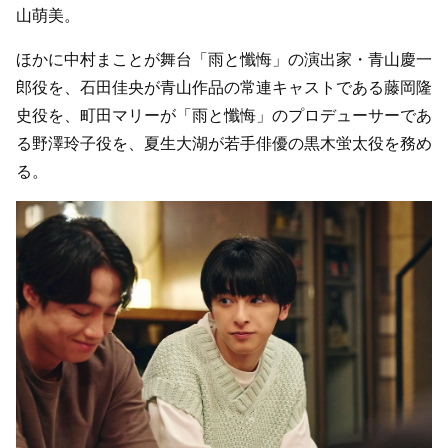
山萌美。
ほかに中村まことが舞台「雨と懺悔」の演出家・青山慶一
郎役を、石田佳央が青山作品の常連キャストである藤岡隆
史役を、町田マリーが「雨と懺悔」のプロデューサーであ
る野澤玲子役を、夏生大湖が若手俳優の黒木蛍太役を務め
る。