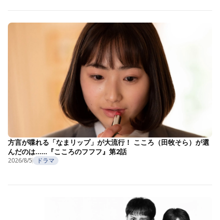
方言が喋れる「なまリップ」が大流行！ こころ（田牧そら）が選
んだのは……『こころのフフフ』第2話
2026/8/5
ドラマ