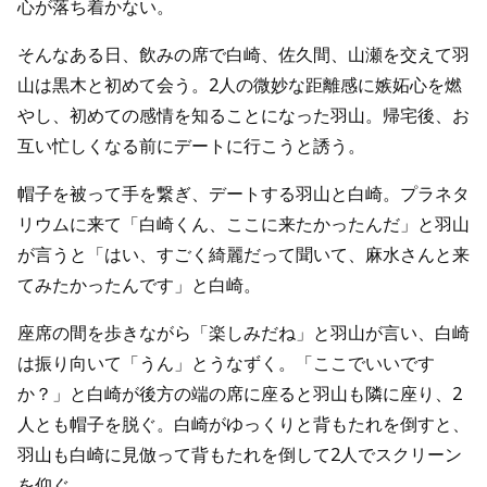
心が落ち着かない。
そんなある日、飲みの席で白崎、佐久間、山瀬を交えて羽
山は黒木と初めて会う。2人の微妙な距離感に嫉妬心を燃
やし、初めての感情を知ることになった羽山。帰宅後、お
互い忙しくなる前にデートに行こうと誘う。
帽子を被って手を繋ぎ、デートする羽山と白崎。プラネタ
リウムに来て「白崎くん、ここに来たかったんだ」と羽山
が言うと「はい、すごく綺麗だって聞いて、麻水さんと来
てみたかったんです」と白崎。
座席の間を歩きながら「楽しみだね」と羽山が言い、白崎
は振り向いて「うん」とうなずく。「ここでいいです
か？」と白崎が後方の端の席に座ると羽山も隣に座り、2
人とも帽子を脱ぐ。白崎がゆっくりと背もたれを倒すと、
羽山も白崎に見倣って背もたれを倒して2人でスクリーン
を仰ぐ。