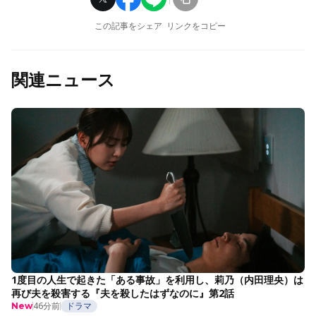
この記事をシェア
リンクをコピー
関連ニュース
1度目の人生で起きた「ある事故」を利用し、莉乃（内田理央）は
再び夫を殺害する『夫を殺したはずなのに』第2話
46分前
ドラマ
New