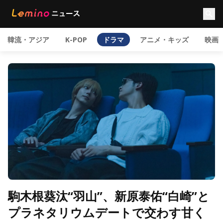
韓流・アジア
K-POP
ドラマ
アニメ・キッズ
映画
駒木根葵汰“羽山”、新原泰佑“白崎”と
プラネタリウムデートで交わす甘く