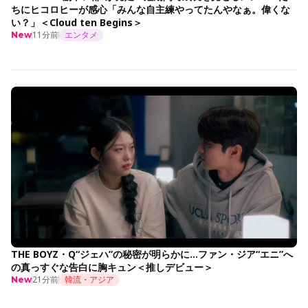
ちにヒコロヒーが感心「みんな自主練やってたんやなぁ。偉くな
い？」＜Cloud ten Begins＞
11分前
エンタメ
New
THE BOYZ・Q“ジェハ”の秘密が明らかに…ファン・ジア“エニ”へ
の真っすぐな告白に胸キュン＜推しデビュー＞
21分前
韓流・アジア
New