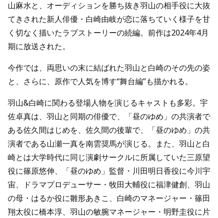
山麻水と、オーディションを勝ち抜き羽山の相手役に大抜
てきされた新人俳優・白崎由岐が恋に落ちていく様子を甘
く切なく描いたラブストーリーの続編。前作は2024年4月
期に放送された。
今作では、両思いの末に結ばれた羽山と白崎のその先の姿
と、さらに、原作で人気を博す“舞台編”も描かれる。
羽山&白崎に関わる登場人物を演じるキャストも多彩。宇
佐卓真は、羽山と同期の俳優で、「昼のゆめ」の共演者で
ある佐久間はじめを、佐久間の後輩で、「昼のゆめ」の共
演者である山瀬一真を南雲奨馬が演じる。また、羽山と白
崎とは大学時代に同じ演劇サークルに所属していた三原望
役に篠原悠伸、「昼のゆめ」監督・川田明日香役に今川宇
宙、ドラマプロデューサー・牧田大輔役に福津健創、羽山
の母・はるか役に雛形あきこ、白崎のマネージャー・篠田
翔太役に橋本淳、羽山の敏腕マネージャー・明野圭役に片