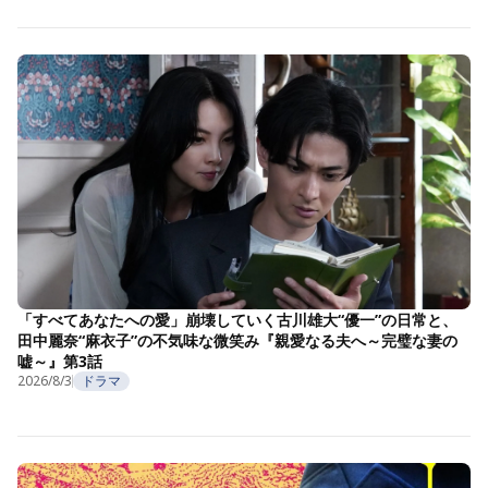
「すべてあなたへの愛」崩壊していく古川雄大“優一”の日常と、
田中麗奈“麻衣子”の不気味な微笑み『親愛なる夫へ～完璧な妻の
嘘～』第3話
2026/8/3
ドラマ