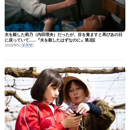
夫を殺した莉乃（内田理央）だったが、目を覚ますと再びあの日
に戻っていて……『夫を殺したはずなのに』第2話
2026/8/5
ドラマ