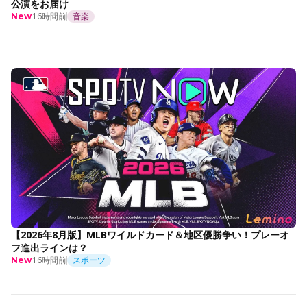
公演をお届け
16時間前
音楽
New
【2026年8月版】MLBワイルドカード＆地区優勝争い！プレーオ
フ進出ラインは？
16時間前
スポーツ
New