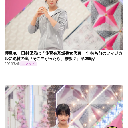
櫻坂46・田村保乃は「体育会系爆美女代表」？ 持ち前のフィジカ
ルに絶賛の嵐『そこ曲がったら、櫻坂？』第295話
2026/8/6
エンタメ