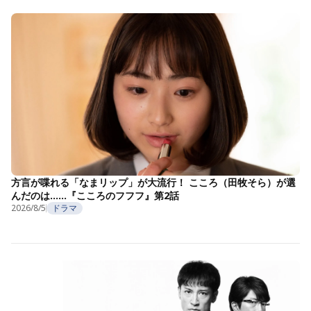
方言が喋れる「なまリップ」が大流行！ こころ（田牧そら）が選
んだのは……『こころのフフフ』第2話
2026/8/5
ドラマ