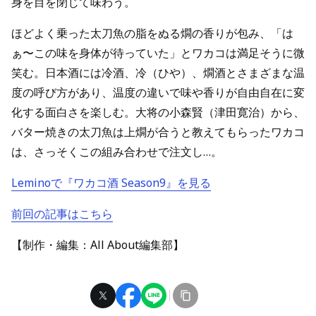
身を目を閉じて味わう。
ほどよく乗った太刀魚の脂をぬる燗の香りが包み、「は
ぁ〜この味を身体が待っていた」とワカコは満足そうに微
笑む。日本酒には冷酒、冷（ひや）、燗酒とさまざまな温
度の呼び方があり、温度の違いで味や香りが自由自在に変
化する面白さを楽しむ。大将の小森賢（津田寛治）から、
バター焼きの太刀魚は上燗が合うと教えてもらったワカコ
は、さっそくこの組み合わせで注文し…。
Leminoで『ワカコ酒 Season9』を見る
前回の記事はこちら
【制作・編集：All About編集部】