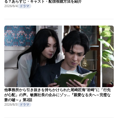
る？あらすじ・キャスト・配信視聴方法を紹介
2026/8/4
ドラマ
他事務所から引き抜きを持ちかけられた尾崎匠海“岩崎”に「行先
が心配」の声。敏腕社長の企みにゾッ…『親愛なる夫へ～完璧な
妻の嘘～』第2話
2026/8/3
ドラマ