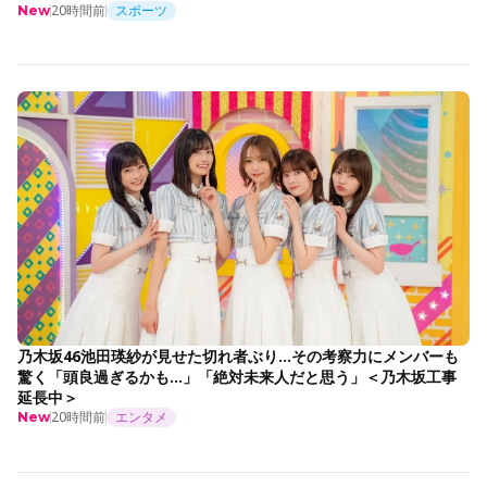
20時間前
スポーツ
New
乃木坂46池田瑛紗が見せた切れ者ぶり…その考察力にメンバーも
驚く「頭良過ぎるかも…」「絶対未来人だと思う」＜乃木坂工事
延長中＞
20時間前
エンタメ
New