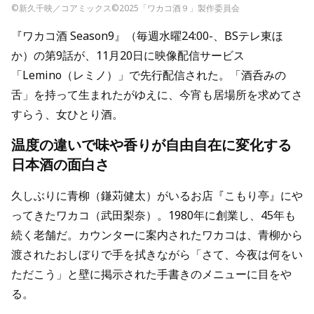
©新久千映／コアミックス©2025「ワカコ酒９」製作委員会
『ワカコ酒 Season9』（毎週水曜24:00-、BSテレ東ほ
か）の第9話が、11月20日に映像配信サービス
「Lemino（レミノ）」で先行配信された。「酒呑みの
舌」を持って生まれたがゆえに、今宵も居場所を求めてさ
すらう、女ひとり酒。
温度の違いで味や香りが自由自在に変化する
日本酒の面白さ
久しぶりに青柳（鎌苅健太）がいるお店『こもり亭』にや
ってきたワカコ（武田梨奈）。1980年に創業し、45年も
続く老舗だ。カウンターに案内されたワカコは、青柳から
渡されたおしぼりで手を拭きながら「さて、今夜は何をい
ただこう」と壁に掲示された手書きのメニューに目をや
る。