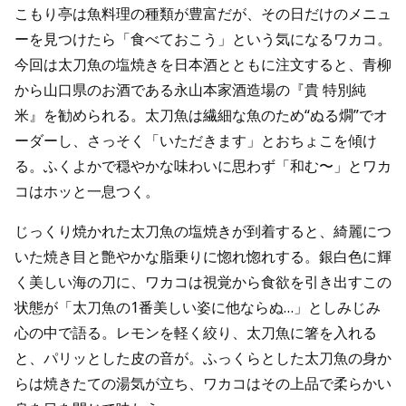
こもり亭は魚料理の種類が豊富だが、その日だけのメニュ
ーを見つけたら「食べておこう」という気になるワカコ。
今回は太刀魚の塩焼きを日本酒とともに注文すると、青柳
から山口県のお酒である永山本家酒造場の『貴 特別純
米』を勧められる。太刀魚は繊細な魚のため“ぬる燗”でオ
ーダーし、さっそく「いただきます」とおちょこを傾け
る。ふくよかで穏やかな味わいに思わず「和む〜」とワカ
コはホッと一息つく。
じっくり焼かれた太刀魚の塩焼きが到着すると、綺麗につ
いた焼き目と艶やかな脂乗りに惚れ惚れする。銀白色に輝
く美しい海の刀に、ワカコは視覚から食欲を引き出すこの
状態が「太刀魚の1番美しい姿に他ならぬ…」としみじみ
心の中で語る。レモンを軽く絞り、太刀魚に箸を入れる
と、パリッとした皮の音が。ふっくらとした太刀魚の身か
らは焼きたての湯気が立ち、ワカコはその上品で柔らかい