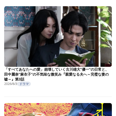
「すべてあなたへの愛」崩壊していく古川雄大“優一”の日常と、
田中麗奈“麻衣子”の不気味な微笑み『親愛なる夫へ～完璧な妻の
嘘～』第3話
2026/8/3
ドラマ