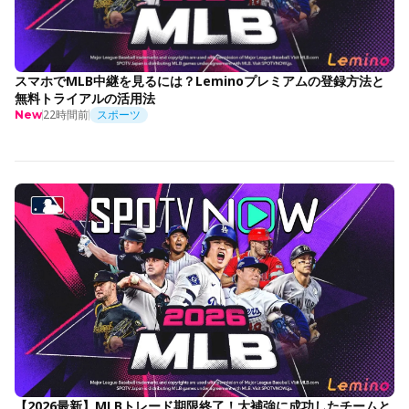
スマホでMLB中継を見るには？Leminoプレミアムの登録方法と
無料トライアルの活用法
22時間前
スポーツ
New
【2026最新】MLBトレード期限終了！大補強に成功したチームと