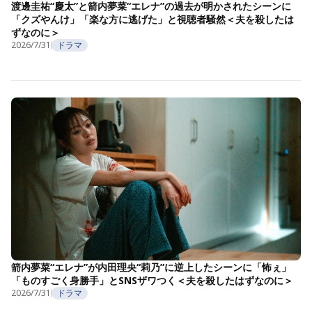
渡邊圭祐“慶太”と箭内夢菜“エレナ”の過去が明かされたシーンに
「クズやんけ」「楽な方に逃げた」と視聴者騒然＜夫を殺したは
ずなのに＞
2026/7/31
ドラマ
箭内夢菜“エレナ”が内田理央“莉乃”に逆上したシーンに「怖ぇ」
「ものすごく身勝手」とSNSザワつく＜夫を殺したはずなのに＞
2026/7/31
ドラマ