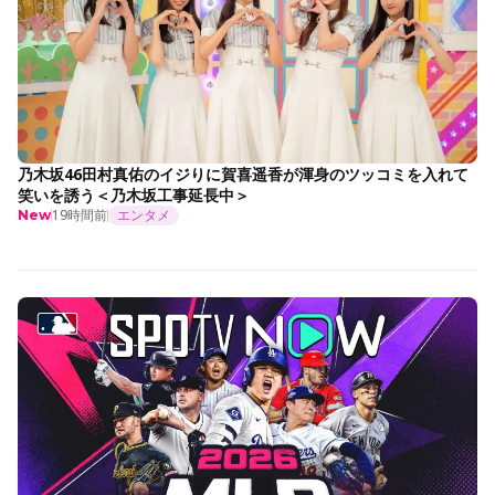
乃木坂46田村真佑のイジりに賀喜遥香が渾身のツッコミを入れて
笑いを誘う＜乃木坂工事延長中＞
19時間前
エンタメ
New