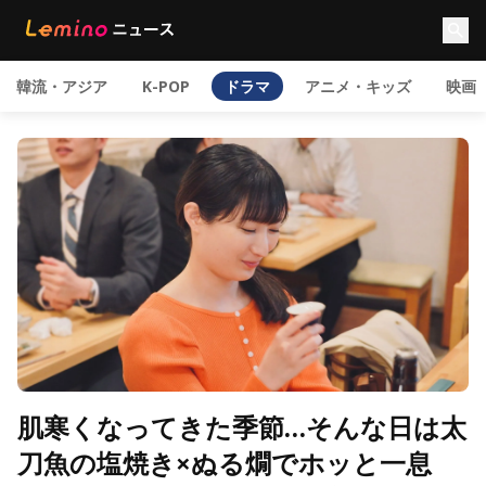
韓流・アジア
K-POP
ドラマ
アニメ・キッズ
映画
肌寒くなってきた季節…そんな日は太
刀魚の塩焼き×ぬる燗でホッと一息