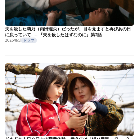
夫を殺した莉乃（内田理央）だったが、目を覚ますと再びあの日
に戻っていて……『夫を殺したはずなのに』第2話
2026/8/5
ドラマ
ドキドキ＆ワクワクの職業体験。行き先は「紺ソ農園」で……？