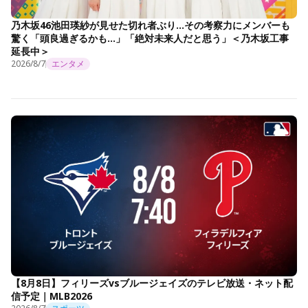
乃木坂46池田瑛紗が見せた切れ者ぶり…その考察力にメンバーも
驚く「頭良過ぎるかも…」「絶対未来人だと思う」＜乃木坂工事
延長中＞
2026/8/7
エンタメ
【8月8日】フィリーズvsブルージェイズのテレビ放送・ネット配
信予定｜MLB2026