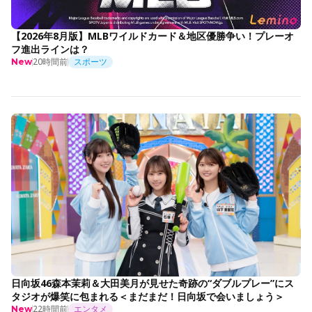
【2026年8月版】MLBワイルドカード＆地区優勝争い！プレーオ
フ進出ラインは？
20時間前
スポーツ
New
日向坂46森本茉莉＆大田美月が見せた奇跡の“ダブルプレー”にス
タジオが爆笑に包まれる＜まだまだ！日向坂で会いましょう＞
22時間前
エンタメ
New