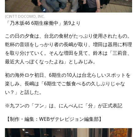
(C)NTT DOCOMO, INC.
「乃木坂46 6期生稼働中」第9より
この日の夕食は、台北の食材がたっぷり使用されたもの。
乾杯の音頭をしっかり者の長嶋が取り、増田は器用に料理
を取り分けていく。そんな増田を見て、鈴木は「三莉音、
最近大人っぽくなったよね」としみじみ。
初の海外ロケ初日、6期生の10人は台北らしいスポットを
楽しみ、長嶋は「6期生でご飯食べるの久しぶりじゃな
い？」と話した。
※九フンの「フン」は、にんべんに「分」が正式表記
【制作・編集：WEBザテレビジョン編集部】