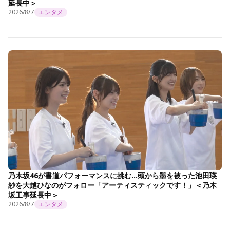
延長中＞
2026/8/7
エンタメ
乃木坂46が書道パフォーマンスに挑む…頭から墨を被った池田瑛
紗を大越ひなのがフォロー「アーティスティックです！」＜乃木
坂工事延長中＞
2026/8/7
エンタメ