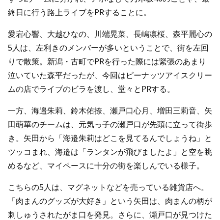
終日に行う路上ライブをPRすることに。
愛宕心響、大越ひなの、川端晃菜、長嶋凛桜、森平麗心の
5人は、左利きのメンバーが多いということで、街を左回
りで散策。新潟・古町でPRを行った際には緊張のあまり
泣いていた森平だったが、今回はピーナッツアイスクリー
ムの店でライブのビラを渡し、堂々とPRする。
一方、海邉朱莉、鈴木佑捺、瀬戸口心月、増田三莉音、矢
田萌華のチームは、元気っ子の瀬戸口が先頭に立って街歩
き。矢田から「海邉朱莉はどこを見てるんでしょうね」と
ツッコまれ、海邉は「ランタンが飛びましたよ」と空を眺
めるなど、マイペースに十分の街を楽しんでいる様子。
こちらの5人は、マグネットなどを売っている雑貨店へ。
「肉まんのグッズが大好き」という矢田は、肉まんの柄が
刺しゅうされたがま口を発見。さらに、瀬戸口が見つけた