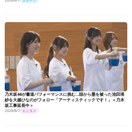
2026/8/7
スポーツ
乃木坂46が書道パフォーマンスに挑む…頭から墨を被った池田瑛
紗を大越ひなのがフォロー「アーティスティックです！」＜乃木
坂工事延長中＞
2026/8/7
エンタメ