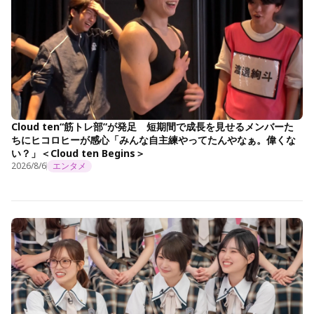
Cloud ten“筋トレ部”が発足 短期間で成長を見せるメンバーた
ちにヒコロヒーが感心「みんな自主練やってたんやなぁ。偉くな
い？」＜Cloud ten Begins＞
2026/8/6
エンタメ