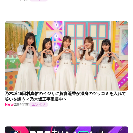
乃木坂46田村真佑のイジりに賀喜遥香が渾身のツッコミを入れて
笑いを誘う＜乃木坂工事延長中＞
23時間前
エンタメ
New