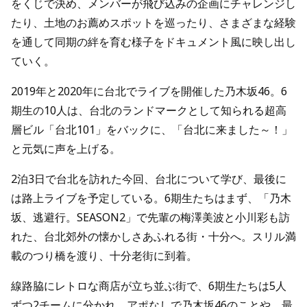
をくじで決め、メンバーが飛び込みの企画にチャレンジし
たり、土地のお薦めスポットを巡ったり、さまざまな経験
を通して同期の絆を育む様子をドキュメント風に映し出し
ていく。
2019年と2020年に台北でライブを開催した乃木坂46。6
期生の10人は、台北のランドマークとして知られる超高
層ビル「台北101」をバックに、「台北に来ました～！」
と元気に声を上げる。
2泊3日で台北を訪れた今回、台北について学び、最後に
は路上ライブを予定している。6期生たちはまず、「乃木
坂、逃避行。SEASON2」で先輩の梅澤美波と小川彩も訪
れた、台北郊外の懐かしさあふれる街・十分へ。スリル満
載のつり橋を渡り、十分老街に到着。
線路脇にレトロな商店が立ち並ぶ街で、6期生たちは5人
ずつ2チームに分かれ、アポなしで乃木坂46のことや、最