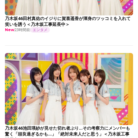
乃木坂46田村真佑のイジりに賀喜遥香が渾身のツッコミを入れて
笑いを誘う＜乃木坂工事延長中＞
23時間前
エンタメ
New
乃木坂46池田瑛紗が見せた切れ者ぶり…その考察力にメンバーも
驚く「頭良過ぎるかも…」「絶対未来人だと思う」＜乃木坂工事