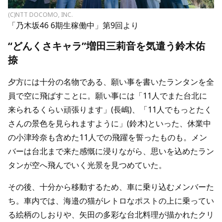
(C)NTT DOCOMO, INC.
「乃木坂46 6期生稼働中」第9回より
“どんくさキャラ”増田三莉音を気遣う鈴木佑
捺
夕方には十分の名物である、願い事を書いたランタンを全
員で空に飛ばすことに。願い事には「11人でまた台北に
来られるくらい頑張ります」(長嶋)、「11人でもっとたく
さんの景色を見られますように」(鈴木)といった、休業中
の小津玲奈も含めた11人での飛躍を誓ったものも。メン
バーは台北まで来た感慨に浸りながら、思いを込めたラン
タンが空へ飛んでいく光景を見つめていた。
その後、十分から移動するため、車に乗り込むメンバーた
ち。車内では、海邉の猫がレトロなポストの上に乗ってい
る絵柄のしおりや、矢田の多彩な台北料理が描かれたクリ