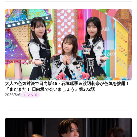
大人の色気対決で日向坂46・石塚瑶季＆渡辺莉奈が色気を披露！
『まだまだ！ 日向坂で会いましょう』第372話
2026/8/6
エンタメ