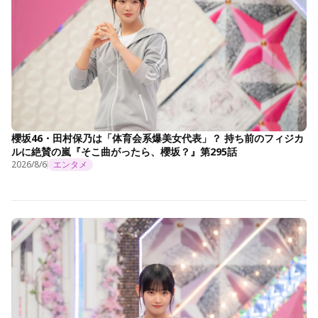
櫻坂46・田村保乃は「体育会系爆美女代表」？ 持ち前のフィジカ
ルに絶賛の嵐『そこ曲がったら、櫻坂？』第295話
2026/8/6
エンタメ