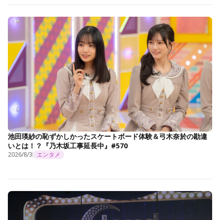
池田瑛紗の恥ずかしかったスケートボード体験＆弓木奈於の勘違
いとは！？『乃木坂工事延長中』#570
2026/8/3
エンタメ