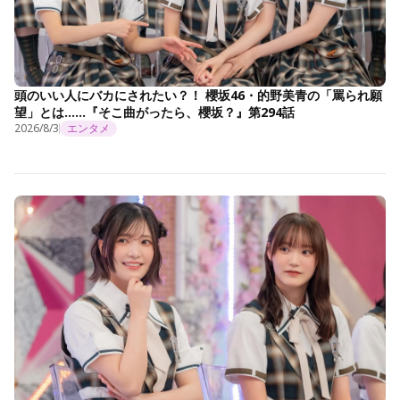
頭のいい人にバカにされたい？！ 櫻坂46・的野美青の「罵られ願
望」とは……『そこ曲がったら、櫻坂？』第294話
2026/8/3
エンタメ