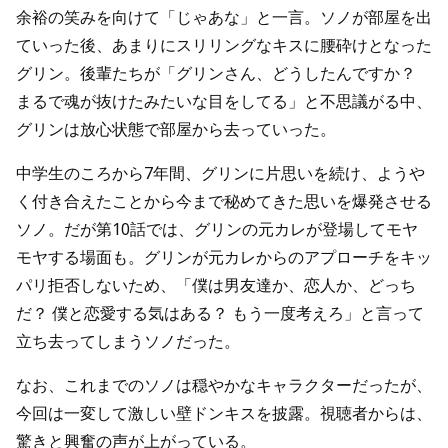
余裕の笑みを向けて「じゃあな」と一言。ソノが部屋を出
ていった後、あまりにスリリングなキスに腰砕けとなった
グリン。後輩たちが「グリンさん、どうしたんですか？
まるで魂が抜けたみたいな目をしてる」と不思議がる中、
グリンは放心状態で部屋から去っていった。
中学生のころから7年間、グリンに片思いを続け、ようや
く付き合えたことから今まで秘めてきた思いを爆発させる
ソノ。だが第10話では、グリンの元カレが登場してモヤ
モヤする場面も。グリンが元カレからのアプローチをキッ
パリ拒否しないため、「僕は男友達か、恋人か、どっち
だ？ 僕と恋愛する気はある？ もう一度考えろ」と言って
立ち去ってしまうソノだった。
なお、これまでのソノは穏やかなキャラクターだったが、
今回は一変して激しい壁ドンキスを披露。視聴者からは、
驚きと興奮の声が上がっている。