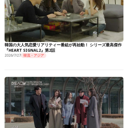
韓国の大人気恋愛リアリティー番組が再始動！ シリーズ最高傑作
『HEART SIGNAL2』第2話
2026/7/27
韓流・アジア