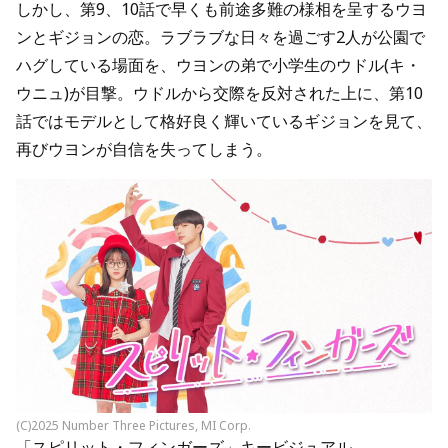
しかし、第9、10話で早くも前途多難の様相を呈するウヨ
ンとギジョンの恋。ラブラブな日々を過ごす2人が公園で
ハグしている場面を、ウヨンの弟で小学生のウドル(キ・
ウニュ)が目撃。ウドルから交際を反対された上に、第10
話ではモデルとして格好良く輝いているギジョンを見て、
再びウヨンが自信を失ってしまう。
(C)2025 Number Three Pictures, MI Corp.
「スピリット・フィンガーズ」キービジュアル