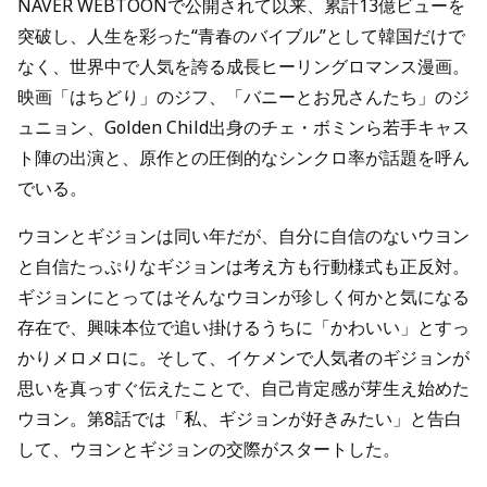
NAVER WEBTOONで公開されて以来、累計13億ビューを
突破し、人生を彩った“青春のバイブル”として韓国だけで
なく、世界中で人気を誇る成長ヒーリングロマンス漫画。
映画「はちどり」のジフ、「バニーとお兄さんたち」のジ
ュニョン、Golden Child出身のチェ・ボミンら若手キャス
ト陣の出演と、原作との圧倒的なシンクロ率が話題を呼ん
でいる。
ウヨンとギジョンは同い年だが、自分に自信のないウヨン
と自信たっぷりなギジョンは考え方も行動様式も正反対。
ギジョンにとってはそんなウヨンが珍しく何かと気になる
存在で、興味本位で追い掛けるうちに「かわいい」とすっ
かりメロメロに。そして、イケメンで人気者のギジョンが
思いを真っすぐ伝えたことで、自己肯定感が芽生え始めた
ウヨン。第8話では「私、ギジョンが好きみたい」と告白
して、ウヨンとギジョンの交際がスタートした。