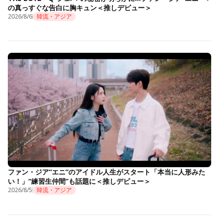
の真っすぐな告白に胸キュン＜推しデビュー＞
2026/8/6
韓流・アジア
ファン・ジア“エニ”のアイドル人生がスタート「本当に人形みた
い！」“練習生仲間”も話題に＜推しデビュー＞
2026/8/5
韓流・アジア