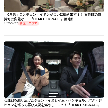
「0票男」ことチョン・イドンがついに動き出す？！ 女性陣の気
持ちに変化が……『HEART SIGNAL3』第3話
2026/7/27
韓流・アジア
心理戦を繰り広げたチョン・イヌとイム・ハンギョル。パク・ジ
ヒョンを巡って再び火花を燃やし……？！『HEART SIGNAL3』