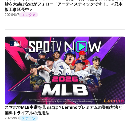
紗を大越ひなのがフォロー「アーティスティックです！」＜乃木
坂工事延長中＞
2026/8/7
エンタメ
スマホでMLB中継を見るには？Leminoプレミアムの登録方法と
無料トライアルの活用法
2026/8/7
スポーツ