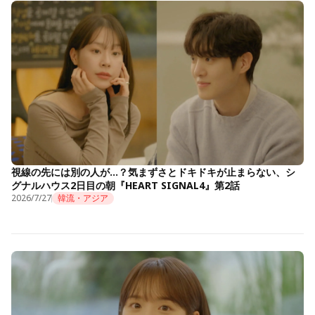
視線の先には別の人が…？気まずさとドキドキが止まらない、シ
グナルハウス2日目の朝『HEART SIGNAL4』第2話
2026/7/27
韓流・アジア