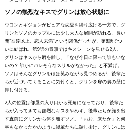
ソノの熱烈なキスでグリンは放心状態に
ウヨンとギジョンがピュアな恋愛を繰り広げる一方で、グ
リンとソノのカップルには少し大人な展開が訪れる。長い
間“友達以上、恋人未満”という関係だったが、第8話でつ
いに結ばれ、第9話の冒頭ではキスシーンを見せる2人。
グリンはキスから唇を離し、「なぜ今日に限って誰もいな
いの？ 誰かにバレそうなスリルがなかった」と不満げ。
ソノはそんなグリンをほほ笑みながら見つめるが、後輩た
ちが近づいてくることに気付くと、グリンを扉の裏の壁に
押し付ける。
2人の位置は部屋の入り口から死角になっており、後輩た
ちが入ってきても熱烈なキスをやめず、後輩たちが顔を出
す直前にグリンから体を離すソノ。「おお、来たか」と何
事もなかったかのように後輩たちに話し掛け、グリンには