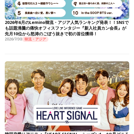
2026年6月のLemino韓流・アジア人気ランキング発表！！SNSで
も話題沸騰の痛快オフィスファンタジー『新入社員カン会長』が
先月10位から怒涛のごぼう抜きで初の首位獲得！
2026/7/30
韓流・アジア