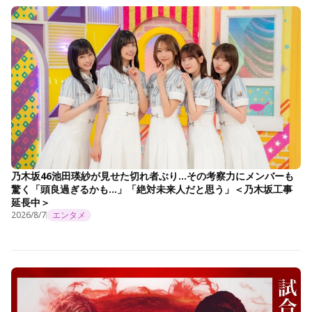
乃木坂46池田瑛紗が見せた切れ者ぶり…その考察力にメンバーも
驚く「頭良過ぎるかも…」「絶対未来人だと思う」＜乃木坂工事
延長中＞
2026/8/7
エンタメ