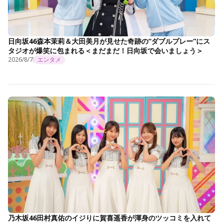
日向坂46森本茉莉＆大田美月が見せた奇跡の“ダブルプレー”にス
タジオが爆笑に包まれる＜まだまだ！日向坂で会いましょう＞
2026/8/7
エンタメ
乃木坂46田村真佑のイジりに賀喜遥香が渾身のツッコミを入れて