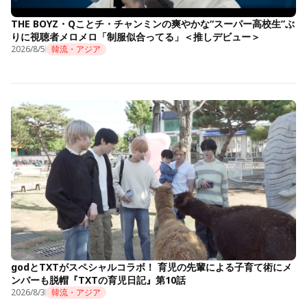
THE BOYZ・Qことチ・チャンミンの爽やかな“スーパー高校生”ぶ
りに視聴者メロメロ「制服似合ってる」＜推しデビュー＞
2026/8/5
韓流・アジア
godとTXTがスペシャルコラボ！ 育児の先輩による子育て術にメ
ンバーも脱帽『TXTの育児日記』第10話
2026/8/3
韓流・アジア