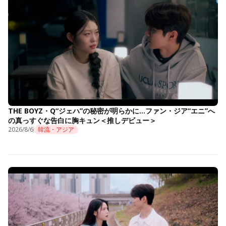
THE BOYZ・Q“ジェハ”の秘密が明らかに…ファン・ジア“エニ”へ
の真っすぐな告白に胸キュン＜推しデビュー＞
2026/8/6
韓流・アジア