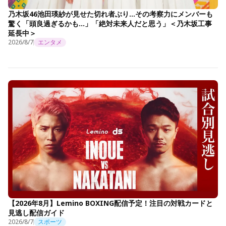
乃木坂46池田瑛紗が見せた切れ者ぶり…その考察力にメンバーも
驚く「頭良過ぎるかも…」「絶対未来人だと思う」＜乃木坂工事
延長中＞
2026/8/7
エンタメ
【2026年8月】Lemino BOXING配信予定！注目の対戦カードと
見逃し配信ガイド
2026/8/7
スポーツ