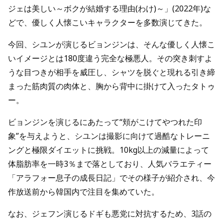
ジェは美しい～ボクが結婚する理由(わけ)～」(2022年)な
どで、優しく人懐こいキャラクターを多数演じてきた。
今回、シユンが演じるビョンジンは、そんな優しく人懐こ
いイメージとは180度違う完全な極悪人。その突き刺すよ
うな目つきが相手を威圧し、シャツを脱ぐと現れる引き締
まった筋肉質の肉体と、胸から背中に掛けて入ったタトゥ
ー。
ビョンジンを演じるにあたって“頬がこけてやつれた印
象”を与えようと、シユンは撮影に向けて過酷なトレーニ
ングと極限ダイエットに挑戦。10kg以上の減量によって
体脂肪率を一時3％まで落としており、人気バラエティー
「アラフォー息子の成長日記」でその様子が紹介され、今
作放送前から韓国内で注目を集めていた。
なお、ジェフン演じるドギも悪党に対抗するため、3話の