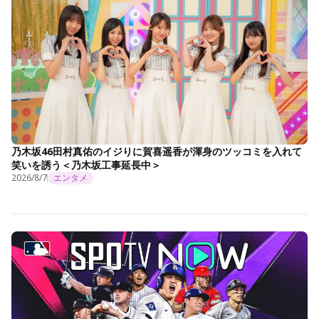
乃木坂46田村真佑のイジりに賀喜遥香が渾身のツッコミを入れて
笑いを誘う＜乃木坂工事延長中＞
2026/8/7
エンタメ