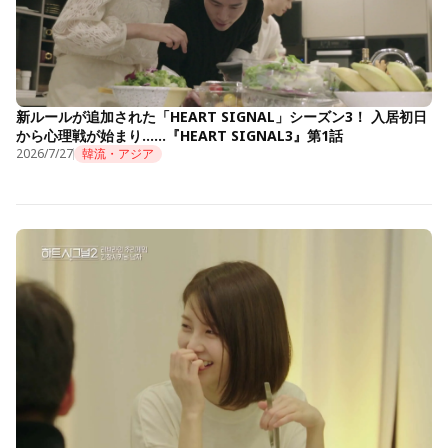
新ルールが追加された「HEART SIGNAL」シーズン3！ 入居初日
から心理戦が始まり……『HEART SIGNAL3』第1話
2026/7/27
韓流・アジア