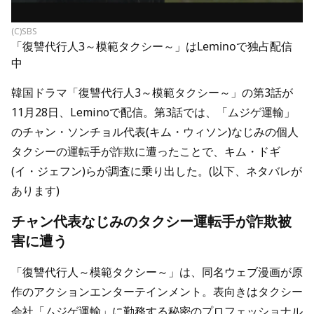
(C)SBS
「復讐代行人3～模範タクシー～」はLeminoで独占配信
中
韓国ドラマ「復讐代行人3～模範タクシー～」の第3話が
11月28日、Leminoで配信。第3話では、「ムジゲ運輸」
のチャン・ソンチョル代表(キム・ウィソン)なじみの個人
タクシーの運転手が詐欺に遭ったことで、キム・ドギ
(イ・ジェフン)らが調査に乗り出した。(以下、ネタバレが
あります)
チャン代表なじみのタクシー運転手が詐欺被
害に遭う
「復讐代行人～模範タクシー～」は、同名ウェブ漫画が原
作のアクションエンターテインメント。表向きはタクシー
会社「ムジゲ運輸」に勤務する秘密のプロフェッショナル