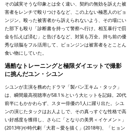
その誠実そうな印象とは全く違い、契約の無効を訴えた被
害者をレンチで殴りつけるなど、この上ない極悪人のビョ
ンジン。殴った被害者から訴えられないよう、その場にい
た部下も殴り「診断書を持って警察へ行け。相互暴行で罰
金を払えば済む」と告げるなど、対策も万全。持ち前の優
秀な頭脳をフル活用して、ビョンジンは被害者をとことん
食い物にしていた。
過酷なトレーニングと極限ダイエットで撮影
に挑んだユン・シユン
シユンが主演を務めたドラマ「製パン王キム・タック」
は、瞬間最高視聴率が58.1％という大ヒットを記録。20代
前半にもかかわらず、スター俳優の1人に躍り出た。シユ
ンの演じたタックはお人よしで、その真っすぐな性格で高
い好感度を獲得し、さらに「となりの美男＜イケメン＞」
(2013年)や時代劇「大君～愛を描く」(2018年)、「ヒョン