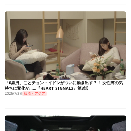
「0票男」ことチョン・イドンがついに動き出す？！ 女性陣の気
持ちに変化が……『HEART SIGNAL3』第3話
2026/7/27
韓流・アジア