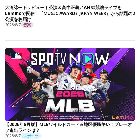
大滝詠一トリビュート公演＆高中正義／ANRI競演ライブを
Leminoで配信！『MUSIC AWARDS JAPAN WEEK』から話題の2
公演をお届け
2026/8/7
音楽
【2026年8月版】MLBワイルドカード＆地区優勝争い！プレーオ
フ進出ラインは？
2026/8/7
スポーツ