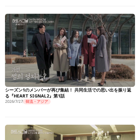
シーズン1のメンバーが再び集結！ 共同生活での思い出を振り返
る『HEART SIGNAL2』第1話
2026/7/27
韓流・アジア