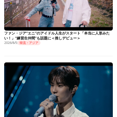
ファン・ジア“エニ”のアイドル人生がスタート「本当に人形みた
い！」“練習生仲間”も話題に＜推しデビュー＞
2026/8/5
韓流・アジア