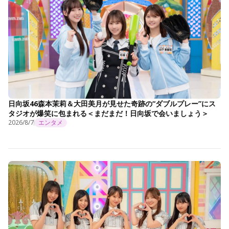
日向坂46森本茉莉＆大田美月が見せた奇跡の“ダブルプレー”にス
タジオが爆笑に包まれる＜まだまだ！日向坂で会いましょう＞
2026/8/7
エンタメ