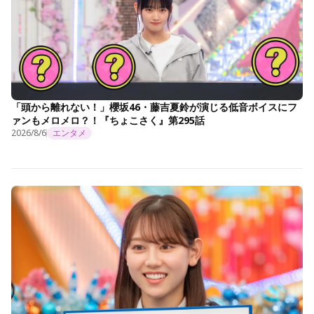
「頭から離れない！」櫻坂46・藤吉夏鈴が演じる低音ボイスにフ
ァンもメロメロ？！『ちょこさく』第295話
2026/8/6
エンタメ