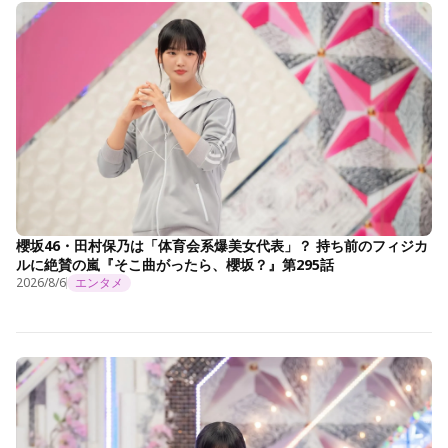
櫻坂46・田村保乃は「体育会系爆美女代表」？ 持ち前のフィジカ
ルに絶賛の嵐『そこ曲がったら、櫻坂？』第295話
2026/8/6
エンタメ