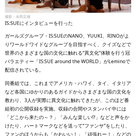
撮影：永田正雄
IS:SUEにインタビューを行った
ガールズグループ・IS:SUEのNANO、YUUKI、RINOがよ
りワールドワイドなグループを目指すべく、クイズなどで
世界のさまざまな国の文化に触れる“異文化”体験を行う冠
バラエティー「IS:SUE around the WORLD」がLeminoで
配信されている。
同番組では、これまでアメリカ・ハワイ、タイ、イタリア
など各国にゆかりのあるガイドからさまざまな国の文化を
教わり、3人が実際に異文化に触れてきたが、このほど番
組初の公開収録を実施。収録の合間やスタンバイ中には
「どこから来たの～？」「みんな楽しい!?」などと声をか
けたり、ハートマークなどを送って“ファンサ”をしたり、
ファンのほうからも「かわいい！」「頑張れー！」などの