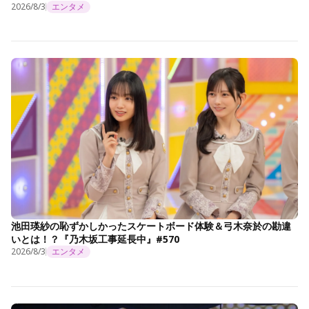
2026/8/3
エンタメ
池田瑛紗の恥ずかしかったスケートボード体験＆弓木奈於の勘違
いとは！？『乃木坂工事延長中』#570
2026/8/3
エンタメ