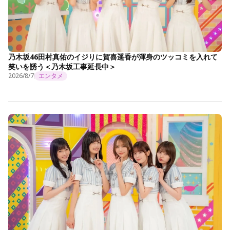
乃木坂46田村真佑のイジりに賀喜遥香が渾身のツッコミを入れて
笑いを誘う＜乃木坂工事延長中＞
2026/8/7
エンタメ