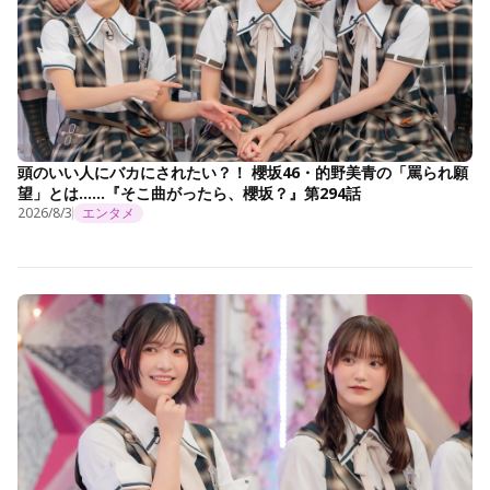
頭のいい人にバカにされたい？！ 櫻坂46・的野美青の「罵られ願
望」とは……『そこ曲がったら、櫻坂？』第294話
2026/8/3
エンタメ