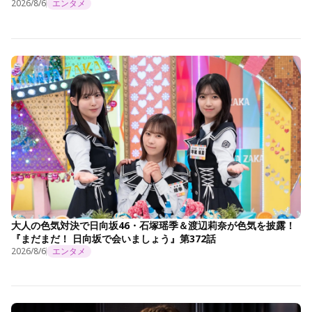
2026/8/6
エンタメ
大人の色気対決で日向坂46・石塚瑶季＆渡辺莉奈が色気を披露！
『まだまだ！ 日向坂で会いましょう』第372話
2026/8/6
エンタメ