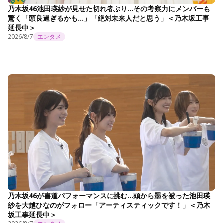
乃木坂46池田瑛紗が見せた切れ者ぶり…その考察力にメンバーも
驚く「頭良過ぎるかも…」「絶対未来人だと思う」＜乃木坂工事
延長中＞
2026/8/7
エンタメ
乃木坂46が書道パフォーマンスに挑む…頭から墨を被った池田瑛
紗を大越ひなのがフォロー「アーティスティックです！」＜乃木
坂工事延長中＞