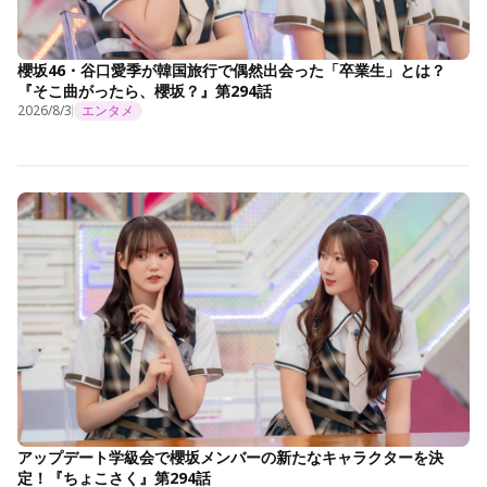
櫻坂46・谷口愛季が韓国旅行で偶然出会った「卒業生」とは？
『そこ曲がったら、櫻坂？』第294話
2026/8/3
エンタメ
アップデート学級会で櫻坂メンバーの新たなキャラクターを決
定！『ちょこさく』第294話