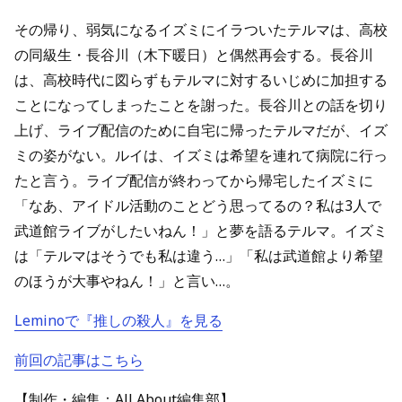
その帰り、弱気になるイズミにイラついたテルマは、高校
の同級生・長谷川（木下暖日）と偶然再会する。長谷川
は、高校時代に図らずもテルマに対するいじめに加担する
ことになってしまったことを謝った。長谷川との話を切り
上げ、ライブ配信のために自宅に帰ったテルマだが、イズ
ミの姿がない。ルイは、イズミは希望を連れて病院に行っ
たと言う。ライブ配信が終わってから帰宅したイズミに
「なあ、アイドル活動のことどう思ってるの？私は3人で
武道館ライブがしたいねん！」と夢を語るテルマ。イズミ
は「テルマはそうでも私は違う…」「私は武道館より希望
のほうが大事やねん！」と言い…。
Leminoで『推しの殺人』を見る
前回の記事はこちら
【制作・編集：All About編集部】