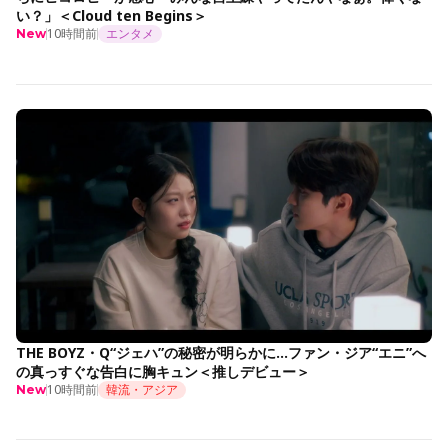
い？」＜Cloud ten Begins＞
10時間前
エンタメ
New
THE BOYZ・Q“ジェハ”の秘密が明らかに…ファン・ジア“エニ”へ
の真っすぐな告白に胸キュン＜推しデビュー＞
10時間前
韓流・アジア
New