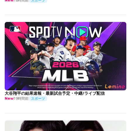
18時間前
スポーツ
New
大谷翔平の結果速報・最新試合予定・中継/ライブ配信
19時間前
スポーツ
New