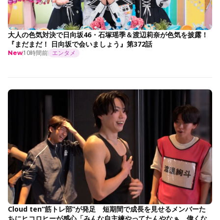
大人の色気対決で日向坂46・石塚瑶季＆渡辺莉奈が色気を披露！
『まだまだ！ 日向坂で会いましょう』第372話
10時間前
エンタメ
New
Cloud ten“筋トレ部”が発足 短期間で成長を見せるメンバーた
ちにヒコロヒーが感心「みんな自主練やってたんやなぁ。偉くな