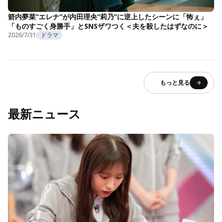
箭内夢菜“エレナ”が内田理央“莉乃”に逆上したシーンに「怖ぇ」
「ものすごく身勝手」とSNSザワつく＜夫を殺したはずなのに＞
2026/7/31
ドラマ
もっと見る
最新ニュース