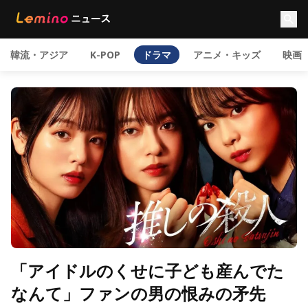
韓流・アジア
K-POP
ドラマ
アニメ・キッズ
映画
「アイドルのくせに子ども産んでた
なんて」ファンの男の恨みの矛先