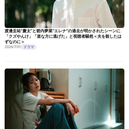
渡邊圭祐“慶太”と箭内夢菜“エレナ”の過去が明かされたシーンに
「クズやんけ」「楽な方に逃げた」と視聴者騒然＜夫を殺したは
ずなのに＞
2026/7/31
ドラマ