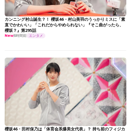
カンニング村山誕生？！ 櫻坂46・村山美羽のうっかりミスに「素
直でかわいい」「これだからやめられない」『そこ曲がったら、
櫻坂？』第295話
8時間前
エンタメ
New
櫻坂46・田村保乃は「体育会系爆美女代表」？ 持ち前のフィジカ