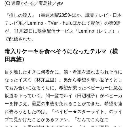
(C) 遠藤かたる／宝島社／ytv
『推しの殺人』（毎週木曜23:59-ほか、読売テレビ・日本
テレビ系／Lemino・TVer・huluほかにて配信）の第9話
が、11月29日に映像配信サービス「Lemino（レミノ）」
で配信された。
毒入りケーキを食べそうになったテルマ（横
田真悠）
目を離したすきに何者かに、娘・希望を連れ去られそうに
なったイズミ（林芽亜里）。男から希望を奪い返そうとし
てもみ合いになるうちに、希望が乗ったベビーカーは急な
坂道を下っていく。間一髪でルイ（田辺桃子）がベビーカ
ーを押さえ、最悪の事態を免れることができた。希望を連
れ去ろうとしたのは、「ベイビー★スターライト」のライ
ブで見かけたことがあるファン。「なんでこんなこ