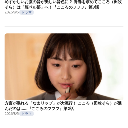
恥ずかしいお腹の音が美しい音色に？ 青春を求めてこころ（田牧
そら）は「腹ベル部」へ！『こころのフフフ』第3話
2026/8/5
ドラマ
方言が喋れる「なまリップ」が大流行！ こころ（田牧そら）が選
んだのは……『こころのフフフ』第2話
2026/8/5
ドラマ