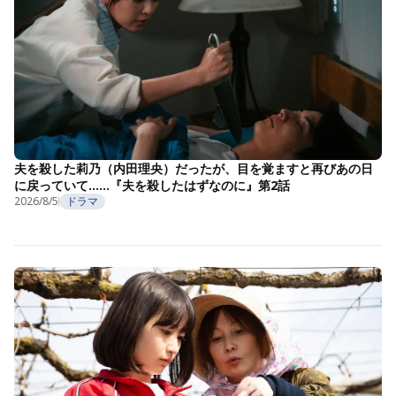
夫を殺した莉乃（内田理央）だったが、目を覚ますと再びあの日
に戻っていて……『夫を殺したはずなのに』第2話
2026/8/5
ドラマ