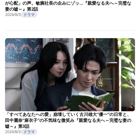
が心配」の声。敏腕社長の企みにゾッ…『親愛なる夫へ～完璧な
妻の嘘～』第2話
2026/8/3
ドラマ
「すべてあなたへの愛」崩壊していく古川雄大“優一”の日常と、
田中麗奈“麻衣子”の不気味な微笑み『親愛なる夫へ～完璧な妻の
嘘～』第3話
2026/8/3
ドラマ