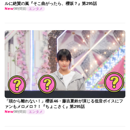
ルに絶賛の嵐『そこ曲がったら、櫻坂？』第295話
9時間前
エンタメ
New
「頭から離れない！」櫻坂46・藤吉夏鈴が演じる低音ボイスにフ
ァンもメロメロ？！『ちょこさく』第295話
9時間前
エンタメ
New