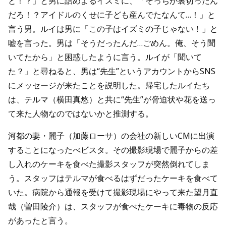
と！？」と男に詰めよるイズミに、「そっちが裏切ったん
だろ！？アイドルのくせに子ども産んでたなんて…！」と
言う男。ルイは男に「この子はイズミの子じゃない！」と
嘘を言った。男は「そうだったんだ…ごめん。俺、そう聞
いてたから」と困惑したように言う。ルイが「聞いて
た？」と尋ねると、男は“先生”というアカウントからSNS
にメッセージが来たことを説明した。帰宅したルイたち
は、テルマ（横田真悠）と共に“先生”が脅迫状や花を送っ
て来た人物なのではないかと推測する。
河都の妻・麗子（加藤ローサ）の会社の新しいCMに出演
することになったべビスタ。その撮影現場で麗子からの差
し入れのケーキを食べた撮影スタッフが突然倒れてしま
う。スタッフはテルマが食べるはずだったケーキを食べて
いた。病院から通報を受けて撮影現場にやって来た望月直
哉（曽田陵介）は、スタッフが食べたケーキに毒物の反応
があったと言う。