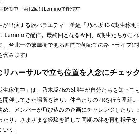
NC.
期生稼働中」第12回はLeminoで配信中
期生が出演する旅バラエティー番組「乃木坂46 6期生稼働
日にLeminoで配信。最終回となる今回、6期生たちがこ
て、台北一の繁華街である西門で初めての路上ライブに
を含みます)
のリハーサルで立ち位置を入念にチェッ
6期生稼働中」は、乃木坂46の6期生が自分たちを知って
を開催してきた場所を巡り、体当たりのPRを行う番組
決め、メンバーが飛び込みの企画にチャレンジしたり、
ったり、さまざまな経験を通して同期の絆を育む様子を
ていく。