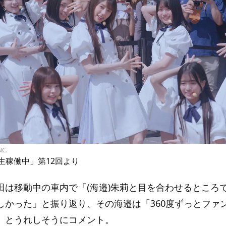
NC.
期生稼働中」第12回より
田は移動中の車内で「(海邉)朱莉と目を合わせるところ
しかった」と振り返り、その海邉は「360度ずっとファ
」とうれしそうにコメント。