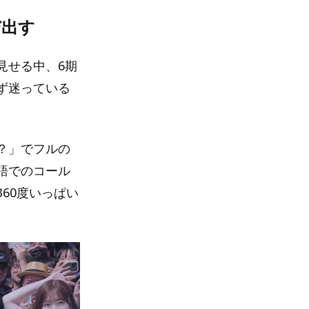
び出す
見せる中、6期
ず迷っている
？」でフルの
語でのコール
60度いっぱい