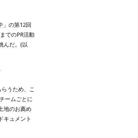
中」の第12回
れまでのPR活動
挑んだ。(以
ク
もらうため、こ
。チームごとに
土地のお薦め
ドキュメント