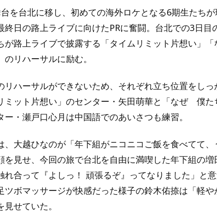
舞台を台北に移し、初めての海外ロケとなる6期生たちが
最終日の路上ライブに向けたPRに奮闘。台北での3日目
ちが路上ライブで披露する「タイムリミット片想い」「
」のリハーサルに励む。
のリハーサルができないため、それぞれ立ち位置をしっ
リミット片想い」のセンター・矢田萌華と「なぜ 僕た
ター・瀬戸口心月は中国語でのあいさつも練習。
は、大越ひなのが「年下組がニコニコご飯を食べてて、
顔を見せ、今回の旅で台北を自由に満喫した年下組の増
触れ合って『よしっ！ 頑張るぞ』ってなりました」と
足ツボマッサージが快感だった様子の鈴木佑捺は「軽や
を見せていた。