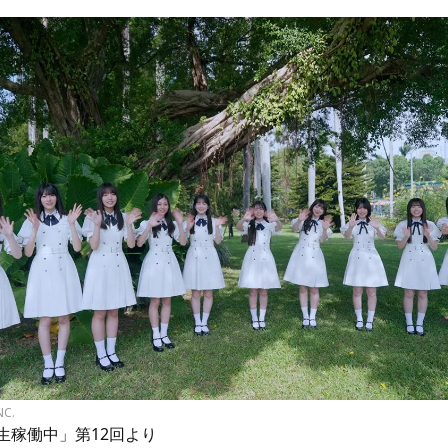
NC.
期生稼働中」第12回より