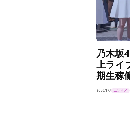
乃木坂
上ライ
期生稼
2026/1/7
エンタメ