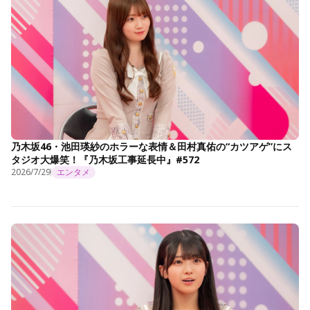
乃木坂46・池田瑛紗のホラーな表情＆田村真佑の“カツアゲ”にス
タジオ大爆笑！『乃木坂工事延長中』#572
2026/7/29
エンタメ