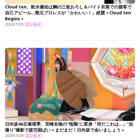
Cloud ten、舩水健佑は鯛の三枚おろし＆バイト衣装での接客で
自己アピール…熊元プロレスが「かわいい！」絶賛＜Cloud ten
Begins＞
2026/7/30
エンタメ
日向坂46石塚瑶季、宮崎名物の“地鶏”に変身「何だこれは…」“自
撮り”撮影で疲労困ぱい＜まだまだ！日向坂で会いましょう＞
2026/7/29
エンタメ