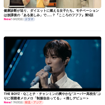
健康診断が迫り、ダイエットに燃える女子たち。モチベーション
は放課後の「ある楽しみ」で……？『こころのフフフ』第5話
16時間前
ドラマ
New
THE BOYZ・Qことチ・チャンミンの爽やかな“スーパー高校生”ぶ
りに視聴者メロメロ「制服似合ってる」＜推しデビュー＞
17時間前
韓流・アジア
New