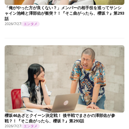
「俺がやった方が良くない？」メンバーの相手役を巡ってサンシ
ャイン池崎と澤部佑が衝突？！『そこ曲がったら、櫻坂？』第293
話
2026/7/27
エンタメ
櫻坂46あざとクイーン決定戦！ 後半戦でまさかの澤部佑が参
戦？！『そこ曲がったら、櫻坂？』第293話
2026/7/27
エンタメ