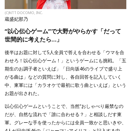
(C)NTT DOCOMO, INC.
蔵盛妃那乃
“以心伝心ゲーム”で大野がやらかす「だって
世間的に考えたら…」
後半はお題に対して5人全員で答えを合わせる「ウマを合
わせろ！以心伝心ゲーム！」というゲームにも挑戦。「五
期生のお調子者といえば」「日向坂46のライブで盛り上
がる曲は」などの質問に対し、各自回答を記入していく
中、東軍には「カラオケで最初に歌う曲といえば」という
お題が出された。
以心伝心ゲームということで、当然“おしゃべり厳禁なの
だが、自然な流れで「誰に合わせる？」と相談しだす東
軍。グレーな手を使ったからには全員一致かと思いきや、
4人が日向坂46の「ジャーマンアイリス」と記入する中、