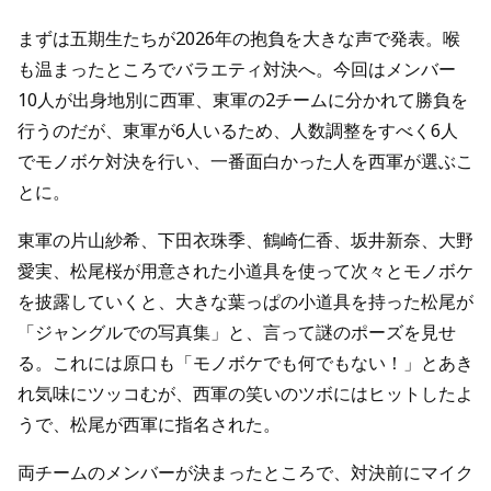
まずは五期生たちが2026年の抱負を大きな声で発表。喉
も温まったところでバラエティ対決へ。今回はメンバー
10人が出身地別に西軍、東軍の2チームに分かれて勝負を
行うのだが、東軍が6人いるため、人数調整をすべく6人
でモノボケ対決を行い、一番面白かった人を西軍が選ぶこ
とに。
東軍の片山紗希、下田衣珠季、鶴崎仁香、坂井新奈、大野
愛実、松尾桜が用意された小道具を使って次々とモノボケ
を披露していくと、大きな葉っぱの小道具を持った松尾が
「ジャングルでの写真集」と、言って謎のポーズを見せ
る。これには原口も「モノボケでも何でもない！」とあき
れ気味にツッコむが、西軍の笑いのツボにはヒットしたよ
うで、松尾が西軍に指名された。
両チームのメンバーが決まったところで、対決前にマイク