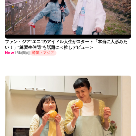
ファン・ジア“エニ”のアイドル人生がスタート「本当に人形みた
い！」“練習生仲間”も話題に＜推しデビュー＞
16時間前
韓流・アジア
New