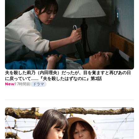
夫を殺した莉乃（内田理央）だったが、目を覚ますと再びあの日
に戻っていて……『夫を殺したはずなのに』第2話
17時間前
ドラマ
New