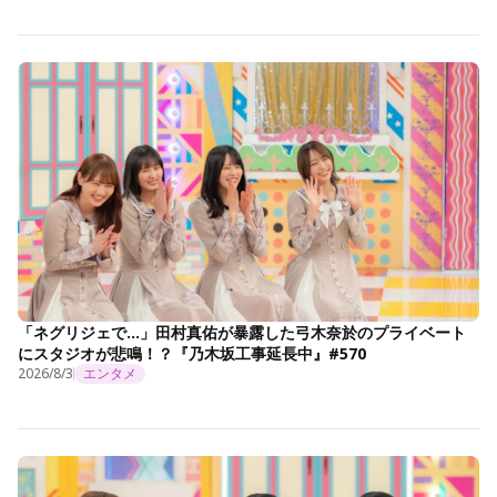
「ネグリジェで…」田村真佑が暴露した弓木奈於のプライベート
にスタジオが悲鳴！？『乃木坂工事延長中』#570
2026/8/3
エンタメ