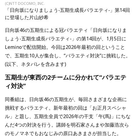
(C)NTT DOCOMO, INC.
「日向坂になりましょう-五期生成長バラエティ-」第14回
に登場した片山紗希
日向坂46の五期生による冠バラエティ「日向坂になりま
しょう-五期生成長バラエティ-」の第14回が、1月5日に
Leminoで配信開始。今回は2026年最初の回ということ
で、五期生10人が集合し、“バラエティ対決”に挑戦した。
(以下、ネタバレを含みます)
五期生が東西の2チームに分かれて“バラエテ
ィ対決”
同番組は、日向坂46の五期生が、毎回さまざまな企画に
挑戦するバラエティ。新年最初の回は「お正月スペシャ
ル」と題し、五期生全員で2026年の干支「午(馬)」にちな
んだ4つの対決を行う。講師を明石家さんまや加藤浩次ら
のモノマネでもおなじみの原口あきまさが担当した。