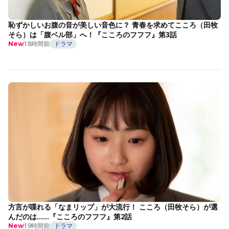
恥ずかしいお腹の音が美しい音色に？ 青春を求めてこころ（田牧
そら）は「腹ベル部」へ！『こころのフフフ』第3話
18時間前
ドラマ
New
方言が喋れる「なまリップ」が大流行！ こころ（田牧そら）が選
んだのは……『こころのフフフ』第2話
19時間前
ドラマ
New