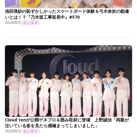
池田瑛紗の恥ずかしかったスケートボード体験＆弓木奈於の勘違
いとは！？『乃木坂工事延長中』#570
2026/8/3
エンタメ
Cloud tenが公開ゲネプロ＆囲み取材に登場 上野誠治「両親が
泣いている姿を見たら感極まってしまいました」
2026/8/3
エンタメ