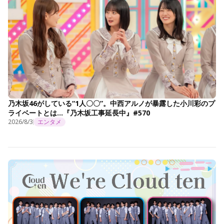
乃木坂46がしている“1人〇〇”。中西アルノが暴露した小川彩のプ
ライベートとは…『乃木坂工事延長中』#570
2026/8/3
エンタメ