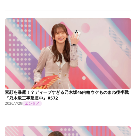
素顔を暴露！？ディープすぎる乃木坂46内輪ウケものまね後半戦
『乃木坂工事延長中』#572
2026/7/29
エンタメ