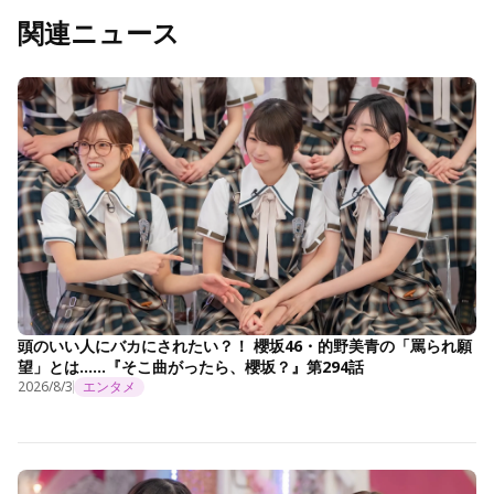
関連ニュース
頭のいい人にバカにされたい？！ 櫻坂46・的野美青の「罵られ願
望」とは……『そこ曲がったら、櫻坂？』第294話
2026/8/3
エンタメ