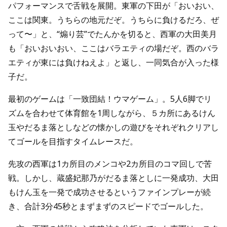
パフォーマンスで舌戦を展開。東軍の下田が「おいおい、
ここは関東。うちらの地元だぞ。うちらに負けるだろ、ぜ
って〜」と、“煽り芸”でたんかを切ると、西軍の大田美月
も「おいおいおい、ここはバラエティの場だぞ。西のバラ
エティが東には負けねえよ」と返し、一同気合が入った様
子だ。
最初のゲームは「一致団結！ウマゲーム」。5人6脚でリ
ズムを合わせて体育館を1周しながら、５カ所にあるけん
玉やだるま落としなどの懐かしの遊びをそれぞれクリアし
てゴールを目指すタイムレースだ。
先攻の西軍は1カ所目のメンコや2カ所目のコマ回しで苦
戦。しかし、蔵盛妃那乃がだるま落としに一発成功、大田
もけん玉を一発で成功させるというファインプレーが続
き、合計3分45秒とまずまずのスピードでゴールした。