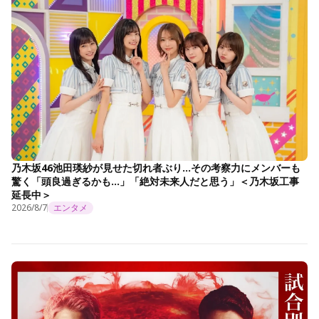
乃木坂46池田瑛紗が見せた切れ者ぶり…その考察力にメンバーも
驚く「頭良過ぎるかも…」「絶対未来人だと思う」＜乃木坂工事
延長中＞
2026/8/7
エンタメ