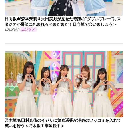
日向坂46森本茉莉＆大田美月が見せた奇跡の“ダブルプレー”にス
タジオが爆笑に包まれる＜まだまだ！日向坂で会いましょう＞
2026/8/7
エンタメ
乃木坂46田村真佑のイジりに賀喜遥香が渾身のツッコミを入れて
笑いを誘う＜乃木坂工事延長中＞