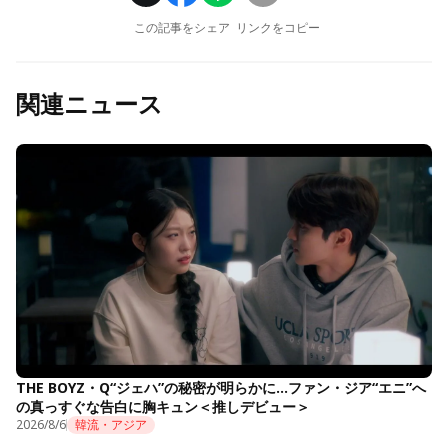
この記事をシェア
リンクをコピー
関連ニュース
THE BOYZ・Q“ジェハ”の秘密が明らかに…ファン・ジア“エニ”へ
の真っすぐな告白に胸キュン＜推しデビュー＞
2026/8/6
韓流・アジア