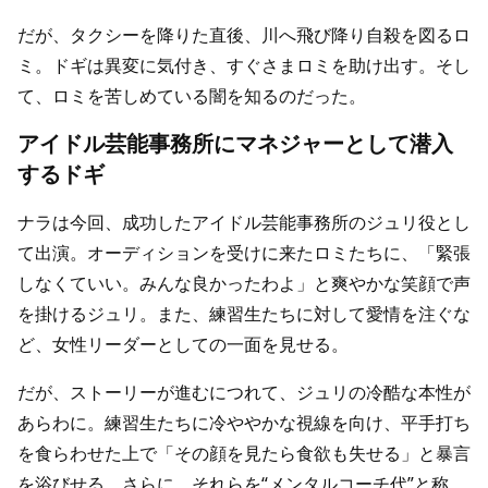
だが、タクシーを降りた直後、川へ飛び降り自殺を図るロ
ミ。ドギは異変に気付き、すぐさまロミを助け出す。そし
て、ロミを苦しめている闇を知るのだった。
アイドル芸能事務所にマネジャーとして潜入
するドギ
ナラは今回、成功したアイドル芸能事務所のジュリ役とし
て出演。オーディションを受けに来たロミたちに、「緊張
しなくていい。みんな良かったわよ」と爽やかな笑顔で声
を掛けるジュリ。また、練習生たちに対して愛情を注ぐな
ど、女性リーダーとしての一面を見せる。
だが、ストーリーが進むにつれて、ジュリの冷酷な本性が
あらわに。練習生たちに冷ややかな視線を向け、平手打ち
を食らわせた上で「その顔を見たら食欲も失せる」と暴言
を浴びせる。さらに、それらを“メンタルコーチ代”と称