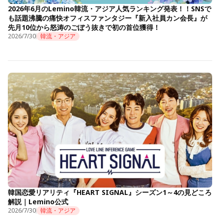
2026年6月のLemino韓流・アジア人気ランキング発表！！SNSで
も話題沸騰の痛快オフィスファンタジー『新入社員カン会長』が
先月10位から怒涛のごぼう抜きで初の首位獲得！
2026/7/30
韓流・アジア
韓国恋愛リアリティ『HEART SIGNAL』シーズン1～4の見どころ
解説｜Lemino公式
2026/7/30
韓流・アジア