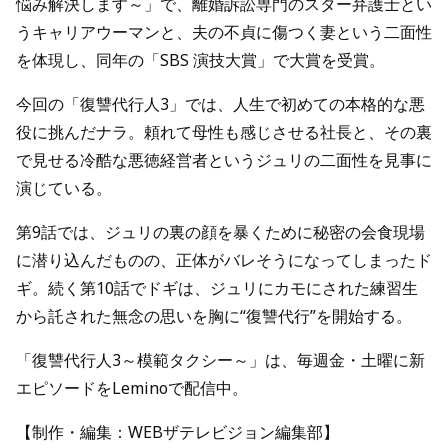
悩み解決します～」で、離婚訴訟専門のスター弁護士とい
うキャリアウーマンと、夫の不貞に傷つく妻という二面性
を体現し、同年の「SBS 演技大賞」で大賞を受賞。
今回の「復讐代行人3」では、人生で初めての本格的な悪
役に挑んだナラ。頼れて母性も感じさせる社長と、その裏
で見せる冷酷な悪徳経営者というジュリの二面性を見事に
演じている。
第9話では、ジュリの裏の顔を暴くために秘密の会食現場
に潜り込んだものの、正体がバレそうになってしまったド
ギ。続く第10話でドギは、ジュリにカモにされた練習生
から託された無念の思いを胸に“復讐代行”を開始する。
「復讐代行人3～模範タクシー～」は、毎週金・土曜に新
エピソードをLeminoで配信中。
【制作・編集：WEBザテレビジョン編集部】