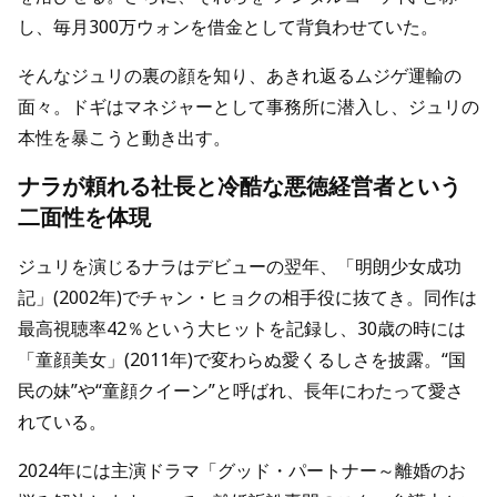
し、毎月300万ウォンを借金として背負わせていた。
そんなジュリの裏の顔を知り、あきれ返るムジゲ運輸の
面々。ドギはマネジャーとして事務所に潜入し、ジュリの
本性を暴こうと動き出す。
ナラが頼れる社長と冷酷な悪徳経営者という
二面性を体現
ジュリを演じるナラはデビューの翌年、「明朗少女成功
記」(2002年)でチャン・ヒョクの相手役に抜てき。同作は
最高視聴率42％という大ヒットを記録し、30歳の時には
「童顔美女」(2011年)で変わらぬ愛くるしさを披露。“国
民の妹”や“童顔クイーン”と呼ばれ、長年にわたって愛さ
れている。
2024年には主演ドラマ「グッド・パートナー～離婚のお