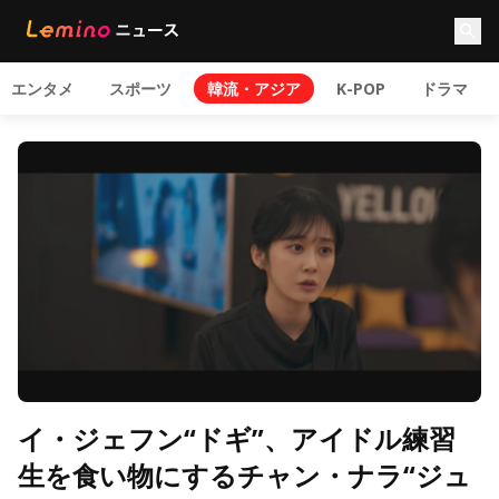
エンタメ
スポーツ
韓流・アジア
K-POP
ドラマ
イ・ジェフン“ドギ”、アイドル練習
生を食い物にするチャン・ナラ“ジュ