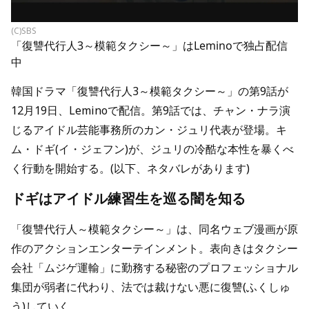
(C)SBS
「復讐代行人3～模範タクシー～」はLeminoで独占配信
中
韓国ドラマ「復讐代行人3～模範タクシー～」の第9話が
12月19日、Leminoで配信。第9話では、チャン・ナラ演
じるアイドル芸能事務所のカン・ジュリ代表が登場。キ
ム・ドギ(イ・ジェフン)が、ジュリの冷酷な本性を暴くべ
く行動を開始する。(以下、ネタバレがあります)
ドギはアイドル練習生を巡る闇を知る
「復讐代行人～模範タクシー～」は、同名ウェブ漫画が原
作のアクションエンターテインメント。表向きはタクシー
会社「ムジゲ運輸」に勤務する秘密のプロフェッショナル
集団が弱者に代わり、法では裁けない悪に復讐(ふくしゅ
う)していく。