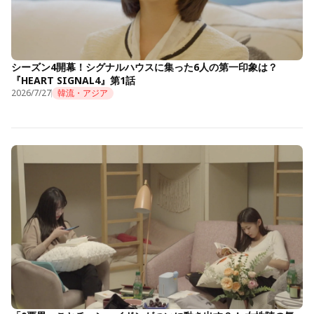
シーズン4開幕！シグナルハウスに集った6人の第一印象は？
『HEART SIGNAL4』第1話
2026/7/27
韓流・アジア