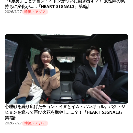
「0票男」ことチョン・イドンがついに動き出す？！ 女性陣の気
持ちに変化が……『HEART SIGNAL3』第3話
2026/7/27
韓流・アジア
心理戦を繰り広げたチョン・イヌとイム・ハンギョル。パク・ジ
ヒョンを巡って再び火花を燃やし……？！『HEART SIGNAL3』
第2話
2026/7/27
韓流・アジア