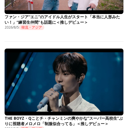
ファン・ジア“エニ”のアイドル人生がスタート「本当に人形みた
い！」“練習生仲間”も話題に＜推しデビュー＞
2026/8/5
韓流・アジア
THE BOYZ・Qことチ・チャンミンの爽やかな“スーパー高校生”ぶ
りに視聴者メロメロ「制服似合ってる」＜推しデビュー＞