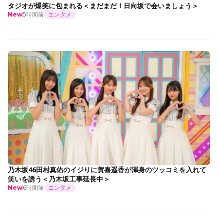
タジオが爆笑に包まれる＜まだまだ！日向坂で会いましょう＞
5時間前
エンタメ
New
乃木坂46田村真佑のイジりに賀喜遥香が渾身のツッコミを入れて
笑いを誘う＜乃木坂工事延長中＞
6時間前
エンタメ
New