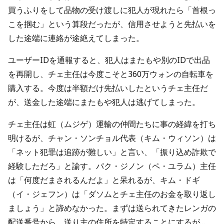
買うふりをして品物の受け渡しに犯人が現れたら「首根っ
こを掴む」という算段だったが、信用させようと先払いを
した途端に連絡が途絶えてしまった。
ユーザーIDを通報すると、犯人はまたもや別のIDで出品
を再開し、チェ主任は今度こそと360万ウォンの自転車を
購入する。今度は半額だけ先払いしたというチェ主任だ
が、送金した途端にまたもや犯人は逃げてしまった。
チェ主任は虹（ムジゲ）運輸の仲間たちに事の経緯を打ち
明けるが、チャン・ソンチョル代表（キム・ウィソン）は
「ネット犯罪は追跡が難しい」と言い、「振り込め詐欺で
経験しただろ」と諭す。パク・ジノン（ペ・ユラム）主任
は「何度だまされるんだよ」と呆れるが、キム・ドギ
（イ・ジェフン）は「ダソムとチェ主任のお金を取り返し
ましょう」と諦めなかった。まずは送られてきたレンガの
配送番号から、送り主の住所を特定することにするが…。