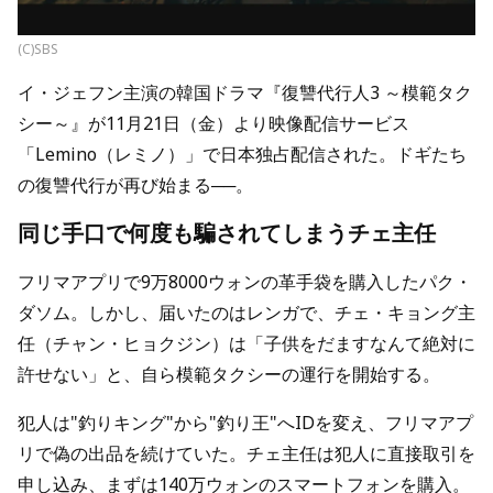
(C)SBS
イ・ジェフン主演の韓国ドラマ『復讐代行人3 ～模範タク
シー～』が11月21日（金）より映像配信サービス
「Lemino（レミノ）」で日本独占配信された。ドギたち
の復讐代行が再び始まる──。
同じ手口で何度も騙されてしまうチェ主任
フリマアプリで9万8000ウォンの革手袋を購入したパク・
ダソム。しかし、届いたのはレンガで、チェ・キョング主
任（チャン・ヒョクジン）は「子供をだますなんて絶対に
許せない」と、自ら模範タクシーの運行を開始する。
犯人は"釣りキング"から"釣り王"へIDを変え、フリマアプ
リで偽の出品を続けていた。チェ主任は犯人に直接取引を
申し込み、まずは140万ウォンのスマートフォンを購入。