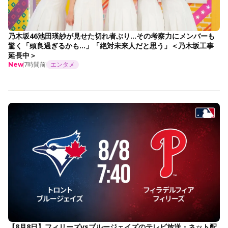
乃木坂46池田瑛紗が見せた切れ者ぶり…その考察力にメンバーも
驚く「頭良過ぎるかも…」「絶対未来人だと思う」＜乃木坂工事
延長中＞
7時間前
エンタメ
New
【8月8日】フィリーズvsブルージェイズのテレビ放送・ネット配