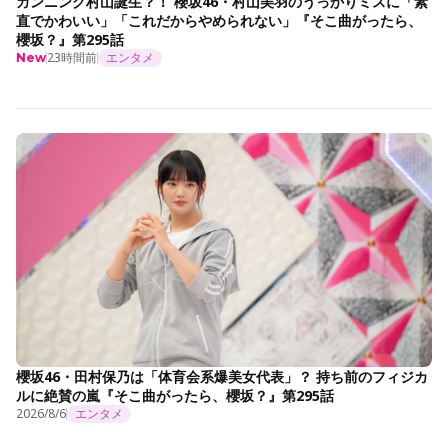
カンニング村山誕生？！ 櫻坂46・村山美羽のうっかりミスに「素
直でかわいい」「これだからやめられない」『そこ曲がったら、
櫻坂？』第295話
23時間前
エンタメ
New
櫻坂46・田村保乃は「体育会系爆美女代表」？ 持ち前のフィジカ
ルに絶賛の嵐『そこ曲がったら、櫻坂？』第295話
2026/8/6
エンタメ