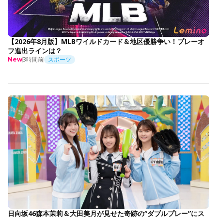
【2026年8月版】MLBワイルドカード＆地区優勝争い！プレーオ
フ進出ラインは？
3時間前
スポーツ
New
日向坂46森本茉莉＆大田美月が見せた奇跡の“ダブルプレー”にス