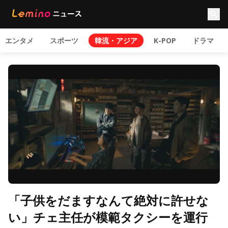
エンタメ
スポーツ
韓流・アジア
K-POP
ドラマ
「子供をだますなんて絶対に許せな
い」チェ主任が模範タクシーを運行