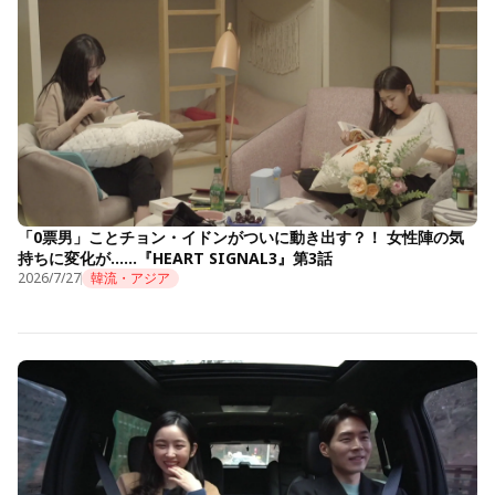
「0票男」ことチョン・イドンがついに動き出す？！ 女性陣の気
持ちに変化が……『HEART SIGNAL3』第3話
2026/7/27
韓流・アジア