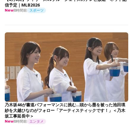
信予定｜MLB2026
8時間前
スポーツ
New
乃木坂46が書道パフォーマンスに挑む…頭から墨を被った池田瑛
紗を大越ひなのがフォロー「アーティスティックです！」＜乃木
坂工事延長中＞
8時間前
エンタメ
New