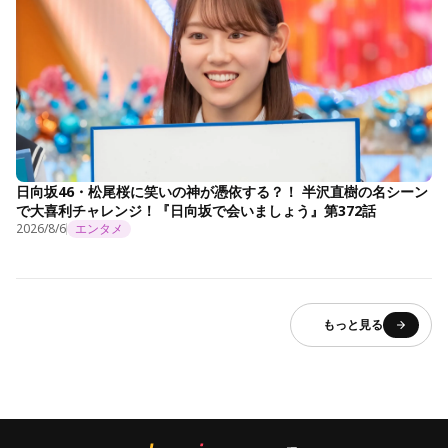
日向坂46・松尾桜に笑いの神が憑依する？！ 半沢直樹の名シーン
で大喜利チャレンジ！『日向坂で会いましょう』第372話
2026/8/6
エンタメ
もっと見る