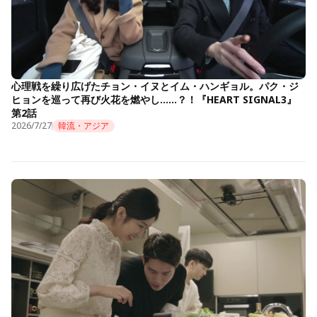
心理戦を繰り広げたチョン・イヌとイム・ハンギョル。パク・ジ
ヒョンを巡って再び火花を燃やし……？！『HEART SIGNAL3』
第2話
2026/7/27
韓流・アジア