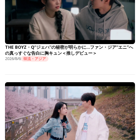
THE BOYZ・Q“ジェハ”の秘密が明らかに…ファン・ジア“エニ”へ
の真っすぐな告白に胸キュン＜推しデビュー＞
2026/8/6
韓流・アジア